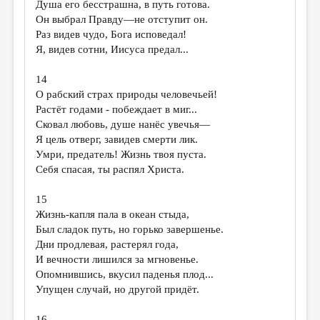
Душа его бесстрашна, в путь готова.
Он выбрал Правду—не отступит он.
ДАЙДЖЕСТ
Раз видев чудо, Бога исповедал!
ПРОИЗВЕДЕНИЯ
Я, видев сотни, Иисуса предал...
ПЕРЕВОДЫ
14
О рабский страх природы человечьей!
КОНКУРСЫ
Растёт годами - побеждает в миг...
ДЕТСКАЯ КОМНАТА
Сковал любовь, душе нанёс увечья—
Я цель отверг, завидев смерти лик.
КНИЖНАЯ ПОЛКА
Умри, предатель! Жизнь твоя пуста.
Себя спасая, ты распял Христа.
ОБЗОР ЛИТЕРАТУРЫ
СТРАНИЦЫ ПАМЯТИ
15
Жизнь-капля пала в океан стыда,
ОБЪЯВЛЕНИЯ
Был сладок путь, но горько завершенье.
Дни продлевая, растерял года,
КОЛОНКА РЕДАКТОРА
И вечности лишился за мгновенье.
РЕДКОЛЛЕГИЯ
Опомнившись, вкусил паденья плод...
Упущен случай, но другой придёт.
ОТ РЕДАКЦИИ
16.