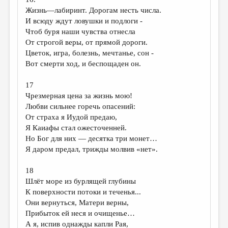
МАЛАЯ ПРОЗА
Жизнь—лабиринт. Дорогам несть числа.
ЭССЕИСТИКА
И всюду ждут ловушки и подлоги -
Чтоб буря наши чувства отнесла
ЛИТЕРАТУРОВЕДЕНИЕ
От строгой веры, от прямой дороги.
Цветок, игра, болезнь, мечтанье, сон -
КУЛЬТУРОВЕДЕНИЕ
Вот смерти ход, и беспощаден он.
ПУБЛИЦИСТИКА
17
РЕЦЕНЗИРОВАНИЕ
Чрезмерная цена за жизнь мою!
Любви сильнее горечь опасений:
ЦИКЛЫ ПУБЛИКАЦИЙ
От страха я Иудой предаю,
ТРЕДИАКОВСКИЙ
Я Каиафы стал ожесточенней.
Но Бог для них — десятка три монет…
МЕДИА
Я даром предал, трижды молвив «нет».
ВКОНТАКТЕ
18
Шлёт море из бурлящей глубины
К поверхности потоки и теченья...
Они вернуться, Матери верны,
Прибыток ей неся и очищенье…
А я, испив однажды капли Рая,