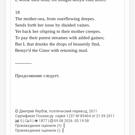
18
The mother-sea, from ouerflowing deepes.
Sends forth her issue by diuided vaines.
Yet back her ofspring to their mother creepes.
To pay their purest streames with added gaines;
But I, that drunke the drops of heauenly find,
Bemyr'd the Giuer with returning mud.
-----------
Продолжение следует.
Дмитрий Якубов
, поэтический перевод, 2011
Сертификат Поэзия.ру: серия 1237 № 89404 от 21.09.2011
0 |
0 |
1877 |
09.08.2026. 05:19:58
Произведение оценили (+): []
Произведение оценили (-): []