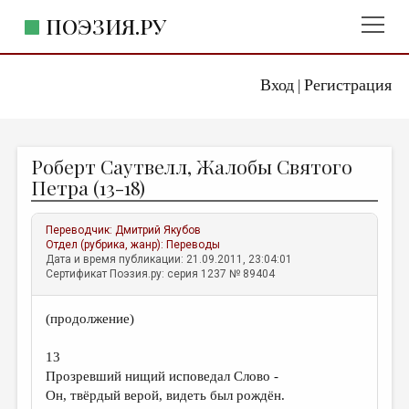
ПОЭЗИЯ.РУ
Вход
Регистрация
ГЛАВНОЕ МЕНЮ
|
ПОЭЗИЯ.РУ
ИЗДАТЕЛЬСТВО
Роберт Саутвелл, Жалобы Святого
ЖАНРЫ
Петра (13-18)
АВТОРЫ
Переводчик:
Дмитрий Якубов
КОММЕНТАРИИ
Отдел (рубрика, жанр):
Переводы
Дата и время публикации: 21.09.2011, 23:04:01
ЛИТСАЛОН
Сертификат Поэзия.ру: серия 1237 № 89404
НОВОСТИ
(продолжение)
ПРАВИЛА САЙТА
13
ОТДЕЛЫ И РУБРИКИ
Прозревший нищий исповедал Слово -
Он, твёрдый верой, видеть был рождён.
ИЗБРАННОЕ