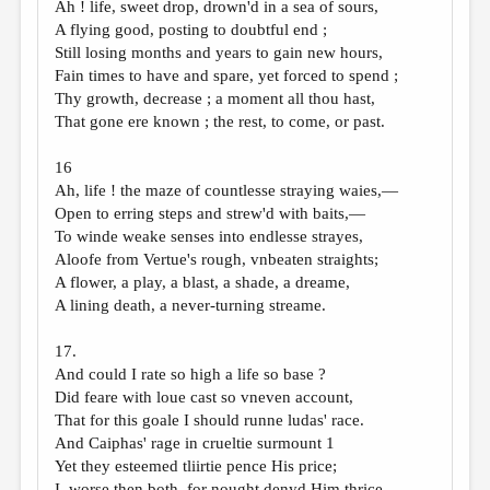
Ah ! life, sweet drop, drown'd in a sea of sours,
A flying good, posting to doubtful end ;
Still losing months and years to gain new hours,
Fain times to have and spare, yet forced to spend ;
Thy growth, decrease ; a moment all thou hast,
That gone ere known ; the rest, to come, or past.
16
Ah, life ! the maze of countlesse straying waies,—
Open to erring steps and strew'd with baits,—
To winde weake senses into endlesse strayes,
Aloofe from Vertue's rough, vnbeaten straights;
A flower, a play, a blast, a shade, a dreame,
A lining death, a never-turning streame.
17.
And could I rate so high a life so base ?
Did feare with loue cast so vneven account,
That for this goale I should runne ludas' race.
And Caiphas' rage in crueltie surmount 1
Yet they esteemed tliirtie pence His price;
I, worse then both, for nought denyd Him thrice.