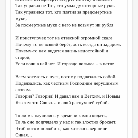
МАЛАЯ ПРОЗА
Так управил не Тот, кто умыл духотворные руки.
Так управился тот, кто платил за предсмертные
ЭССЕИСТИКА
муки,
ЛИТЕРАТУРОВЕДЕНИЕ
За посмертные муки с него не возьмут ни рубля.
КУЛЬТУРОВЕДЕНИЕ
И приступочек тот на отвесной огромной скале
Почему-то не всякий берёт, хоть всегда он задаром.
ПУБЛИЦИСТИКА
Почему-то нам видится жизнь недостойной и
РЕЦЕНЗИРОВАНИЕ
старой,
Если воли в ней нет. И гораздо вольнее – в петле.
ЦИКЛЫ ПУБЛИКАЦИЙ
Всем хотелось с нуля, потому подвязались собой.
ТРЕДИАКОВСКИЙ
Подвязались, как честным Господним нерушимым
МЕДИА
словом.
Говорил? Говорил! И давал нам и Ветхим, и Новым
ВКОНТАКТЕ
Языком это Слово… и алой распухшей губой.
То ли мы научились у времени камни кидать,
То ль оно подглядело у нас и так злостно бросает,
Чтоб потом полюбить, как хотелось вершине
Синая…