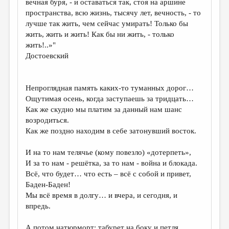
вечная буря, - и оставаться так, стоя на аршине
пространства, всю жизнь, тысячу лет, вечность, - то
ДАЙДЖЕСТ
лучше так жить, чем сейчас умирать! Только бы
ПРОИЗВЕДЕНИЯ
жить, жить и жить! Как бы ни жить, - только
жить!..»"
ПЕРЕВОДЫ
Достоевский
КОНКУРСЫ
ДЕТСКАЯ КОМНАТА
Непроглядная память каких-то туманных дорог…
Ощутимая осень, когда заступаешь за тридцать…
КНИЖНАЯ ПОЛКА
Как же скудно мы платим за данный нам шанс
возродиться.
ОБЗОР ЛИТЕРАТУРЫ
Как же поздно находим в себе затонувший восток.
СТРАНИЦЫ ПАМЯТИ
И на то нам телячье (кому повезло) «дотерпеть»,
ОБЪЯВЛЕНИЯ
И за то нам - решётка, за то нам - война и блокада.
Всё, что будет… что есть – всё с собой и привет,
КОЛОНКА РЕДАКТОРА
Баден-Баден!
Мы всё время в долгу… и вчера, и сегодня, и
РЕДКОЛЛЕГИЯ
впредь.
ОТ РЕДАКЦИИ
А потом натюрморт: табурет на боку и петля…