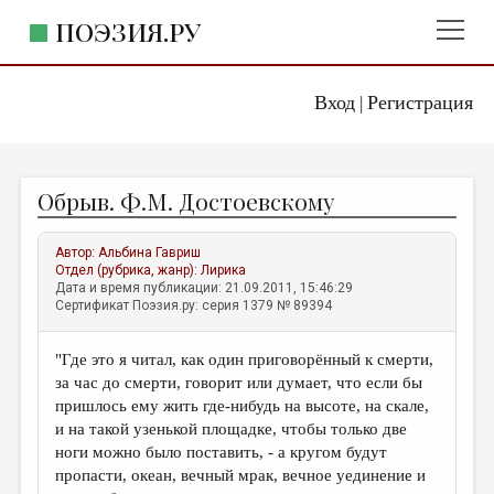
ПОЭЗИЯ.РУ
Вход
Регистрация
ГЛАВНОЕ МЕНЮ
|
ПОЭЗИЯ.РУ
ИЗДАТЕЛЬСТВО
Обрыв. Ф.М. Достоевскому
ЖАНРЫ
АВТОРЫ
Автор:
Альбина Гавриш
Отдел (рубрика, жанр):
Лирика
КОММЕНТАРИИ
Дата и время публикации: 21.09.2011, 15:46:29
Сертификат Поэзия.ру: серия 1379 № 89394
ЛИТСАЛОН
"Где это я читал, как один приговорённый к смерти,
НОВОСТИ
за час до смерти, говорит или думает, что если бы
ПРАВИЛА САЙТА
пришлось ему жить где-нибудь на высоте, на скале,
и на такой узенькой площадке, чтобы только две
ноги можно было поставить, - а кругом будут
ОТДЕЛЫ И РУБРИКИ
пропасти, океан, вечный мрак, вечное уединение и
ИЗБРАННОЕ