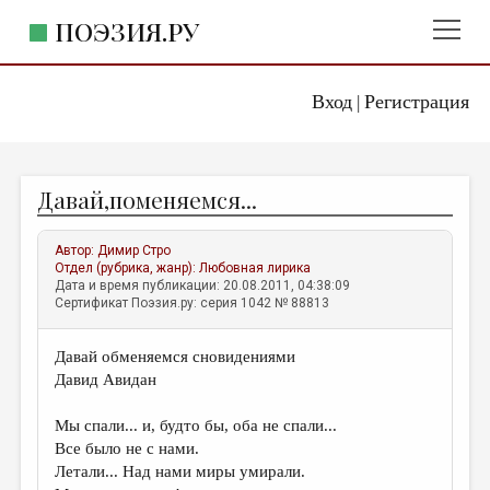
ПОЭЗИЯ.РУ
Вход
Регистрация
ГЛАВНОЕ МЕНЮ
|
ПОЭЗИЯ.РУ
ИЗДАТЕЛЬСТВО
Давай,поменяемся...
ЖАНРЫ
АВТОРЫ
Автор:
Димир Стро
Отдел (рубрика, жанр):
Любовная лирика
КОММЕНТАРИИ
Дата и время публикации: 20.08.2011, 04:38:09
Сертификат Поэзия.ру: серия 1042 № 88813
ЛИТСАЛОН
Давай обменяемся сновидениями
НОВОСТИ
Давид Авидан
ПРАВИЛА САЙТА
Мы спали... и, будто бы, оба не спали...
Все было не с нами.
ОТДЕЛЫ И РУБРИКИ
Летали... Над нами миры умирали.
ИЗБРАННОЕ