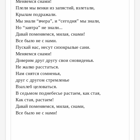
Меняемся снами!
Плели мы венки из запястий, взлетали,
ДАЙДЖЕСТ
Крылам подражали.
ПРОИЗВЕДЕНИЯ
Мы знали “вчера”, и “сегодня” мы знали,
Но “завтра” не знали...
ПЕРЕВОДЫ
Давай поменяемся, милая, снами!
Все было не с нами.
КОНКУРСЫ
Пускай нас, несут сизокрылые сани.
ДЕТСКАЯ КОМНАТА
Меняемся снами!
Доверим друг другу свои сновиденья.
КНИЖНАЯ ПОЛКА
Не жалко расстаться.
Нам снятся сомненья,
ОБЗОР ЛИТЕРАТУРЫ
друг с другом стремленье
СТРАНИЦЫ ПАМЯТИ
Взахлеб целоваться.
В седьмом поднебесье растаем, как стая,
ОБЪЯВЛЕНИЯ
Как стая, растаем!
Давай поменяемся, милая, снами,
КОЛОНКА РЕДАКТОРА
Все было не с нами!
РЕДКОЛЛЕГИЯ
ОТ РЕДАКЦИИ