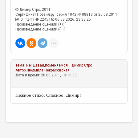
МАЛАЯ ПРОЗА
Димир Стро
, 2011
ЭССЕИСТИКА
Сертификат Поэзия.ру: серия 1042 № 88813 от 20.08.2011
0 |
1 |
2245 |
06.08.2026. 23:33:25
ЛИТЕРАТУРОВЕДЕНИЕ
Произведение оценили (+): []
Произведение оценили (-): []
КУЛЬТУРОВЕДЕНИЕ
ПУБЛИЦИСТИКА
РЕЦЕНЗИРОВАНИЕ
Тема:
Re: Давай,поменяемся...
Димир Стро
ЦИКЛЫ ПУБЛИКАЦИЙ
Автор
Людмила Некрасовская
Дата и время: 20.08.2011, 13:10:33
ТРЕДИАКОВСКИЙ
МЕДИА
Нежное стихо. Спасибо, Димир!
ВКОНТАКТЕ