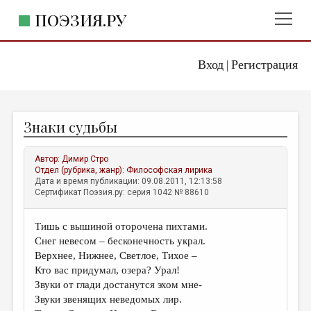
ПОЭЗИЯ.РУ
Вход
Регистрация
ГЛАВНОЕ МЕНЮ
|
ПОЭЗИЯ.РУ
ИЗДАТЕЛЬСТВО
Знаки судьбы
ЖАНРЫ
АВТОРЫ
Автор:
Димир Стро
Отдел (рубрика, жанр):
Философская лирика
КОММЕНТАРИИ
Дата и время публикации: 09.08.2011, 12:13:58
Сертификат Поэзия.ру: серия 1042 № 88610
ЛИТСАЛОН
Тишь с вышиной оторочена пихтами.
НОВОСТИ
Снег невесом – бесконечность украл.
ПРАВИЛА САЙТА
Верхнее, Нижнее, Светлое, Тихое –
Кто вас придумал, озера? Урал!
Звуки от глади достанутся эхом мне-
ОТДЕЛЫ И РУБРИКИ
Звуки звенящих неведомых лир.
ИЗБРАННОЕ