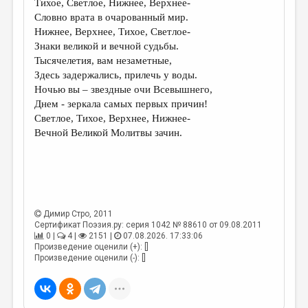
Тихое, Светлое, Нижнее, Верхнее-
Словно врата в очарованный мир.
ДАЙДЖЕСТ
Нижнее, Верхнее, Тихое, Светлое-
ПРОИЗВЕДЕНИЯ
Знаки великой и вечной судьбы.
Тысячелетия, вам незаметные,
ПЕРЕВОДЫ
Здесь задержались, прилечь у воды.
Ночью вы – звездные очи Всевышнего,
КОНКУРСЫ
Днем - зеркала самых первых причин!
ДЕТСКАЯ КОМНАТА
Светлое, Тихое, Верхнее, Нижнее-
Вечной Великой Молитвы зачин.
КНИЖНАЯ ПОЛКА
ОБЗОР ЛИТЕРАТУРЫ
СТРАНИЦЫ ПАМЯТИ
ОБЪЯВЛЕНИЯ
Димир Стро
, 2011
Сертификат Поэзия.ру: серия 1042 № 88610 от 09.08.2011
0 |
4 |
2151 |
07.08.2026. 17:33:06
КОЛОНКА РЕДАКТОРА
Произведение оценили (+): []
Произведение оценили (-): []
РЕДКОЛЛЕГИЯ
ОТ РЕДАКЦИИ