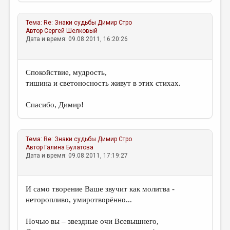
МАЛАЯ ПРОЗА
ЭССЕИСТИКА
Тема:
Re: Знаки судьбы
Димир Стро
Автор
Сергей Шелковый
ЛИТЕРАТУРОВЕДЕНИЕ
Дата и время: 09.08.2011, 16:20:26
КУЛЬТУРОВЕДЕНИЕ
Спокойствие, мудрость,
ПУБЛИЦИСТИКА
тишина и светоносность живут в этих стихах.
РЕЦЕНЗИРОВАНИЕ
Спасибо, Димир!
ЦИКЛЫ ПУБЛИКАЦИЙ
ТРЕДИАКОВСКИЙ
Тема:
Re: Знаки судьбы
Димир Стро
МЕДИА
Автор
Галина Булатова
Дата и время: 09.08.2011, 17:19:27
ВКОНТАКТЕ
И само творение Ваше звучит как молитва -
неторопливо, умиротворённо...
Ночью вы – звездные очи Всевышнего,