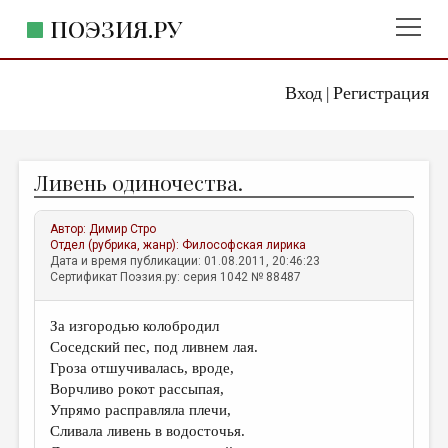
ПОЭЗИЯ.РУ
Вход
Регистрация
ГЛАВНОЕ МЕНЮ
|
ПОЭЗИЯ.РУ
ИЗДАТЕЛЬСТВО
Ливень одиночества.
ЖАНРЫ
АВТОРЫ
Автор:
Димир Стро
Отдел (рубрика, жанр):
Философская лирика
КОММЕНТАРИИ
Дата и время публикации: 01.08.2011, 20:46:23
Сертификат Поэзия.ру: серия 1042 № 88487
ЛИТСАЛОН
За изгородью колобродил
НОВОСТИ
Соседский пес, под ливнем лая.
ПРАВИЛА САЙТА
Гроза отшучивалась, вроде,
Ворчливо рокот рассыпая,
Упрямо расправляла плечи,
ОТДЕЛЫ И РУБРИКИ
Сливала ливень в водосточья.
ИЗБРАННОЕ