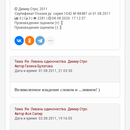
МАЛАЯ ПРОЗА
Димир Стро
, 2011
ЭССЕИСТИКА
Сертификат Поэзия.ру: серия 1042 № 88487 от 01.08.2011
0 |
3 |
2281 |
08.08.2026. 17:12:57
ЛИТЕРАТУРОВЕДЕНИЕ
Произведение оценили (+): []
Произведение оценили (-): []
КУЛЬТУРОВЕДЕНИЕ
ПУБЛИЦИСТИКА
РЕЦЕНЗИРОВАНИЕ
Тема:
Re: Ливень одиночества.
Димир Стро
ЦИКЛЫ ПУБЛИКАЦИЙ
Автор
Галина Булатова
Дата и время: 01.08.2011, 21:03:30
ТРЕДИАКОВСКИЙ
МЕДИА
Великолепное владение словом и ...ливнем! )
ВКОНТАКТЕ
Тема:
Re: Ливень одиночества.
Димир Стро
Автор
Ася Сапир
Дата и время: 02.08.2011, 19:16:55