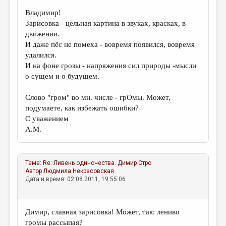
Владимир!
Зарисовка - цельная картина в звуках, красках, в
движении.
И даже пёс не помеха - вовремя появился, вовремя
удалился.
И на фоне грозы - напряжения сил природы -мысли
о сущем и о будущем.
Слово "гром" во мн. числе - грОмы. Может,
подумаете, как избежать ошибки?
С уважением
А.М.
Тема:
Re: Ливень одиночества.
Димир Стро
Автор
Людмила Некрасовская
Дата и время: 02.08.2011, 19:55:06
Димир, славная зарисовка! Может, так: лениво
громы рассыпая?