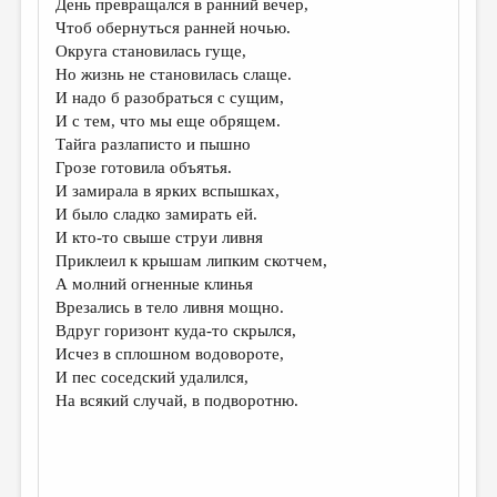
День превращался в ранний вечер,
Чтоб обернуться ранней ночью.
ДАЙДЖЕСТ
Округа становилась гуще,
ПРОИЗВЕДЕНИЯ
Но жизнь не становилась слаще.
И надо б разобраться с сущим,
ПЕРЕВОДЫ
И с тем, что мы еще обрящем.
Тайга разлаписто и пышно
КОНКУРСЫ
Грозе готовила объятья.
ДЕТСКАЯ КОМНАТА
И замирала в ярких вспышках,
И было сладко замирать ей.
КНИЖНАЯ ПОЛКА
И кто-то свыше струи ливня
Приклеил к крышам липким скотчем,
ОБЗОР ЛИТЕРАТУРЫ
А молний огненные клинья
СТРАНИЦЫ ПАМЯТИ
Врезались в тело ливня мощно.
Вдруг горизонт куда-то скрылся,
ОБЪЯВЛЕНИЯ
Исчез в сплошном водовороте,
И пес соседский удалился,
КОЛОНКА РЕДАКТОРА
На всякий случай, в подворотню.
РЕДКОЛЛЕГИЯ
ОТ РЕДАКЦИИ