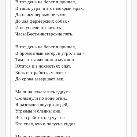
В тот день на берег я пришёл,
В тишь утра, в этот мокрый мрак,
ДАЙДЖЕСТ
До пенья первых петухов,
ПРОИЗВЕДЕНИЯ
До лая фермерских собак -
И не успели отсчитать
ПЕРЕВОДЫ
Часы Вестминстерские пять.
КОНКУРСЫ
В тот день на берег я пришёл,
ДЕТСКАЯ КОМНАТА
В промозглый ветер, в утро, в ад -
Там сотня женщин и мужчин
КНИЖНАЯ ПОЛКА
Ютятся и в лохмотьях спят.
Коль нет работы, человек
ОБЗОР ЛИТЕРАТУРЫ
До срока завершает век.
СТРАНИЦЫ ПАМЯТИ
Машина показалась вдруг -
ОБЪЯВЛЕНИЯ
Скользнули по воде огни...
Я разглядел внутри людей,
КОЛОНКА РЕДАКТОРА
Угрюмы и бледны они.
РЕДКОЛЛЕГИЯ
Везли работать кучу тел -
Кто спал, кто в полусне сидел.
ОТ РЕДАКЦИИ
Машин с десяток в темноту