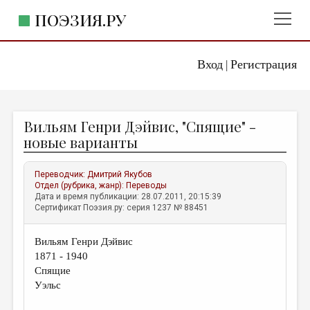
ПОЭЗИЯ.РУ
Вход
Регистрация
ГЛАВНОЕ МЕНЮ
|
ПОЭЗИЯ.РУ
ИЗДАТЕЛЬСТВО
Вильям Генри Дэйвис, "Спящие" -
ЖАНРЫ
новые варианты
АВТОРЫ
Переводчик:
Дмитрий Якубов
КОММЕНТАРИИ
Отдел (рубрика, жанр):
Переводы
Дата и время публикации: 28.07.2011, 20:15:39
ЛИТСАЛОН
Сертификат Поэзия.ру: серия 1237 № 88451
НОВОСТИ
Вильям Генри Дэйвис
ПРАВИЛА САЙТА
1871 - 1940
Спящие
ОТДЕЛЫ И РУБРИКИ
Уэльс
ИЗБРАННОЕ