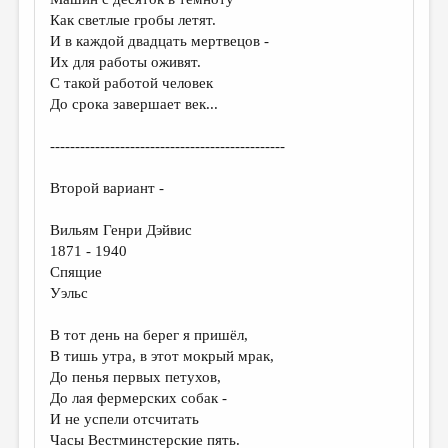
МАЛАЯ ПРОЗА
Как светлые гробы летят.
ЭССЕИСТИКА
И в каждой двадцать мертвецов -
Их для работы оживят.
ЛИТЕРАТУРОВЕДЕНИЕ
С такой работой человек
До срока завершает век...
КУЛЬТУРОВЕДЕНИЕ
ПУБЛИЦИСТИКА
-----------------------------------------------
РЕЦЕНЗИРОВАНИЕ
Второй вариант -
ЦИКЛЫ ПУБЛИКАЦИЙ
Вильям Генри Дэйвис
ТРЕДИАКОВСКИЙ
1871 - 1940
Спящие
МЕДИА
Уэльс
ВКОНТАКТЕ
В тот день на берег я пришёл,
В тишь утра, в этот мокрый мрак,
До пенья первых петухов,
До лая фермерских собак -
И не успели отсчитать
Часы Вестминстерские пять.