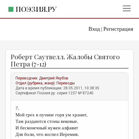
ПОЭЗИЯ.РУ
Вход
Регистрация
ГЛАВНОЕ МЕНЮ
|
ПОЭЗИЯ.РУ
ИЗДАТЕЛЬСТВО
Роберт Саутвелл. Жалобы Святого
ЖАНРЫ
Петра (7-12)
АВТОРЫ
Переводчик:
Дмитрий Якубов
КОММЕНТАРИИ
Отдел (рубрика, жанр):
Переводы
Дата и время публикации: 28.05.2011, 10:38:35
ЛИТСАЛОН
Сертификат Поэзия.ру: серия 1237 № 87240
НОВОСТИ
7.
ПРАВИЛА САЙТА
Мой грех в пучине горя ум хранит,
Там раздаются стоны вековые.
ОТДЕЛЫ И РУБРИКИ
И бесконечный нужен алфавит
Для боли, что воспел Иеремия.
ИЗБРАННОЕ