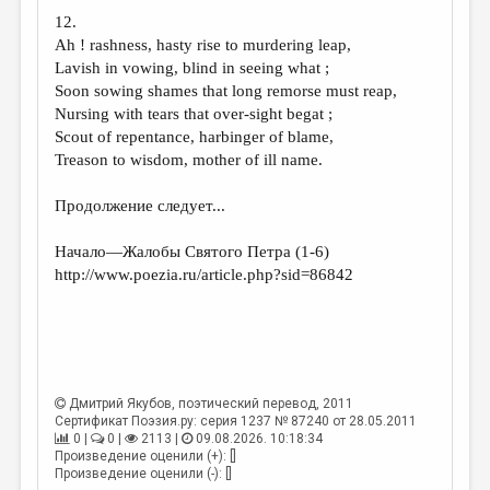
12.
Ah ! rashness, hasty rise to murdering leap,
Lavish in vowing, blind in seeing what ;
Soon sowing shames that long remorse must reap,
Nursing with tears that over-sight begat ;
Scout of repentance, harbinger of blame,
Treason to wisdom, mother of ill name.
Продолжение следует...
Начало—Жалобы Святого Петра (1-6)
http://www.poezia.ru/article.php?sid=86842
Дмитрий Якубов
, поэтический перевод, 2011
Сертификат Поэзия.ру: серия 1237 № 87240 от 28.05.2011
0 |
0 |
2113 |
09.08.2026. 10:18:34
Произведение оценили (+): []
Произведение оценили (-): []