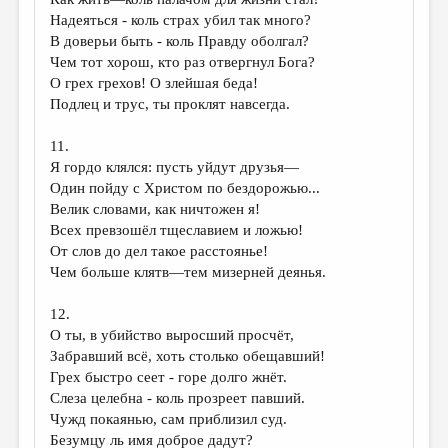
МАЛАЯ ПРОЗА
Надеяться - коль страх убил так много?
ЭССЕИСТИКА
В доверьи быть - коль Правду оболгал?
Чем тот хорош, кто раз отвергнул Бога?
ЛИТЕРАТУРОВЕДЕНИЕ
О грех грехов! О злейшая беда!
Подлец и трус, ты проклят навсегда.
КУЛЬТУРОВЕДЕНИЕ
ПУБЛИЦИСТИКА
11.
Я гордо клялся: пусть уйдут друзья—
РЕЦЕНЗИРОВАНИЕ
Один пойду с Христом по бездорожью...
Велик словами, как ничтожен я!
ЦИКЛЫ ПУБЛИКАЦИЙ
Всех превзошёл тщеславием и ложью!
ТРЕДИАКОВСКИЙ
От слов до дел такое расстоянье!
Чем больше клятв—тем мизерней деянья.
МЕДИА
12.
ВКОНТАКТЕ
О ты, в убийство выросший просчёт,
Забравший всё, хоть столько обещавший!
Грех быстро сеет - горе долго жнёт.
Слеза целебна - коль прозреет павший.
Чужд покаянью, сам приблизил суд.
Безумцу ль имя доброе дадут?