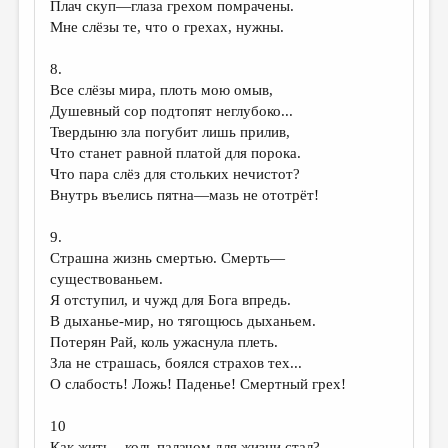
Плач скуп—глаза грехом помрачены.
Мне слёзы те, что о грехах, нужны.
ДАЙДЖЕСТ
ПРОИЗВЕДЕНИЯ
8.
Все слёзы мира, плоть мою омыв,
ПЕРЕВОДЫ
Душевный сор подтопят неглубоко...
Твердыню зла погубит лишь прилив,
КОНКУРСЫ
Что станет равной платой для порока.
ДЕТСКАЯ КОМНАТА
Что пара слёз для стольких нечистот?
Внутрь въелись пятна—мазь не ототрёт!
КНИЖНАЯ ПОЛКА
9.
ОБЗОР ЛИТЕРАТУРЫ
Страшна жизнь смертью. Смерть—
СТРАНИЦЫ ПАМЯТИ
существованьем.
Я отступил, и чужд для Бога впредь.
ОБЪЯВЛЕНИЯ
В дыханье-мир, но тягощюсь дыханьем.
Потерян Рай, коль ужаснула плеть.
КОЛОНКА РЕДАКТОРА
Зла не страшась, боялся страхов тех...
РЕДКОЛЛЕГИЯ
О слабость! Ложь! Паденье! Смертный грех!
ОТ РЕДАКЦИИ
10
Как жить—коль палачом для жизни стал?