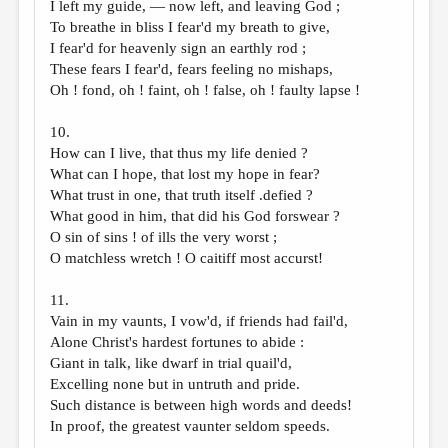
I left my guide, — now left, and leaving God ;
To breathe in bliss I fear'd my breath to give,
I fear'd for heavenly sign an earthly rod ;
These fears I fear'd, fears feeling no mishaps,
Oh ! fond, oh ! faint, oh ! false, oh ! faulty lapse !
10.
How can I live, that thus my life denied ?
What can I hope, that lost my hope in fear?
What trust in one, that truth itself .defied ?
What good in him, that did his God forswear ?
O sin of sins ! of ills the very worst ;
O matchless wretch ! O caitiff most accurst!
11.
Vain in my vaunts, I vow'd, if friends had fail'd,
Alone Christ's hardest fortunes to abide :
Giant in talk, like dwarf in trial quail'd,
Excelling none but in untruth and pride.
Such distance is between high words and deeds!
In proof, the greatest vaunter seldom speeds.