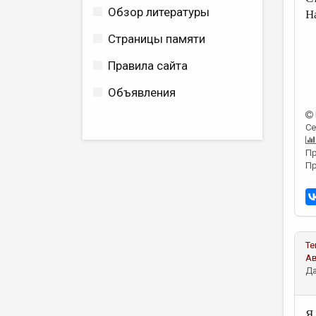
Обзор литературы
Н
Страницы памяти
Правила сайта
Объявления
Се
Пр
Пр
Те
А
Да
Я 