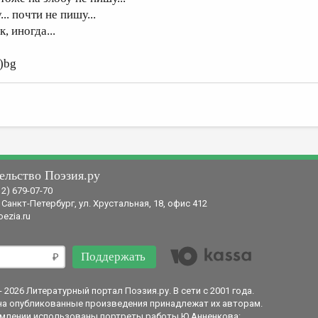
... почти не пишу...
к, иногда...
о)bg
ельство Поэзия.ру
12) 679-07-70
 Санкт-Петербург, ул. Хрустальная, 18, офис 412
ezia.ru
Поддержать
- 2026 Литературный портал Поэзия.ру. В сети с 2001 года.
на опубликованные произведения принадлежат их авторам.
млении использованы портреты работы Ю.Анненкова: