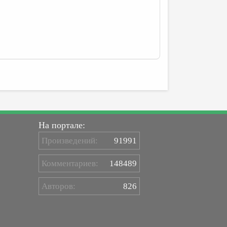
На портале:
Произведений:
91991
Комментариев:
148489
Авторов:
826