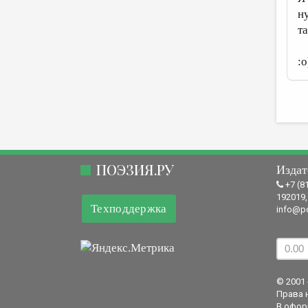
ну
та
:
ПОЭЗИЯ.РУ
Издат
+7 (8
192019,
Техподдержка
info@po
© 2001 
Права 
В офор