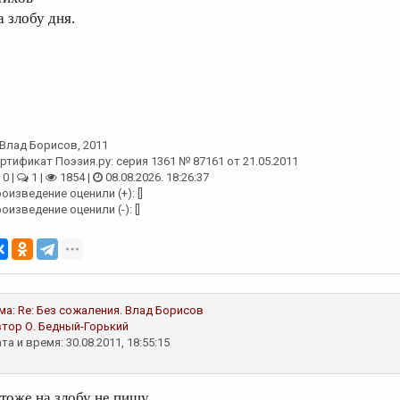
а злобу дня.
Влад Борисов
, 2011
ртификат Поэзия.ру: серия 1361 № 87161 от 21.05.2011
0 |
1 |
1854 |
08.08.2026. 18:26:37
оизведение оценили (+): []
оизведение оценили (-): []
ма:
Re: Без сожаления.
Влад Борисов
втор
О. Бедный-Горький
та и время: 30.08.2011, 18:55:15
тоже на злобу не пишу...