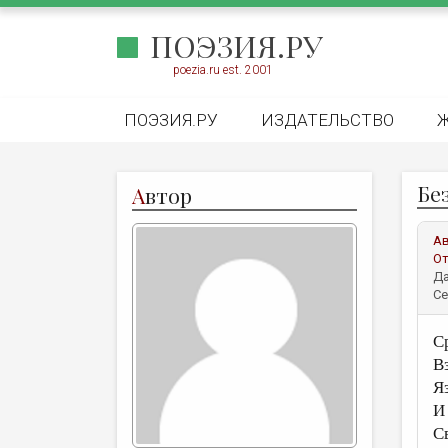
ПОЭЗИЯ.РУ
poezia.ru est. 2001
ПОЭЗИЯ.РУ
ИЗДАТЕЛЬСТВО
Бе
А
втор
А
От
Да
Се
С
В
Я
И
С