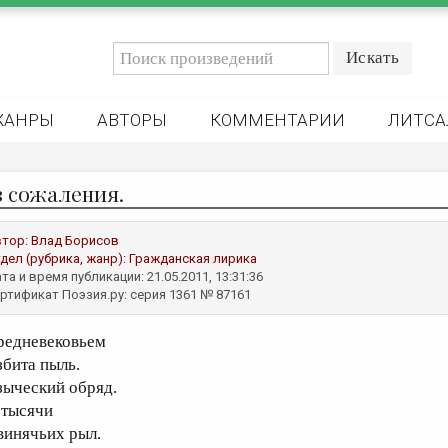
ЖАНРЫ
АВТОРЫ
КОММЕНТАРИИ
ЛИТСА
з сожаления.
втор:
Влад Борисов
дел (рубрика, жанр):
Гражданская лирика
та и время публикации: 21.05.2011, 13:31:36
ртификат Поэзия.ру: серия 1361 № 87161
редневековьем
збита пыль.
зыческий обряд.
 тысячи
винячьих рыл.