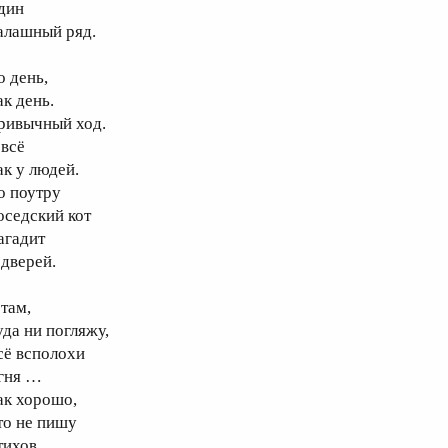
дин
алашный ряд.
о день,
ак день.
ривычный ход.
 всё
ак у людей.
о поутру
оседский кот
агадит
 дверей.
 там,
уда ни погляжу,
сё всполохи
гня …
ак хорошо,
то не пишу
тихов