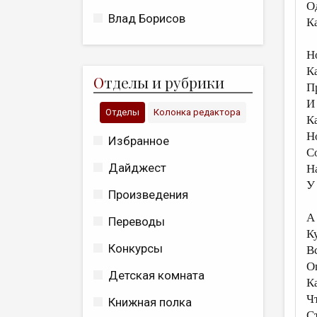
О
Влад Борисов
К
Н
К
О
тделы и рубрики
П
И
Отделы
Колонка редактора
К
Н
Избранное
С
Дайджест
Н
У
Произведения
А
Переводы
К
Конкурсы
В
О
Детская комната
К
Ч
Книжная полка
С