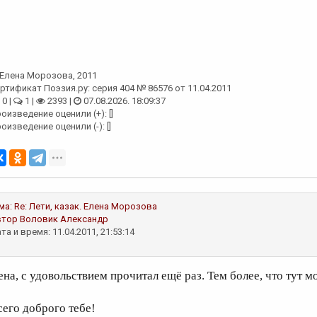
Елена Морозова
, 2011
ртификат Поэзия.ру: серия 404 № 86576 от 11.04.2011
0 |
1 |
2393 |
07.08.2026. 18:09:37
оизведение оценили (+): []
оизведение оценили (-): []
ма:
Re: Лети, казак.
Елена Морозова
втор
Воловик Александр
та и время: 11.04.2011, 21:53:14
ена, с удовольствием прочитал ещё раз. Тем более, что тут м
сего доброго тебе!