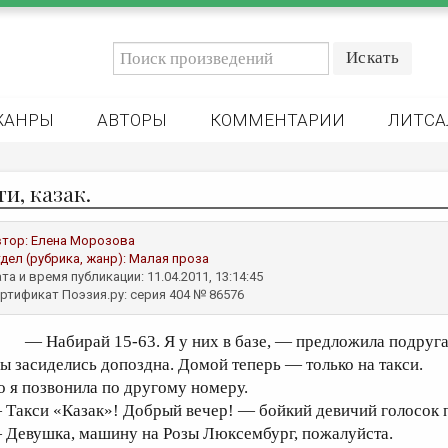
ЖАНРЫ
АВТОРЫ
КОММЕНТАРИИ
ЛИТСА
и, казак.
втор:
Елена Морозова
дел (рубрика, жанр):
Малая проза
та и время публикации: 11.04.2011, 13:14:45
ртификат Поэзия.ру: серия 404 № 86576
— Набирай 15-63. Я у них в базе, — предложила подруга
ы засиделись допоздна. Домой теперь — только на такси.
о я позвонила по другому номеру.
 Такси «Казак»! Добрый вечер! — бойкий девичий голосок п
 Девушка, машину на Розы Люксембург, пожалуйста.