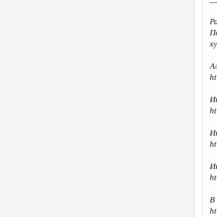
Р
П
х
А
h
И
ht
И
h
И
h
В
ht