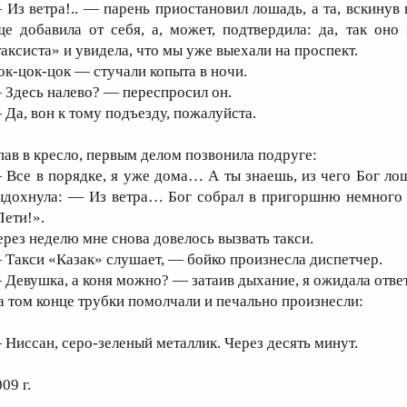
 Из ветра!.. — парень приостановил лошадь, а та, вскинув 
ще добавила от себя, а, может, подтвердила: да, так оно
таксиста» и увидела, что мы уже выехали на проспект.
ок-цок-цок — стучали копыта в ночи.
 Здесь налево? — переспросил он.
 Да, вон к тому подъезду, пожалуйста.
пав в кресло, первым делом позвонила подруге:
 Все в порядке, я уже дома… А ты знаешь, из чего Бог лош
ыдохнула: — Из ветра… Бог собрал в пригоршню немного те
Лети!».
ерез неделю мне снова довелось вызвать такси.
 Такси «Казак» слушает, — бойко произнесла диспетчер.
 Девушка, а коня можно? — затаив дыхание, я ожидала ответ
а том конце трубки помолчали и печально произнесли:
 Ниссан, серо-зеленый металлик. Через десять минут.
09 г.
_________________________