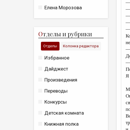
—
Елена Морозова
—
—
—
—
О
тделы и рубрики
К
н
Отделы
Колонка редактора
—
Д
Избранное
—
Дайджест
П
Я
Произведения
М
Переводы
О
Конкурсы
с
п
Детская комната
В
т
Книжная полка
и