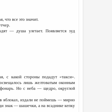
 что все это значит.
етчер.
одят — душа улетает. Появляется зуд
я, с какой стороны подадут «такси».
 освещалось лишь желтоватым оконным
л фонарь. Но с неба — щедро, округлой
 в яблоках, издали не поймешь — мирно
ади знак — шашечки, а на всаднике кепку