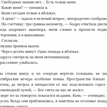
 Свободных машин нет… Есть только кони.
 Какие кони? — опешила я.
 Кони сегодня только в яблоках.
 А цена? — задала я нелепый вопрос, лихорадочно соображая,
 По счетчику: три гривны километр, — бодро ответила дисп
огда назревает авантюра, меня словно к пропасти подв
етерпения, и я выпаливаю:
 Согласна.
евушка приняла вызов:
 Через десять минут. Одна лошадь в яблоках.
одруга смотрела на меня непонимающе.
 рассеянно улыбалась.
ы стояли внизу и по очереди вертели головами, не зна
ктябрьские вечера особенно темны. Пространство блекло
ветом, да метрах в пятидесяти от нас подслеповато горе
олноводной луной, — Бог света на нас не жалел.
скоре из-за поворота показался всадник. Конь — очевидно,
русил. Когда они приблизились, я заметила на оголовье лош
 длинные сапоги.