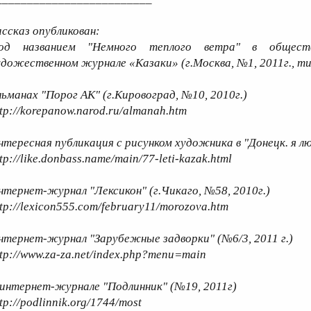
ассказ опубликован:
од названием "Немного теплого ветра" в обществ
удожественном журнале «Казаки» (г.Москва, №1, 2011г., 
льманах "Порог АК" (г.Кировоград, №10, 2010г.)
ttp://korepanow.narod.ru/almanah.htm
нтересная публикация с рисунком художника в "Донецк. я л
tp://like.donbass.name/main/77-leti-kazak.html
нтернет-журнал "Лексикон" (г.Чикаго, №58, 2010г.)
ttp://lexicon555.com/february11/morozova.htm
нтернет-журнал "Зарубежные задворки" (№6/3, 2011 г.)
ttp://www.za-za.net/index.php?menu=main
 интернет-журнале "Подлинник" (№19, 2011г)
tp://podlinnik.org/1744/most