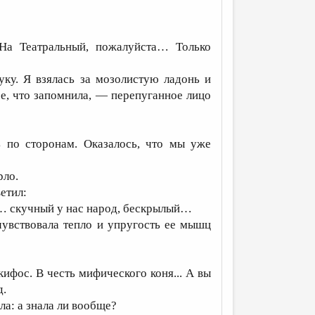
На Театральный, пожалуйста… Только
ку. Я взялась за мозолистую ладонь и
ее, что запомнила, — перепуганное лицо
ь по сторонам. Оказалось, что мы уже
рло.
етил:
я… скучный у нас народ, бескрылый…
увствовала тепло и упругость ее мышц
ифос. В честь мифического коня... А вы
д.
ла: а знала ли вообще?