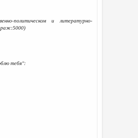
енно-политическом и литературно-
тираж:5000)
юблю тебя":