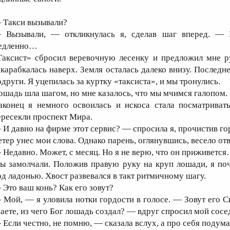
 Такси вызывали?
 Вызывали, — откликнулась я, сделав шаг вперед. — 
едленно…
Таксист» сбросил веревочную лесенку и предложил мне ру
скарабкалась наверх. Земля осталась далеко внизу. Последн
одруги. Я уцепилась за куртку «таксиста», и мы тронулись.
ошадь шла шагом, но мне казалось, что мы мчимся галопом.
аконец я немного освоилась и искоса стала посматриват
ересекли проспект Мира.
 И давно на фирме этот сервис? — спросила я, прочистив го
етер унес мои слова. Однако парень, оглянувшись, весело отв
 Недавно. Может, с месяц. Но я не верю, что он приживетс
ы замолчали. Положив правую руку на круп лошади, я поч
од ладонью. Хвост развевался в такт ритмичному шагу.
 Это ваш конь? Как его зовут?
 Мой, — я уловила нотки гордости в голосе. — Зовут его Ск
наете, из чего Бог лошадь создал? — вдруг спросил мой сосе
 Если честно, не помню, — сказала вслух, а про себя подума