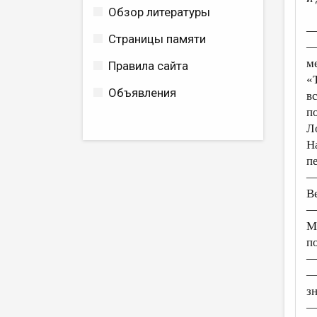
Обзор литературы
—
Страницы памяти
—
м
Правила сайта
«
Объявления
в
п
Л
Н
п
—
В
—
М
п
—
—
з
—