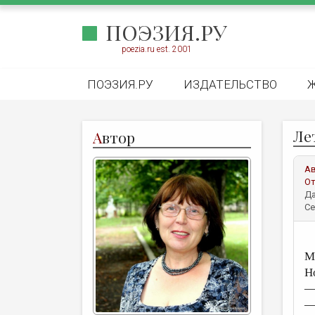
ПОЭЗИЯ.РУ
poezia.ru est. 2001
ПОЭЗИЯ.РУ
ИЗДАТЕЛЬСТВО
Лет
А
втор
А
От
Да
Се
М
Н
—
—