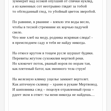
зуммерит над осокой опухший от спячки нуклид,
а из каменных сот неотрывно глядят за тобой
ДАЙДЖЕСТ
то обглоданный глод, то убойный цветок зверобой.
ПРОИЗВЕДЕНИЯ
По равнине, в рванине – влекло эти воды весло,
ПЕРЕВОДЫ
чтобы в тесной стремнине их корчью падучей
свело.
КОНКУРСЫ
Что мне хлеб на меду, родника искряная слюда! -
ДЕТСКАЯ КОМНАТА
в преисподнем саду я тебя не найду никогда.
КНИЖНАЯ ПОЛКА
На откосе крутом в тощем русле шуршат будяки.
Перевиты жгутом сухожилия мертвой реки.
ОБЗОР ЛИТЕРАТУРЫ
Но клокочет поток, рваный норов по норам тая,
СТРАНИЦЫ ПАМЯТИ
как плетеный батог, как змеиного тела струя!
ОБЪЯВЛЕНИЯ
На железную клямку ущелье замкнет вертолет.
Как аптечную склянку – храню в рукаве Мертвовод.
КОЛОНКА РЕДАКТОРА
И шиповника след – поцелуя отравленный грош –
рдеет эхом в ответ: ты меня никогда не найдешь…
РЕДКОЛЛЕГИЯ
ОТ РЕДАКЦИИ