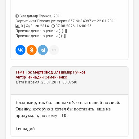
МАЛАЯ ПРОЗА
ЭССЕИСТИКА
Владимир Пучков
, 2011
Сертификат Поэзия.ру: серия 867 № 84997 от 22.01.2011
ЛИТЕРАТУРОВЕДЕНИЕ
0 |
8 |
2314 |
07.08.2026. 16:00:26
Произведение оценили (+): []
КУЛЬТУРОВЕДЕНИЕ
Произведение оценили (-): []
ПУБЛИЦИСТИКА
РЕЦЕНЗИРОВАНИЕ
ЦИКЛЫ ПУБЛИКАЦИЙ
Тема:
Re: Мертвовод
Владимир Пучков
ТРЕДИАКОВСКИЙ
Автор
Геннадий Семенченко
Дата и время: 23.01.2011, 00:37:40
МЕДИА
ВКОНТАКТЕ
Владимир, так больно пахнУло настоящей поэзией.
Оценку, которую я хотел бы поставить, еще не
придумали, поэтому - 10.
Геннадий