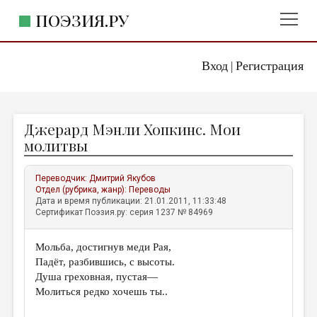
ПОЭЗИЯ.РУ
Вход
Регистрация
ГЛАВНОЕ МЕНЮ
|
ПОЭЗИЯ.РУ
ИЗДАТЕЛЬСТВО
Джерард Мэнли Хопкинс. Мои
ЖАНРЫ
молитвы
АВТОРЫ
Переводчик:
Дмитрий Якубов
КОММЕНТАРИИ
Отдел (рубрика, жанр):
Переводы
Дата и время публикации: 21.01.2011, 11:33:48
ЛИТСАЛОН
Сертификат Поэзия.ру: серия 1237 № 84969
НОВОСТИ
Мольба, достигнув меди Рая,
ПРАВИЛА САЙТА
Падёт, разбившись, с высоты.
Душа греховная, пустая—
ОТДЕЛЫ И РУБРИКИ
Молиться редко хочешь ты..
ИЗБРАННОЕ