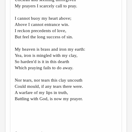
МАЛАЯ ПРОЗА
My prayers I scarcely call to pray.
ЭССЕИСТИКА
I cannot buoy my heart above;
ЛИТЕРАТУРОВЕДЕНИЕ
Above I cannot entrance win.
I reckon precedents of love,
КУЛЬТУРОВЕДЕНИЕ
But feel the long success of sin.
ПУБЛИЦИСТИКА
My heaven is brass and iron my earth:
РЕЦЕНЗИРОВАНИЕ
Yea, iron is mingled with my clay,
So harden'd is it in this dearth
ЦИКЛЫ ПУБЛИКАЦИЙ
Which praying fails to do away.
ТРЕДИАКОВСКИЙ
Nor tears, nor tears this clay uncouth
МЕДИА
Could mould, if any tears there were.
A warfare of my lips in truth,
ВКОНТАКТЕ
Battling with God, is now my prayer.