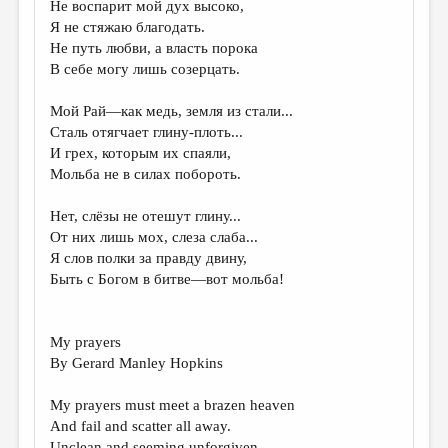
Не воспарит мой дух высоко,
Я не стяжаю благодать.
ДАЙДЖЕСТ
Не путь любви, а власть порока
ПРОИЗВЕДЕНИЯ
В себе могу лишь созерцать.
ПЕРЕВОДЫ
Мой Рай—как медь, земля из стали...
Сталь отягчает глину-плоть...
КОНКУРСЫ
И грех, которым их спаяли,
ДЕТСКАЯ КОМНАТА
Мольба не в силах побороть.
КНИЖНАЯ ПОЛКА
Нет, слёзы не отешут глину...
От них лишь мох, слеза слаба...
ОБЗОР ЛИТЕРАТУРЫ
Я слов полки за правду двину,
СТРАНИЦЫ ПАМЯТИ
Быть с Богом в битве—вот мольба!
ОБЪЯВЛЕНИЯ
My prayers
КОЛОНКА РЕДАКТОРА
By Gerard Manley Hopkins
РЕДКОЛЛЕГИЯ
My prayers must meet a brazen heaven
ОТ РЕДАКЦИИ
And fail and scatter all away.
Unclean and seeming unforgiven