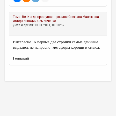
МАЛАЯ ПРОЗА
ЭССЕИСТИКА
Тема:
Re: Когда проступает прошлое
Снежана Малышева
ЛИТЕРАТУРОВЕДЕНИЕ
Автор
Геннадий Семенченко
Дата и время: 13.01.2011, 01:00:57
КУЛЬТУРОВЕДЕНИЕ
ПУБЛИЦИСТИКА
Интересно. А первые две строчки самые длинные
РЕЦЕНЗИРОВАНИЕ
выдались не напрасно: метафоры хороши и смысл.
ЦИКЛЫ ПУБЛИКАЦИЙ
Геннадий
ТРЕДИАКОВСКИЙ
МЕДИА
ВКОНТАКТЕ