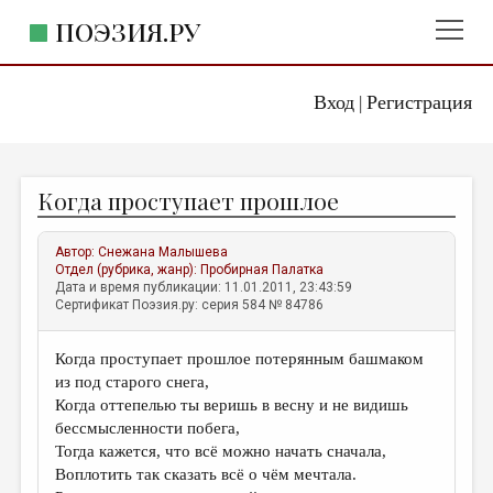
ПОЭЗИЯ.РУ
Вход
Регистрация
ГЛАВНОЕ МЕНЮ
|
ПОЭЗИЯ.РУ
ИЗДАТЕЛЬСТВО
Когда проступает прошлое
ЖАНРЫ
АВТОРЫ
Автор:
Снежана Малышева
Отдел (рубрика, жанр):
Пробирная Палатка
КОММЕНТАРИИ
Дата и время публикации: 11.01.2011, 23:43:59
Сертификат Поэзия.ру: серия 584 № 84786
ЛИТСАЛОН
Когда проступает прошлое потерянным башмаком
НОВОСТИ
из под старого снега,
ПРАВИЛА САЙТА
Когда оттепелью ты веришь в весну и не видишь
бессмысленности побега,
Тогда кажется, что всё можно начать сначала,
ОТДЕЛЫ И РУБРИКИ
Воплотить так сказать всё о чём мечтала.
ИЗБРАННОЕ