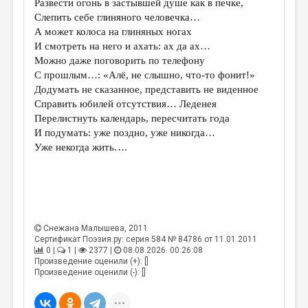
Развести огонь в застывшей душе как в печке,
Слепить себе глиняного человечка…
ДАЙДЖЕСТ
А может колоса на глиняных ногах
ПРОИЗВЕДЕНИЯ
И смотреть на него и ахать: ах да ах…
Можно даже поговорить по телефону
ПЕРЕВОДЫ
С прошлым…: «Алё, не слышно, что-то фонит!»
Додумать не сказанное, представить не виденное
КОНКУРСЫ
Справить юбилей отсутствия… Леденея
ДЕТСКАЯ КОМНАТА
Перелистнуть календарь, пересчитать года
И подумать: уже поздно, уже никогда…
КНИЖНАЯ ПОЛКА
Уже некогда жить….
ОБЗОР ЛИТЕРАТУРЫ
СТРАНИЦЫ ПАМЯТИ
ОБЪЯВЛЕНИЯ
Снежана Малышева
, 2011
Сертификат Поэзия.ру: серия 584 № 84786 от 11.01.2011
КОЛОНКА РЕДАКТОРА
0 |
1 |
2377 |
08.08.2026. 00:26:08
Произведение оценили (+): []
РЕДКОЛЛЕГИЯ
Произведение оценили (-): []
ОТ РЕДАКЦИИ