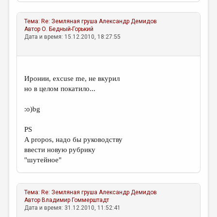
МАЛАЯ ПРОЗА
ЭССЕИСТИКА
Тема:
Re: Земляная груша
Александр Демидов
Автор
О. Бедный-Горький
ЛИТЕРАТУРОВЕДЕНИЕ
Дата и время: 15.12.2010, 18:27:55
КУЛЬТУРОВЕДЕНИЕ
ПУБЛИЦИСТИКА
Иронии, excuse me, не вкурил
РЕЦЕНЗИРОВАНИЕ
но в целом покатило...
ЦИКЛЫ ПУБЛИКАЦИЙ
:о)bg
ТРЕДИАКОВСКИЙ
PS
МЕДИА
A propos, надо бы руководству
ввести новую рубрику
ВКОНТАКТЕ
"шутейное"
Тема:
Re: Земляная груша
Александр Демидов
Автор
Владимир Гоммерштадт
Дата и время: 31.12.2010, 11:52:41