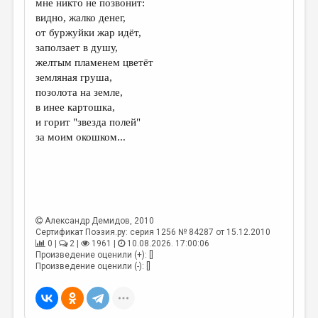
мне никто не позвонит:
видно, жалко денег,
ДАЙДЖЕСТ
от буржуйки жар идёт,
ПРОИЗВЕДЕНИЯ
заползает в душу,
желтым пламенем цветёт
ПЕРЕВОДЫ
земляная груша,
позолота на земле,
КОНКУРСЫ
в инее картошка,
ДЕТСКАЯ КОМНАТА
и горит "звезда полей"
за моим окошком...
КНИЖНАЯ ПОЛКА
ОБЗОР ЛИТЕРАТУРЫ
СТРАНИЦЫ ПАМЯТИ
ОБЪЯВЛЕНИЯ
Александр Демидов
, 2010
Сертификат Поэзия.ру: серия 1256 № 84287 от 15.12.2010
0 |
2 |
1961 |
10.08.2026. 17:00:06
КОЛОНКА РЕДАКТОРА
Произведение оценили (+): []
Произведение оценили (-): []
РЕДКОЛЛЕГИЯ
ОТ РЕДАКЦИИ