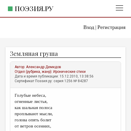
ПОЭЗИЯ.РУ
Вход
Регистрация
ГЛАВНОЕ МЕНЮ
|
ПОЭЗИЯ.РУ
ИЗДАТЕЛЬСТВО
Земляная груша
ЖАНРЫ
АВТОРЫ
Автор:
Александр Демидов
Отдел (рубрика, жанр):
Иронические стихи
КОММЕНТАРИИ
Дата и время публикации: 15.12.2010, 13:38:56
Сертификат Поэзия.ру: серия 1256 № 84287
ЛИТСАЛОН
Голубые небеса,
НОВОСТИ
огненные листья,
ПРАВИЛА САЙТА
как шальная полоса
проплывают мысли,
голова опять болит
ОТДЕЛЫ И РУБРИКИ
от ветров осенних,
ИЗБРАННОЕ