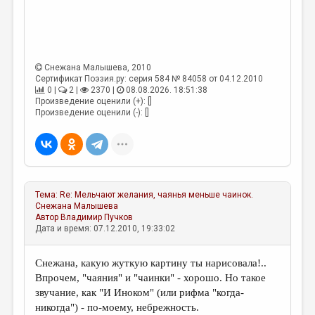
МАЛАЯ ПРОЗА
ЭССЕИСТИКА
ЛИТЕРАТУРОВЕДЕНИЕ
Снежана Малышева
, 2010
КУЛЬТУРОВЕДЕНИЕ
Сертификат Поэзия.ру: серия 584 № 84058 от 04.12.2010
0 |
2 |
2370 |
08.08.2026. 18:51:38
ПУБЛИЦИСТИКА
Произведение оценили (+): []
Произведение оценили (-): []
РЕЦЕНЗИРОВАНИЕ
ЦИКЛЫ ПУБЛИКАЦИЙ
ТРЕДИАКОВСКИЙ
Тема:
Re: Мельчают желания, чаянья меньше чаинок.
МЕДИА
Снежана Малышева
Автор
Владимир Пучков
ВКОНТАКТЕ
Дата и время: 07.12.2010, 19:33:02
Снежана, какую жуткую картину ты нарисовала!..
Впрочем, "чаяния" и "чаинки" - хорошо. Но такое
звучание, как "И Иноком" (или рифма "когда-
никогда") - по-моему, небрежность.