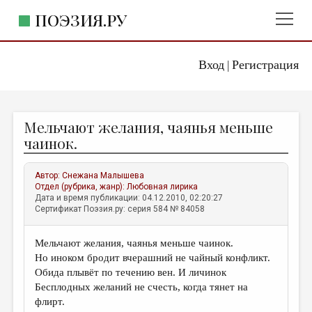
ПОЭЗИЯ.РУ
Вход
Регистрация
ГЛАВНОЕ МЕНЮ
|
ПОЭЗИЯ.РУ
ИЗДАТЕЛЬСТВО
Мельчают желания, чаянья меньше
ЖАНРЫ
чаинок.
АВТОРЫ
Автор:
Снежана Малышева
КОММЕНТАРИИ
Отдел (рубрика, жанр):
Любовная лирика
Дата и время публикации: 04.12.2010, 02:20:27
ЛИТСАЛОН
Сертификат Поэзия.ру: серия 584 № 84058
НОВОСТИ
Мельчают желания, чаянья меньше чаинок.
ПРАВИЛА САЙТА
Но иноком бродит вчерашний не чайный конфликт.
Обида плывёт по течению вен. И личинок
ОТДЕЛЫ И РУБРИКИ
Бесплодных желаний не счесть, когда тянет на
флирт.
ИЗБРАННОЕ