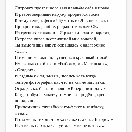
Литровку прозрачного зелья зальём себе в чрево,
ДАЙДЖЕСТ
И рёвом звериным наружу прорвётся тоска.
ПРОИЗВЕДЕНИЯ
К чему теперь флаги? Букетик из Львиного зева
Прикроет надгробие, рядышком ляжет СК.
ПЕРЕВОДЫ
Из грязных стаканов... И ржавым ножом нарезая,
Нетрезво кивая нестриженой мне головой,
КОНКУРСЫ
Ты вымолвишь вдруг, обращаясь к надгробию:
ДЕТСКАЯ КОМНАТА
«Зая».
И имя не вспомнив, ругнешься красивый и злой.
КНИЖНАЯ ПОЛКА
Ну сколько их было и «Рыбок », и «Маленьких»,
«Сладких»
ОБЗОР ЛИТЕРАТУРЫ
И ладные были, живые, любись хоть когда.
СТРАНИЦЫ ПАМЯТИ
Теперь фотографии их, что на камне заплатки,
Оградка, колбаска и слово: «Теперь никогда…»
ОБЪЯВЛЕНИЯ
Когда-нибудь , может, ко мне ты придёшь,крест
погладишь,
КОЛОНКА РЕДАКТОРА
Припомнишь случайный конфликт и колбаску,
РЕДКОЛЛЕГИЯ
меня…
И скажешь тихонько: «Какие же славные Бляди…»
ОТ РЕДАКЦИИ
И ляжешь на холм так устало, уже не кляня….