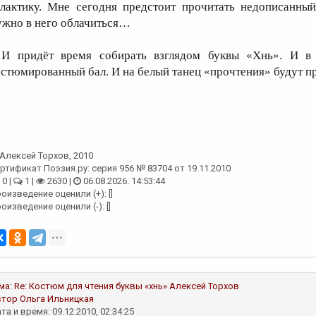
алактику. Мне сегодня предстоит прочитать недописанный
ужно в него облачиться…
И придёт время собирать взглядом буквы «Хнь». И в ч
остюмированный бал. И на белый танец «прочтения» будут п
Алексей Торхов
, 2010
ртификат Поэзия.ру: серия 956 № 83704 от 19.11.2010
0 |
1 |
2630 |
06.08.2026. 14:53:44
оизведение оценили (+): []
оизведение оценили (-): []
ма:
Re: Костюм для чтения буквы «хнь»
Алексей Торхов
втор
Ольга Ильницкая
та и время: 09.12.2010, 02:34:25