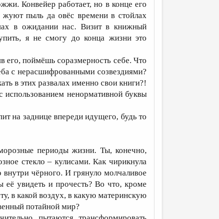
жи. Конвейер работает, но в конце его
– жуют пыль да овёс времени в стойлах
нах в ожидании нас. Визит в книжный
упить, я не смогу до конца жизни это
ив его, поймёшь соразмерность себе. Что
 неба с нерасшифрованными созвездиями?
ать в этих развалах именно свои книги?!
 с использованием ненормативной буквы
ит на заднице впереди идущего, будь то
!
морозные периоды жизни. Ты, конечно,
зное стекло – кулисами. Как чирикнула
о внутри чёрного. И грянуло молчаливое
 её увидеть и прочесть? Во что, кроме
ту, в какой воздух, в какую материнскую
твенный потайной мир?
чительно пытаются трансформировать