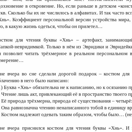
дохновение в откровение. Но, если раньше в детском «конст
укв. Сколько бы их не числилось в алфавитах. И так часто вс
Хнь». Коэффициент персональной версии устройства мира, 
то, в какую жизнь одеться, чтобы он прилетел…
остюм для чтения буквы «Хнь» – артефакт, занимающ
апкой-невридимкой. Только в нём из Эвридики и Эвридейк
н позволит читать трёхмерное в реальном персональном в
змерение…
не вчера во сне сделали дорогой подарок – костюм для 
блачению в него было написано:
1) Буква «Хнь» обязательна не к написанию, но к осязанию п
) Чтение лишь акт, привлекающий её в пространство твоего п
) Её природа трёхмерна, природа её существования – четырё
) Она равнозначна чтению ненаписанного тобой в единицу в
) Костюм надлежит одевать таким образом, чтобы было… (не 
не вчера приснился костюм для чтения буквы «Хнь». И 