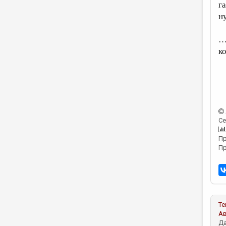
г
н
…
к
Се
Пр
Пр
Те
А
Да