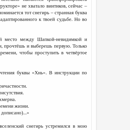
рукторе» не хватало винтиков, сейчас –
поминается тот снегирь – странная буква
адаптированного к твоей судьбе. Но во
ий место между Шапкой-невидимкой и
и, прочтёшь и выберешь первую. Только
ремени, чтобы проступить в четвёртое
чтения буквы «Хнь». В инструкции по
ричастности.
рисутствия.
хмерна.
ремени жизни.
дописано)...»
вселенский снегирь устремился в мою