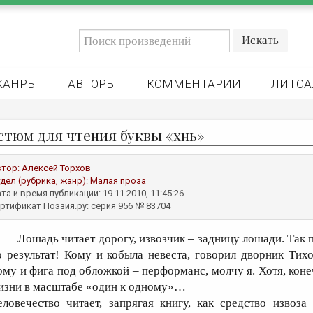
ЖАНРЫ
АВТОРЫ
КОММЕНТАРИИ
ЛИТСА
стюм для чтения буквы «хнь»
втор:
Алексей Торхов
дел (рубрика, жанр):
Малая проза
та и время публикации: 19.11.2010, 11:45:26
ртификат Поэзия.ру: серия 956 № 83704
Лошадь читает дорогу, извозчик – задницу лошади. Так 
о результат! Кому и кобыла невеста, говорил дворник Тих
ому и фига под обложкой – перформанс, молчу я. Хотя, коне
изни в масштабе «один к одному»…
еловечество читает, запрягая книгу, как средство извоз