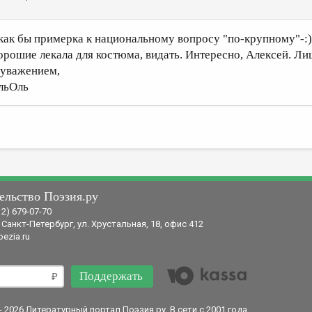
..как бы примерка к национальному вопросу "по-крупному"-:)
орошие лекала для костюма, видать. Интересно, Алексей. Лиш
 уважением,
льОль
ельство Поэзия.ру
12) 679-07-70
 Санкт-Петербург, ул. Хрустальная, 18, офис 412
ezia.ru
Поддержать
- 2026 Литературный портал Поэзия.ру. В сети с 2001 года.