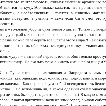
ытается это контролировать, сжимая смешные архаичные вож
сё валится на кучу. Это только кажется, что прочитанные 
иблиотек, а необъезженные – томятся в книжных магази
агазин повергает в уныние – даже если бы я смог это к
рочитать.
нига – головной убор из букв тонкого шитья. Только пример
то – дурацкий колпак на твоей голове или купол звёздного
о разве можно перемерить все шляпы этого мира?! Как отыск
то поставит на их обложках невидимую метку – «написано
Хнь»?
изнь мудра – впитанный первоисточник обязательно проступ
екст или пища. Но сколько можно читать жизнь по задницам?
Хнь». Буква-снегирь, прилетающая из Запредела в самые 
омнишь, как однажды подоконник стал подмостками, а моро
лая капелька. Как перечеркнула собой псевдосвятость белог
ейство… Но вспомнишь ли, в каком одеянии сумел однажды
уры детства, был одет ты для этого прозрения? В какую комна
юбовь, в какой притихший заснеженный город, в какой собс
Хнь» моя, иль ты примнилась мне? Поэты-писатели му