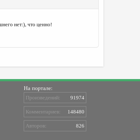
него нет:), что ценно!
На портале:
Произведений:
91974
Комментариев:
148480
Авторов:
826