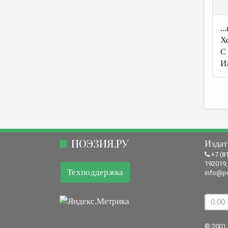
.
Х
С
И
ПОЭЗИЯ.РУ
Издат
+7 (8
192019,
Техподдержка
info@po
© 2001 