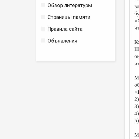
Обзор литературы
в
б
Страницы памяти
«
ч
Правила сайта
Объявления
К
Ш
о
и
М
о
«
2
3
4
5
М