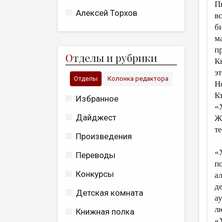
П
Алексей Торхов
в
б
м
п
О
тделы и рубрики
К
э
Отделы
Колонка редактора
Н
К
Избранное
«
Дайджест
Ж
т
Произведения
«
Переводы
п
Конкурсы
а
д
Детская комната
а
л
Книжная полка
«