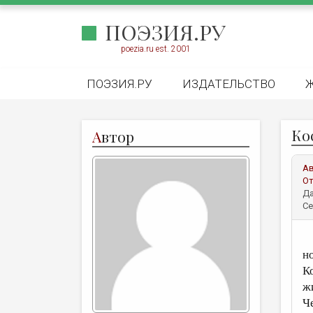
ПОЭЗИЯ.РУ
poezia.ru est. 2001
ПОЭЗИЯ.РУ
ИЗДАТЕЛЬСТВО
Ко
А
втор
А
От
Да
Се
н
К
ж
Ч