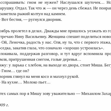
асспрашивать: гном не нужен? Наслушался шуточек… Но
тарушку. Отдал. Так что ж — он через день сбежал. Не понра
 заметила рыжий колтун над камнем.
 Вот бестия, — ругнулся дворник.
оябрь пролетел в делах. Дважды мне пришлось уезжать из го
стречаю Нину Васильевну. Женщина спешит поделиться ново
 Ой, Леночка, радость у нас. Оля, ну та, что с первого эт
оседка, закатив глаза, что означало «хорошо устроилась».
 покивала, поддержав разговор, и тут вдруг вспомнила пр
емля, притрушенная снегом, голые деревья…
ижу: у ларька с хлебом, на выходе из двора, стоит Миша. Бег
 Гном… где он?
ворник глянул на меня косо и махнул рукой.
 На кухне… Молоко пьет…
 тех самых пор я Мишу зову уважительно — Михаилом Заха
09 г.