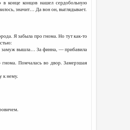
 в конце концов нашел сердобольную
вилось, значит… Да вон он, выглядывает.
рода. Я забыла про гнома. Но тут как-то
стью:
ажа, замуж вышла… За финна, — прибавила
о гнома. Помчалась во двор. Замерзшая
у к нему.
ровичем.