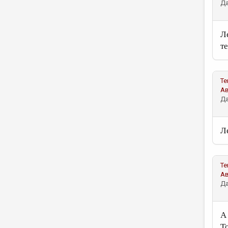
Да
Л
т
Те
А
Да
Л
Те
А
Да
А
Т