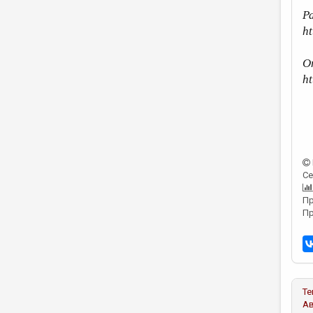
Р
ht
О
h
Се
Пр
Пр
Те
А