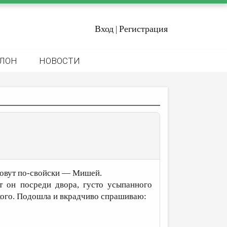
Вход
Регистрация
|
ЛОН
НОВОСТИ
зовут по-свойски — Мишей.
т он посреди двора, густо усыпанного
икого. Подошла и вкрадчиво спрашиваю: