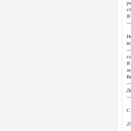
р
с
Я
—
Н
в
—
с
Я
з
В
—
Д
—
С
20