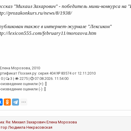
ассказ "Михаил Захарович" - победитель мини-конкурса на 
tp://prozakonkurs.ru/news/8/1938/
публикован также в интернет-журнале "Лексикон"
ttp://lexicon555.com/february11/morozova.htm
Елена Морозова
, 2010
ртификат Поэзия.ру: серия 404 № 83574 от 12.11.2010
0 |
3 |
2275 |
07.08.2026. 11:54:00
оизведение оценили (+): []
оизведение оценили (-): []
ма:
Re: Михаил Захарович
Елена Морозова
втор
Людмила Некрасовская