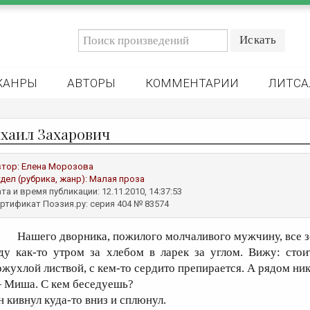
ЖАНРЫ
АВТОРЫ
КОММЕНТАРИИ
ЛИТСА
хаил Захарович
втор:
Елена Морозова
дел (рубрика, жанр):
Малая проза
та и время публикации: 12.11.2010, 14:37:53
ртификат Поэзия.ру: серия 404 № 83574
Нашего дворника, пожилого молчаливого мужчину, все 
ду как-то утром за хлебом в ларек за углом. Вижу: стои
ожухлой листвой, с кем-то сердито препирается. А рядом н
 Миша. С кем беседуешь?
н кивнул куда-то вниз и сплюнул.