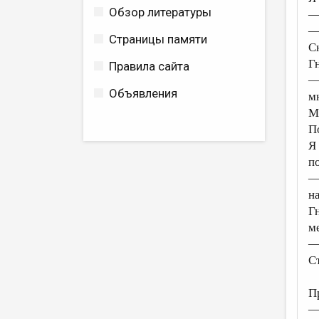
Обзор литературы
—
—
Страницы памяти
С
Гн
Правила сайта
—
Объявления
м
М
П
Я
п
—
н
Г
м
—
С
П
—