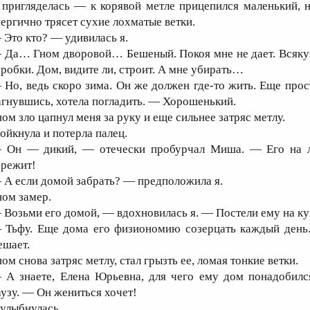
 пригляделась — к корявой метле прицепился маленький, н
нергично трясет сухие лохматые ветки.
 Это кто? — удивилась я.
 Да… Гном дворовой… Бешеный. Покоя мне не дает. Всякую 
оробки. Дом, видите ли, строит. А мне убирать…
 Но, ведь скоро зима. Он же должен где-то жить. Еще прос
агнувшись, хотела погладить. — Хорошенький.
ном зло цапнул меня за руку и еще сильнее затряс метлу.
 ойкнула и потерла палец.
 Он — дикий, — отечески пробурчал Миша. — Его на лас
орежит!
 А если домой забрать? — предположила я.
ном замер.
 Возьми его домой, — вдохновилась я. — Постели ему на к
 Тьфу. Еще дома его физиономию созерцать каждый день. 
ешает.
ом снова затряс метлу, стал грызть ее, ломая тонкие ветки.
 А знаете, Елена Юрьевна, для чего ему дом понадобилс
аузу. — Он жениться хочет!
 улыбнулась.