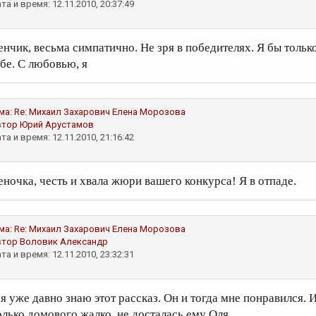
та и время: 12.11.2010, 20:37:49
енчик, весьма симпатично. Не зря в победителях. Я бы тольк
ебе. С любовью, я
ма:
Re: Михаил Захарович
Елена Морозова
втор
Юрий Арустамов
та и время: 12.11.2010, 21:16:42
еночка, честь и хвала жюри вашего конкурса! Я в отпаде.
ма:
Re: Михаил Захарович
Елена Морозова
втор
Воловик Александр
та и время: 12.11.2010, 23:32:31
 я уже давно знаю этот рассказ. Он и тогда мне понравился. 
олько домового жалко, не досталась ему Оля...