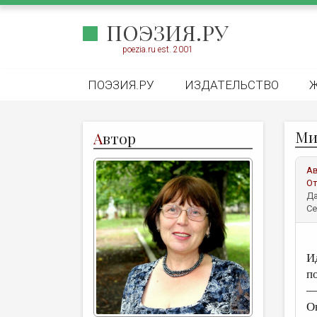
ПОЭЗИЯ.РУ
poezia.ru est. 2001
ПОЭЗИЯ.РУ
ИЗДАТЕЛЬСТВО
Ми
А
втор
А
От
Да
Се
И
п
—
О