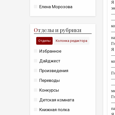
Я
Елена Морозова
э
—
—
к
О
тделы и рубрики
—
н
Отделы
Колонка редактора
Г
Я
Избранное
—
Дайджест
к
—
Произведения
Г
—
Переводы
—
Конкурсы
м
Гн
Детская комната
—
п
Книжная полка
Я