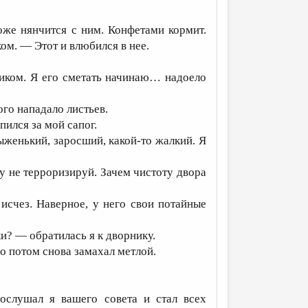
оже нянчится с ним. Конфетами кормит.
м. — Этот и влюбился в нее.
пиком. Я его сметать начинаю… надоело
ого нападало листьев.
пился за мой сапог.
женький, заросший, какой-то жалкий. Я
у не терроризируй. Зачем чистоту двора
исчез. Наверное, у него свои потайные
и? — обратилась я к дворнику.
о потом снова замахал метлой.
слушал я вашего совета и стал всех