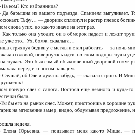
 На ком? Кто избранница?
 Да барышня из вашего подъезда. Спаниеля выгуливает. Т
юсюкает. Тьфу… — дворник сплюнул и растер плевок ботинко
ом снова утих, но как-то иначе на этот раз.
 Как только она уходит, он в обморок падает и лежит тру
не уже это... Ух, бомж, сквалыга…
иша стряхнул беднягу с метлы и стал работать — за ночь мн
окачав головой, повернулась идти, но гном подпрыгнул и уце
 нагнулась. Это был самый обыкновенный дворовой гном: ры
омахала перед его носом пальцем.
 Слушай, об Оле и думать забудь, — сказала строго. И Миш
арушаешь?
ном понуро слез с сапога. Постоял еще немного и куда-то 
естечки были.
Ты бы его на рынок снес. Может, пристроишь в хорошие рук
тарик на мгновение замер, видно, обдумывал предложение, н
рошла неделя.
 Елена Юрьевна, — подзывает меня как-то Миша, — по