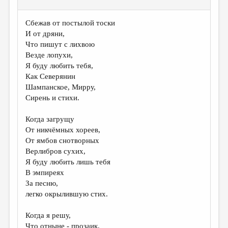
Сбежав от постылой тоски
И от дряни,
Что пишут с лихвою
Везде лопухи,
Я буду любить тебя,
Как Северянин
Шампанское, Мирру,
Сирень и стихи.
Когда загрущу
От никчёмных хореев,
От ямбов снотворных
Верлибров сухих,
Я буду любить лишь тебя
В эмпиреях
За песню,
легко окрылившую стих.
Когда я решу,
Что отныне - прозаик,