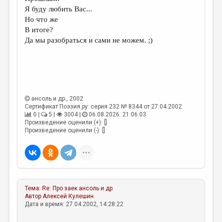
МАЛАЯ ПРОЗА
Я буду любить Вас...
Но что же
ЭССЕИСТИКА
В итоге?
ЛИТЕРАТУРОВЕДЕНИЕ
Да мы разобраться и сами не можем. ;)
КУЛЬТУРОВЕДЕНИЕ
ПУБЛИЦИСТИКА
РЕЦЕНЗИРОВАНИЕ
ансоль и др.
, 2002
ЦИКЛЫ ПУБЛИКАЦИЙ
Сертификат Поэзия.ру: серия 232 № 8344 от 27.04.2002
0 |
5 |
3004 |
06.08.2026. 21:06:03
Произведение оценили (+): []
ТРЕДИАКОВСКИЙ
Произведение оценили (-): []
МЕДИА
ВКОНТАКТЕ
Тема:
Re: Про заек
ансоль и др.
Автор
Алексей Кулешин
Дата и время: 27.04.2002, 14:28:22