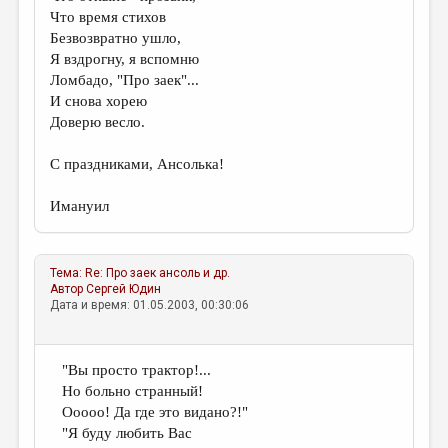
Что время стихов
Безвозвратно ушло,
Я вздрогну, я вспомню
Ломбадо, "Про заек"...
И снова хорею
Доверю весло.
С праздниками, Ансолька!
Имануил
Тема:
Re: Про заек
ансоль и др.
Автор
Сергей Юдин
Дата и время: 01.05.2003, 00:30:06
"Вы просто трактор!...
Но больно странный!
Ооооо! Да где это видано?!"
"Я буду любить Ваc