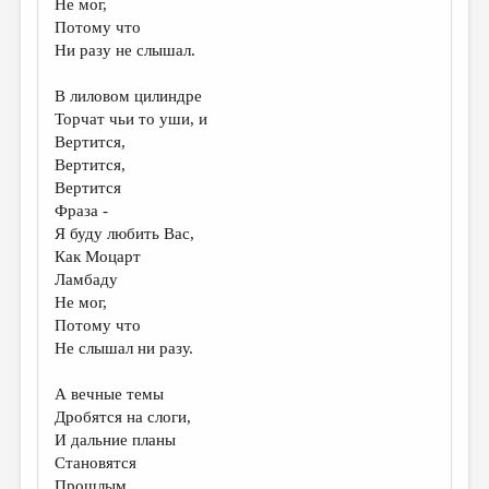
Не мог,
Потому что
ДАЙДЖЕСТ
Ни разу не слышал.
ПРОИЗВЕДЕНИЯ
В лиловом цилиндре
ПЕРЕВОДЫ
Торчат чьи то уши, и
Вертится,
КОНКУРСЫ
Вертится,
ДЕТСКАЯ КОМНАТА
Вертится
Фраза -
КНИЖНАЯ ПОЛКА
Я буду любить Вас,
Как Моцарт
ОБЗОР ЛИТЕРАТУРЫ
Ламбаду
СТРАНИЦЫ ПАМЯТИ
Не мог,
Потому что
ОБЪЯВЛЕНИЯ
Не слышал ни разу.
КОЛОНКА РЕДАКТОРА
А вечные темы
Дробятся на слоги,
РЕДКОЛЛЕГИЯ
И дальние планы
ОТ РЕДАКЦИИ
Становятся
Прошлым.