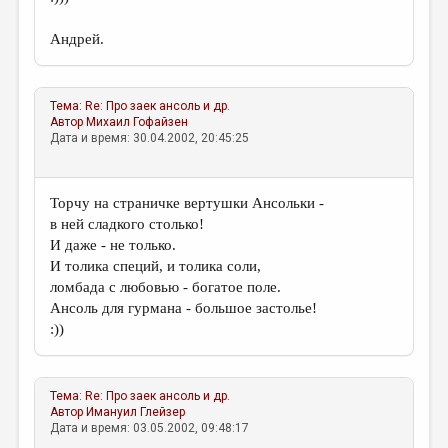
Андрей.
Тема:
Re: Про заек
ансоль и др.
Автор
Михаил Гофайзен
Дата и время: 30.04.2002, 20:45:25
Торчу на страничке вертушки Ансольки -
в ней сладкого столько!
И даже - не только.
И толика специй, и толика соли,
ломбада с любовью - богатое поле.
Ансоль для гурмана - большое застолье!
:))
Тема:
Re: Про заек
ансоль и др.
Автор
Имануил Глейзер
Дата и время: 03.05.2002, 09:48:17