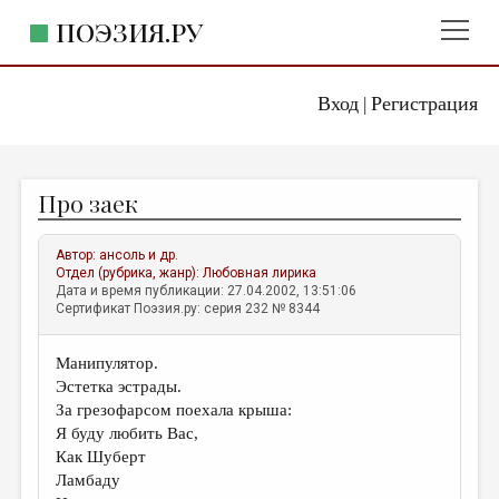
ПОЭЗИЯ.РУ
Вход
Регистрация
ГЛАВНОЕ МЕНЮ
|
ПОЭЗИЯ.РУ
ИЗДАТЕЛЬСТВО
Про заек
ЖАНРЫ
АВТОРЫ
Автор:
ансоль и др.
Отдел (рубрика, жанр):
Любовная лирика
КОММЕНТАРИИ
Дата и время публикации: 27.04.2002, 13:51:06
Сертификат Поэзия.ру: серия 232 № 8344
ЛИТСАЛОН
Манипулятор.
НОВОСТИ
Эстетка эстрады.
ПРАВИЛА САЙТА
За грезофарсом поехала крыша:
Я буду любить Вас,
Как Шуберт
ОТДЕЛЫ И РУБРИКИ
Ламбаду
ИЗБРАННОЕ