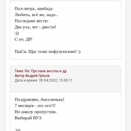
Пол-литра, ламбада
Любить, всё же, надо..
Последние вести:
Два уха, лет - двести!
:))
С оч. ДР!
ПыСи. Щас тоже пофулуюганю! :)
Тема:
Re: Про заек
ансоль и др.
Автор
Андрей Грязов
Дата и время: 28.04.2002, 15:00:11
Поздравляю, Ансоленька!
7 месяцев - это ого!!!
Но школу пропустим.
Выбирай ВУЗ.
:)))