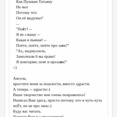
Как Пушкин Татьяну
Не мог
Потому что
Он её выдумал"
...
"По
ё
т? --
Я не слышу --
Какая я пьяная! --
Поёте, поёте, поёте про за
е
к?"
"Ах, мадмуазель,
Замолчали б вы право!
Я повторяю: по
э
т и проза
и
к!"
:-)
Ансоль,
простите меня за пошлости, вместо здрасти.
А теперь -- здрасти:-)
Ваше творчество мне очень понравилось!
Написал Вам здесь, просто потому, что я чуть-чуть
поЁт, но не про заек:-)
Буду вас читать.
Успехов Вам и с праздником!