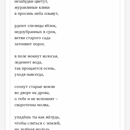
незабудки цветут,
журавлиные клики
ДАЙДЖЕСТ
в просинь неба плывут,
ПРОИЗВЕДЕНИЯ
рдеют спелицы яблок,
ПЕРЕВОДЫ
недоубранных в срок,
ветви старого сада
КОНКУРСЫ
затеняют порог,
ДЕТСКАЯ КОМНАТА
в поле мокнут колосья,
КНИЖНАЯ ПОЛКА
леденеет вода,
так прощается осень,
ОБЗОР ЛИТЕРАТУРЫ
уходя навсегда,
СТРАНИЦЫ ПАМЯТИ
сохнут старые комли
ОБЪЯВЛЕНИЯ
во дворе на дрова,
о тебе и не вспомнят –
КОЛОНКА РЕДАКТОРА
скоротечна молва,
РЕДКОЛЛЕГИЯ
упадёшь ты как жёлудь,
ОТ РЕДАКЦИИ
чтобы слиться с землей,
но зелёная молодь