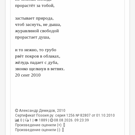
МАЛАЯ ПРОЗА
прорастёт за тобой,
ЭССЕИСТИКА
застывает природа,
ЛИТЕРАТУРОВЕДЕНИЕ
чтоб заснуть, не дыша,
журавлиной свободой
КУЛЬТУРОВЕДЕНИЕ
прорастает душа,
ПУБЛИЦИСТИКА
и то нежно, то грубо
РЕЦЕНЗИРОВАНИЕ
рвёт покров в облаках,
жёлудь падает с дуба,
ЦИКЛЫ ПУБЛИКАЦИЙ
звонко щелкнув в ветвях.
20 сент 2010
ТРЕДИАКОВСКИЙ
МЕДИА
ВКОНТАКТЕ
Александр Демидов
, 2010
Сертификат Поэзия.ру: серия 1256 № 82807 от 01.10.2010
0 |
1 |
1889 |
08.08.2026. 09:23:39
Произведение оценили (+): []
Произведение оценили (-): []