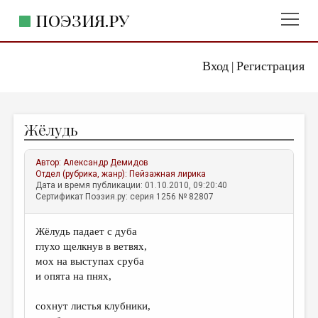
ПОЭЗИЯ.РУ
Вход
Регистрация
ГЛАВНОЕ МЕНЮ
|
ПОЭЗИЯ.РУ
ИЗДАТЕЛЬСТВО
Жёлудь
ЖАНРЫ
АВТОРЫ
Автор:
Александр Демидов
Отдел (рубрика, жанр):
Пейзажная лирика
КОММЕНТАРИИ
Дата и время публикации: 01.10.2010, 09:20:40
Сертификат Поэзия.ру: серия 1256 № 82807
ЛИТСАЛОН
Жёлудь падает с дуба
НОВОСТИ
глухо щелкнув в ветвях,
ПРАВИЛА САЙТА
мох на выступах сруба
и опята на пнях,
ОТДЕЛЫ И РУБРИКИ
сохнут листья клубники,
ИЗБРАННОЕ