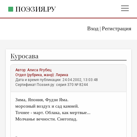
ПОЭЗИЯ.РУ
Вход
Регистрация
ГЛАВНОЕ МЕНЮ
|
ПОЭЗИЯ.РУ
ИЗДАТЕЛЬСТВО
Куросава
ЖАНРЫ
АВТОРЫ
Автор:
Алиса Ягубец
Отдел (рубрика, жанр):
Лирика
КОММЕНТАРИИ
Дата и время публикации: 24.04.2002, 13:03:48
Сертификат Поэзия.ру: серия 370 № 8244
ЛИТСАЛОН
Зима, Япония, Фудзи Яма.
НОВОСТИ
морозный воздух и сад камней.
ПРАВИЛА САЙТА
Точнее - март. Облака, как мертвые...
Молчанье вечности. Снегопад.
ОТДЕЛЫ И РУБРИКИ
ИЗБРАННОЕ