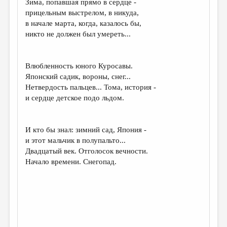
Зима, попавшая прямо в сердце -
прицельным выстрелом, в никуда,
ДАЙДЖЕСТ
в начале марта, когда, казалось бы,
ПРОИЗВЕДЕНИЯ
никто не должен был умереть...
ПЕРЕВОДЫ
Влюбленность юного Куросавы.
КОНКУРСЫ
Японский садик, вороны, снег...
ДЕТСКАЯ КОМНАТА
Нетвердость пальцев... Тома, история -
и сердце детское подо льдом.
КНИЖНАЯ ПОЛКА
ОБЗОР ЛИТЕРАТУРЫ
И кто бы знал: зимний сад, Япония -
СТРАНИЦЫ ПАМЯТИ
и этот мальчик в полупальто...
Двадцатый век. Отголосок вечности.
ОБЪЯВЛЕНИЯ
Начало времени. Снегопад.
КОЛОНКА РЕДАКТОРА
РЕДКОЛЛЕГИЯ
ОТ РЕДАКЦИИ