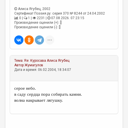
МАЛАЯ ПРОЗА
Алиса Ягубец
, 2002
ЭССЕИСТИКА
Сертификат Поэзия.ру: серия 370 № 8244 от 24.04.2002
0 |
1 |
2231 |
07.08.2026. 07:23:15
ЛИТЕРАТУРОВЕДЕНИЕ
Произведение оценили (+): []
Произведение оценили (-): []
КУЛЬТУРОВЕДЕНИЕ
ПУБЛИЦИСТИКА
РЕЦЕНЗИРОВАНИЕ
Тема:
Re: Куросава
Алиса Ягубец
ЦИКЛЫ ПУБЛИКАЦИЙ
Автор
Жумагулов
Дата и время: 06.02.2004, 18:34:07
ТРЕДИАКОВСКИЙ
МЕДИА
серое небо.
ВКОНТАКТЕ
в саду сердца пора собирать камни.
волна накрывает лягушку.