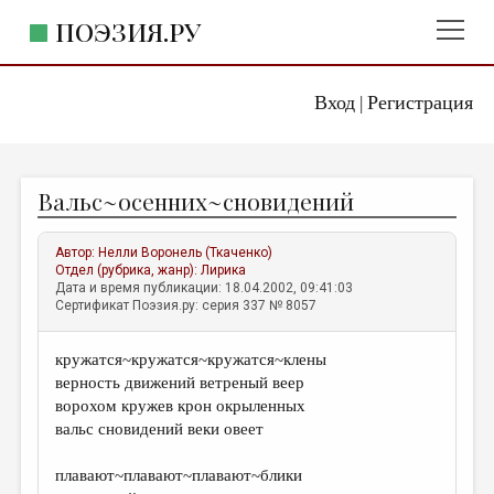
ПОЭЗИЯ.РУ
Вход
Регистрация
ГЛАВНОЕ МЕНЮ
|
ПОЭЗИЯ.РУ
ИЗДАТЕЛЬСТВО
Вальс~осенних~сновидений
ЖАНРЫ
АВТОРЫ
Автор:
Нелли Воронель (Ткаченко)
Отдел (рубрика, жанр):
Лирика
КОММЕНТАРИИ
Дата и время публикации: 18.04.2002, 09:41:03
Сертификат Поэзия.ру: серия 337 № 8057
ЛИТСАЛОН
кружатся~кружатся~кружатся~клены
НОВОСТИ
верность движений ветреный веер
ПРАВИЛА САЙТА
ворохом кружев крон окрыленных
вальс сновидений веки овеет
ОТДЕЛЫ И РУБРИКИ
плавают~плавают~плавают~блики
ИЗБРАННОЕ