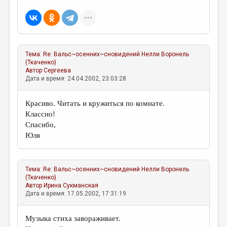
МАЛАЯ ПРОЗА
ЭССЕИСТИКА
ЛИТЕРАТУРОВЕДЕНИЕ
Тема:
Re: Вальс~осенних~сновидений
Нелли Воронель
КУЛЬТУРОВЕДЕНИЕ
(Ткаченко)
Автор
Сергеева
ПУБЛИЦИСТИКА
Дата и время: 24.04.2002, 23:03:28
РЕЦЕНЗИРОВАНИЕ
Красиво. Читать и кружиться по комнате.
ЦИКЛЫ ПУБЛИКАЦИЙ
Классно!
Спасибо,
ТРЕДИАКОВСКИЙ
Юля
МЕДИА
ВКОНТАКТЕ
Тема:
Re: Вальс~осенних~сновидений
Нелли Воронель
(Ткаченко)
Автор
Ирина Сукманская
Дата и время: 17.05.2002, 17:31:19
Музыка стиха завораживает.