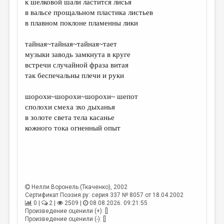
к шелковой шали ластится лисья
в вальсе прощальном пластика листьев
ДАЙДЖЕСТ
в плавном поклоне пламенны лики
ПРОИЗВЕДЕНИЯ
тайная~тайная~тайная~тает
ПЕРЕВОДЫ
музыки заводь замкнута в круге
встречи случайной фраза витая
КОНКУРСЫ
так беспечальны плечи и руки
ДЕТСКАЯ КОМНАТА
шорохи~шорохи~шорохи~ шепот
КНИЖНАЯ ПОЛКА
сполохи смеха эхо дыханья
в золоте света тела касанье
ОБЗОР ЛИТЕРАТУРЫ
кожного тока огненный опыт
СТРАНИЦЫ ПАМЯТИ
ОБЪЯВЛЕНИЯ
КОЛОНКА РЕДАКТОРА
Нелли Воронель (Ткаченко)
, 2002
РЕДКОЛЛЕГИЯ
Сертификат Поэзия.ру: серия 337 № 8057 от 18.04.2002
0 |
2 |
2509 |
08.08.2026. 09:21:55
ОТ РЕДАКЦИИ
Произведение оценили (+): []
Произведение оценили (-): []