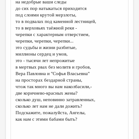
на недобрые ваши следы
до сих пор натыкаться приходится
ДАЙДЖЕСТ
под слоями крутой мерзлоты,
ПРОИЗВЕДЕНИЯ
то в подвалах под каменной лестницей,
то в верховьях таёжной реки -
ПЕРЕВОДЫ
черепки с характерным отверстием,
черепки, черепки, черепки...
КОНКУРСЫ
это судьбы и жизни разбитые,
ДЕТСКАЯ КОМНАТА
миллионы сердец и умов,
это - тысячи лет непрожитые
КНИЖНАЯ ПОЛКА
в мертвых рвах без молитв и гробов,
Вера Павловна и "Софья Власьевна"
ОБЗОР ЛИТЕРАТУРЫ
на просторах бездарной страны,
СТРАНИЦЫ ПАМЯТИ
чтож так много вы нам наколбасили,-
две коричнево-красных жены?
ОБЪЯВЛЕНИЯ
сколько душ, неповинно затравленных,
сколько лет нам не дали дожить?
КОЛОНКА РЕДАКТОРА
Подскажите, пожалуйста, Ангелы,
РЕДКОЛЛЕГИЯ
как нам с этими бабами быть?
ОТ РЕДАКЦИИ