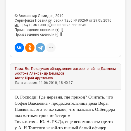
МАЛАЯ ПРОЗА
ЭССЕИСТИКА
Александр Демидов
, 2010
Сертификат Поэзия.ру: серия 1256 № 80269 от 29.05.2010
ЛИТЕРАТУРОВЕДЕНИЕ
0 |
1 |
1908 |
08.08.2026. 22:15:45
Произведение оценили (+): []
КУЛЬТУРОВЕДЕНИЕ
Произведение оценили (-): []
ПУБЛИЦИСТИКА
РЕЦЕНЗИРОВАНИЕ
ЦИКЛЫ ПУБЛИКАЦИЙ
Тема:
Re: По случаю обнаружения захоронений на Дальнем
ТРЕДИАКОВСКИЙ
Востоке
Александр Демидов
Автор
Юрий Арустамов
Дата и время: 11.06.2010, 18:40:17
МЕДИА
ВКОНТАКТЕ
О, Господи! Где деревня, где приход? Считать, что
Софья Власьевна - продолжательница дела Веры
Павловны, это то же самое, что называть О.Бендера
шахматным гроссмейстером.
Точь-в-точь. Ю. А. PS.Да, еще вспомнилось: где-то
у А. Н.Толстого какой-то пьяный белый офицер