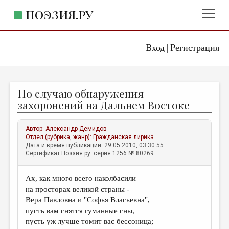
ПОЭЗИЯ.РУ
Вход
Регистрация
ГЛАВНОЕ МЕНЮ
|
ПОЭЗИЯ.РУ
ИЗДАТЕЛЬСТВО
По случаю обнаружения
ЖАНРЫ
захоронений на Дальнем Востоке
АВТОРЫ
Автор:
Александр Демидов
КОММЕНТАРИИ
Отдел (рубрика, жанр):
Гражданская лирика
Дата и время публикации: 29.05.2010, 03:30:55
ЛИТСАЛОН
Сертификат Поэзия.ру: серия 1256 № 80269
НОВОСТИ
Ах, как много всего наколбасили
ПРАВИЛА САЙТА
на просторах великой страны -
Вера Павловна и "Софья Власьевна",
ОТДЕЛЫ И РУБРИКИ
пусть вам снятся гуманные сны,
пусть уж лучше томит вас бессоница;
ИЗБРАННОЕ