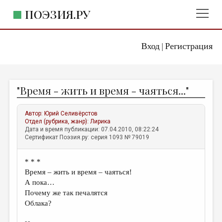
ПОЭЗИЯ.РУ
Вход
Регистрация
ГЛАВНОЕ МЕНЮ
|
ПОЭЗИЯ.РУ
ИЗДАТЕЛЬСТВО
"Время - жить и время - чаяться..."
ЖАНРЫ
АВТОРЫ
Автор:
Юрий Селивёрстов
Отдел (рубрика, жанр):
Лирика
КОММЕНТАРИИ
Дата и время публикации: 07.04.2010, 08:22:24
Сертификат Поэзия.ру: серия 1093 № 79019
ЛИТСАЛОН
* * *
НОВОСТИ
Время – жить и время – чаяться!
ПРАВИЛА САЙТА
А пока…
Почему же так печалятся
Облака?
ОТДЕЛЫ И РУБРИКИ
ИЗБРАННОЕ