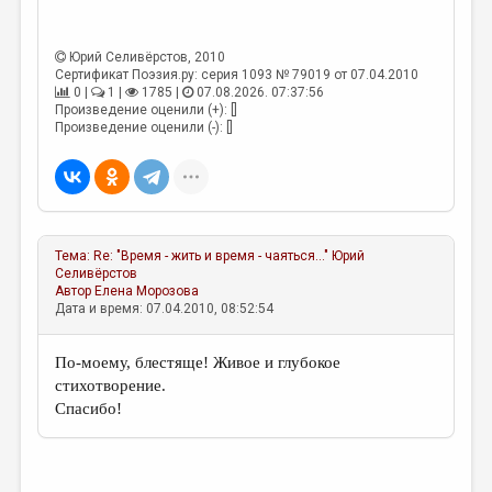
МАЛАЯ ПРОЗА
ЭССЕИСТИКА
Юрий Селивёрстов
, 2010
Сертификат Поэзия.ру: серия 1093 № 79019 от 07.04.2010
ЛИТЕРАТУРОВЕДЕНИЕ
0 |
1 |
1785 |
07.08.2026. 07:37:56
Произведение оценили (+): []
КУЛЬТУРОВЕДЕНИЕ
Произведение оценили (-): []
ПУБЛИЦИСТИКА
РЕЦЕНЗИРОВАНИЕ
ЦИКЛЫ ПУБЛИКАЦИЙ
Тема:
Re: "Время - жить и время - чаяться..."
Юрий
ТРЕДИАКОВСКИЙ
Селивёрстов
Автор
Елена Морозова
Дата и время: 07.04.2010, 08:52:54
МЕДИА
ВКОНТАКТЕ
По-моему, блестяще! Живое и глубокое
стихотворение.
Спасибо!