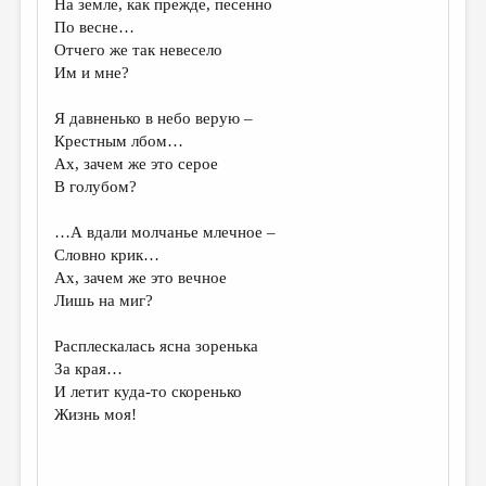
На земле, как прежде, песенно
По весне…
ДАЙДЖЕСТ
Отчего же так невесело
ПРОИЗВЕДЕНИЯ
Им и мне?
ПЕРЕВОДЫ
Я давненько в небо верую –
Крестным лбом…
КОНКУРСЫ
Ах, зачем же это серое
ДЕТСКАЯ КОМНАТА
В голубом?
КНИЖНАЯ ПОЛКА
…А вдали молчанье млечное –
Словно крик…
ОБЗОР ЛИТЕРАТУРЫ
Ах, зачем же это вечное
СТРАНИЦЫ ПАМЯТИ
Лишь на миг?
ОБЪЯВЛЕНИЯ
Расплескалась ясна зоренька
За края…
КОЛОНКА РЕДАКТОРА
И летит куда-то скоренько
Жизнь моя!
РЕДКОЛЛЕГИЯ
ОТ РЕДАКЦИИ