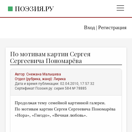
ПОЭЗИЯ.РУ
Вход
Регистрация
ГЛАВНОЕ МЕНЮ
|
ПОЭЗИЯ.РУ
ИЗДАТЕЛЬСТВО
По мотивам картин Сергея
ЖАНРЫ
Сергеевича Пономарёва
АВТОРЫ
Автор:
Снежана Малышева
КОММЕНТАРИИ
Отдел (рубрика, жанр):
Лирика
Дата и время публикации: 02.04.2010, 17:57:32
ЛИТСАЛОН
Сертификат Поэзия.ру: серия 584 № 78885
НОВОСТИ
Продолжая тему семейной картинной галереи.
ПРАВИЛА САЙТА
По мотивам картин Сергея Сергеевича Пономарёва
«Нора», «Гнездо», «Вечная любовь».
ОТДЕЛЫ И РУБРИКИ
ИЗБРАННОЕ