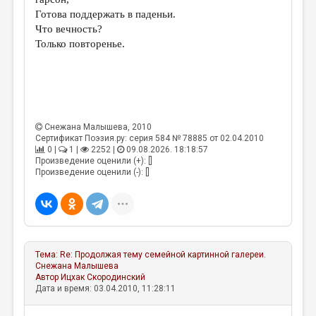
МАЛАЯ ПРОЗА
Готова поддержать в паденьи.
ЭССЕИСТИКА
Что вечность?
Только повторенье.
ЛИТЕРАТУРОВЕДЕНИЕ
КУЛЬТУРОВЕДЕНИЕ
ПУБЛИЦИСТИКА
РЕЦЕНЗИРОВАНИЕ
Снежана Малышева
, 2010
Сертификат Поэзия.ру: серия 584 № 78885 от 02.04.2010
0 |
1 |
2252 |
09.08.2026. 18:18:57
ЦИКЛЫ ПУБЛИКАЦИЙ
Произведение оценили (+): []
Произведение оценили (-): []
ТРЕДИАКОВСКИЙ
МЕДИА
ВКОНТАКТЕ
Тема:
Re: Продолжая тему семейной картинной галереи.
Снежана Малышева
Автор
Ицхак Скородинский
Дата и время: 03.04.2010, 11:28:11