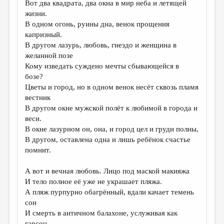
Вот два квадрата, два окна в мир неба и летящей
жизни.
ДАЙДЖЕСТ
В одном огонь, руины дна, венок прощения
ПРОИЗВЕДЕНИЯ
капризный.
В другом лазурь, любовь, гнездо и женщина в
ПЕРЕВОДЫ
желанной позе
Кому изведать суждено мечты сбывающейся в
КОНКУРСЫ
бозе?
ДЕТСКАЯ КОМНАТА
Цветы и город, но в одном венок несёт сквозь пламя
вестник
КНИЖНАЯ ПОЛКА
В другом окне мужской полёт к любимой в города и
веси.
ОБЗОР ЛИТЕРАТУРЫ
В окне лазурном он, она, и город цел и груди полны,
СТРАНИЦЫ ПАМЯТИ
В другом, оставлена одна и лишь ребёнок счастье
помнит.
ОБЪЯВЛЕНИЯ
А вот и вечная любовь. Лицо под маской макияжа
КОЛОНКА РЕДАКТОРА
И тело полное её уже не украшает пляжа.
РЕДКОЛЛЕГИЯ
А пляж пурпурно обагрённый, вдали качает темень
сон
ОТ РЕДАКЦИИ
И смерть в античном балахоне, услуживая как
гарсон,