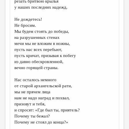
резать бритвою крылья
у наших последних надежд,
ДАЙДЖЕСТ
ПРОИЗВЕДЕНИЯ
Не дождетесь!
Не бросим.
ПЕРЕВОДЫ
Мы будем стоять до победы,
на разрушенных стенах
КОНКУРСЫ
мечи мы не вложим в ножны,
ДЕТСКАЯ КОМНАТА
пусть нас всех перебьют,
пусть кричат, призывая к побегу
КНИЖНАЯ ПОЛКА
из давно обескровленной,
вечно горящей страны.
ОБЗОР ЛИТЕРАТУРЫ
СТРАНИЦЫ ПАМЯТИ
Нас осталось немного
от старой архангельской рати,
ОБЪЯВЛЕНИЯ
мы не прячем лица
нам не надо наград и похвал,
КОЛОНКА РЕДАКТОРА
призовут и тебя,
и спросят: «Где был ты, приятель?
РЕДКОЛЛЕГИЯ
Почему ты бежал?
ОТ РЕДАКЦИИ
Почему не стоял до конца?»