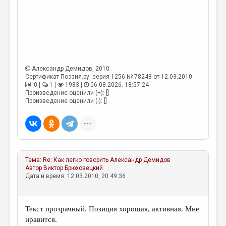
МАЛАЯ ПРОЗА
ЭССЕИСТИКА
ЛИТЕРАТУРОВЕДЕНИЕ
КУЛЬТУРОВЕДЕНИЕ
Александр Демидов
, 2010
ПУБЛИЦИСТИКА
Сертификат Поэзия.ру: серия 1256 № 78248 от 12.03.2010
0 |
1 |
1983 |
06.08.2026. 18:57:24
РЕЦЕНЗИРОВАНИЕ
Произведение оценили (+): []
Произведение оценили (-): []
ЦИКЛЫ ПУБЛИКАЦИЙ
ТРЕДИАКОВСКИЙ
МЕДИА
Тема:
Re: Как легко говорить
Александр Демидов
ВКОНТАКТЕ
Автор
Виктор Брюховецкий
Дата и время: 12.03.2010, 20:49:36
Текст прозрачный. Позиция хорошая, активная. Мне
нравится.