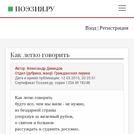
ПОЭЗИЯ.РУ
Вход
Регистрация
ГЛАВНОЕ МЕНЮ
|
ПОЭЗИЯ.РУ
ИЗДАТЕЛЬСТВО
Как легко говорить
ЖАНРЫ
АВТОРЫ
Автор:
Александр Демидов
Отдел (рубрика, жанр):
Гражданская лирика
КОММЕНТАРИИ
Дата и время публикации: 12.03.2010, 20:25:51
Сертификат Поэзия.ру: серия 1256 № 78248
ЛИТСАЛОН
Как легко говорить
НОВОСТИ
будто все, чем мы жили - не нужно,
ПРАВИЛА САЙТА
из бездарной страны
упорхнув за железный рубеж,
о святом и больном
ОТДЕЛЫ И РУБРИКИ
рассуждать и судачить досужно,
ИЗБРАННОЕ