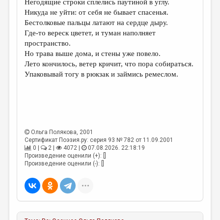
Негодящие строки сплелись паутиной в углу.
Никуда не уйти: от себя не бывает спасенья.
ДАЙДЖЕСТ
Бестолковые пальцы латают на сердце дыру.
ПРОИЗВЕДЕНИЯ
Где-то вереск цветет, и туман наполняет
пространство.
ПЕРЕВОДЫ
Но трава выше дома, и стены уже повело.
Лето кончилось, ветер кричит, что пора собираться.
КОНКУРСЫ
Упаковывай тогу в рюкзак и займись ремеслом.
ДЕТСКАЯ КОМНАТА
КНИЖНАЯ ПОЛКА
ОБЗОР ЛИТЕРАТУРЫ
Ольга Полякова
, 2001
СТРАНИЦЫ ПАМЯТИ
Сертификат Поэзия.ру: серия 93 № 782 от 11.09.2001
0 |
2 |
4072 |
07.08.2026. 22:18:19
ОБЪЯВЛЕНИЯ
Произведение оценили (+): []
Произведение оценили (-): []
КОЛОНКА РЕДАКТОРА
РЕДКОЛЛЕГИЯ
ОТ РЕДАКЦИИ