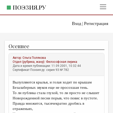
ПОЭЗИЯ.РУ
Вход
Регистрация
ГЛАВНОЕ МЕНЮ
|
ПОЭЗИЯ.РУ
ИЗДАТЕЛЬСТВО
Осеннее
ЖАНРЫ
АВТОРЫ
Автор:
Ольга Полякова
Отдел (рубрика, жанр):
Философская лирика
КОММЕНТАРИИ
Дата и время публикации: 11.09.2001, 10:32:44
Сертификат Поэзия.ру: серия 93 № 782
ЛИТСАЛОН
Вылупляются крылья, и голая ходит по крышам
НОВОСТИ
Безалаберных звуков еще не просохшая тень.
ПРАВИЛА САЙТА
То ли публика стала глухой, то ли просто не слышит
Новорожденной песни порыв, что повис в пустоте.
Правда множится, тысячекратно дробясь в
ОТДЕЛЫ И РУБРИКИ
отраженьях,
ИЗБРАННОЕ