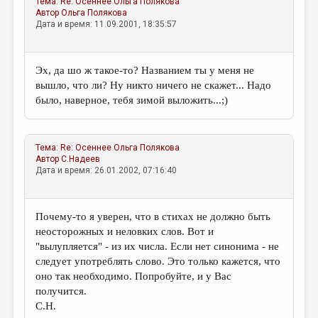
Тема:
Re: Осеннее
Ольга Полякова
МАЛАЯ ПРОЗА
Автор
Ольга Полякова
Дата и время: 11.09.2001, 18:35:57
ЭССЕИСТИКА
ЛИТЕРАТУРОВЕДЕНИЕ
Эх, да шо ж такое-то? Названием ты у меня не
КУЛЬТУРОВЕДЕНИЕ
вышло, что ли? Ну никто ничего не скажет... Надо
было, наверное, тебя зимой выложить...;)
ПУБЛИЦИСТИКА
РЕЦЕНЗИРОВАНИЕ
Тема:
Re: Осеннее
Ольга Полякова
ЦИКЛЫ ПУБЛИКАЦИЙ
Автор
С.Надеев
Дата и время: 26.01.2002, 07:16:40
ТРЕДИАКОВСКИЙ
МЕДИА
Почему-то я уверен, что в стихах не должно быть
ВКОНТАКТЕ
неосторожных и неловких слов. Вот и
"вылупляется" - из их числа. Если нет синонима - не
следует употреблять слово. Это только кажется, что
оно так необходимо. Попробуйте, и у Вас
получится.
С.Н.