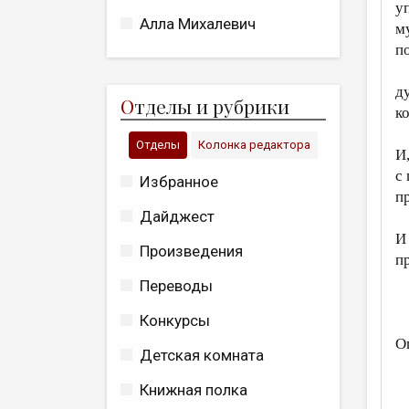
у
Алла Михалевич
м
п
д
О
тделы и рубрики
к
Отделы
Колонка редактора
И
с
Избранное
п
Дайджест
И
Произведения
п
Переводы
Конкурсы
О
Детская комната
Книжная полка