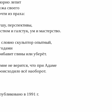
порно лепит
ужа своего
очти из праха:
ушу, перспективы,
остюм и галстук, ум и мастерство.
, словно скульптор опытный,
 годами
рибавит глины или уберёт.
 мне не верится, что при Адаме
роисходило всё наоборот.
публиковано в 1991 г.