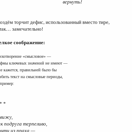
вернуть!
воздём торчит дефис, использованный вместо тире,
 так… замечательно!
елкое соображение:
ихотворение «смысловое» —
фмы ключевых значений не имеют —
е кажется, правильней было бы
збить текст на смысловые периоды,
пример:
* *
 вижу,
ак подруга терпеливо,
очти из праха —