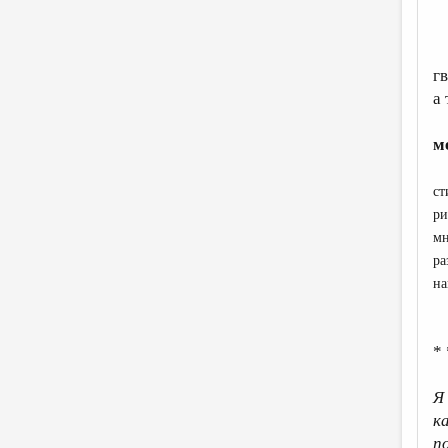
г
а
м
ст
ри
мн
ра
на
* 
Я
к
п