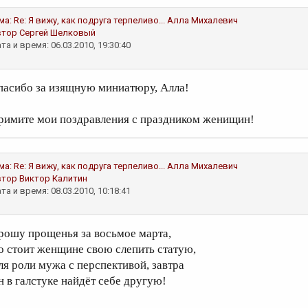
ма:
Re: Я вижу, как подруга терпеливо...
Алла Михалевич
втор
Сергей Шелковый
та и время: 06.03.2010, 19:30:40
пасибо за изящную миниатюру, Алла!
римите мои поздравления с праздником женищин!
ма:
Re: Я вижу, как подруга терпеливо...
Алла Михалевич
втор
Виктор Калитин
та и время: 08.03.2010, 10:18:41
рошу прощенья за восьмое марта,
о стоит женщине свою слепить статую,
ля роли мужа с перспективой, завтра
н в галстуке найдёт себе другую!