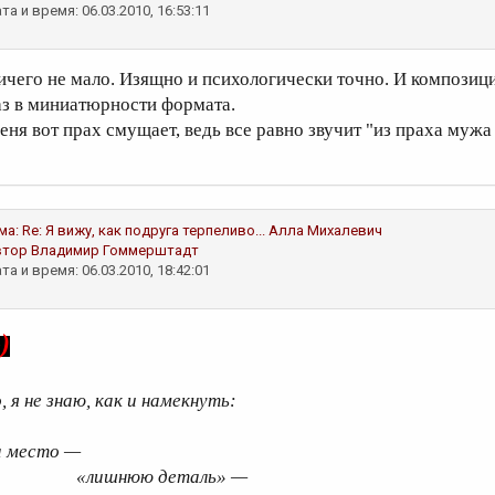
та и время: 06.03.2010, 16:53:11
ичего не мало. Изящно и психологически точно. И композиц
аз в миниатюрности формата.
еня вот прах смущает, ведь все равно звучит "из праха мужа 
ма:
Re: Я вижу, как подруга терпеливо...
Алла Михалевич
втор
Владимир Гоммерштадт
та и время: 06.03.2010, 18:42:01
-
)
, я не знаю, как и намекнуть:
а место —
лишнюю деталь» —