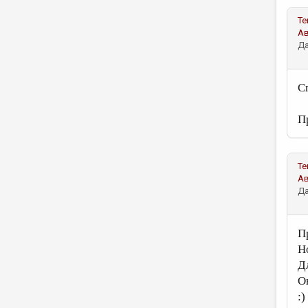
Те
А
Да
C
П
Те
А
Да
П
Н
Д
О
:)