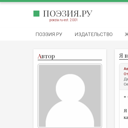
ПОЭЗИЯ.РУ
poezia.ru est. 2001
ПОЭЗИЯ.РУ
ИЗДАТЕЛЬСТВО
Я в
А
втор
А
От
Да
Се
* 
Я
к