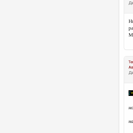
Да
Н
р
М
Те
А
Да
:
но
н
«