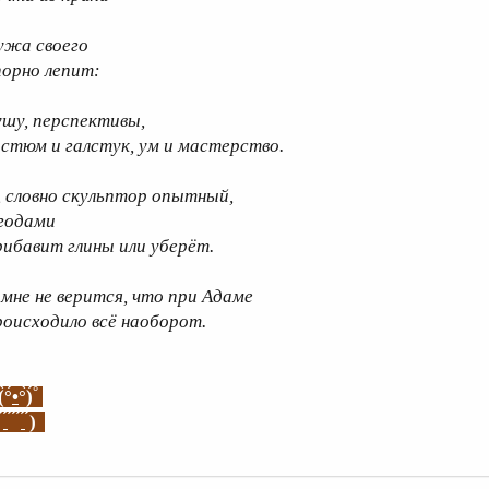
ужа своего
порно лепит:
ушу, перспективы,
остюм и галстук, ум и мастерство.
, словно скульптор опытный,
 годами
рибавит глины или уберёт.
 мне не верится, что при Адаме
роисходило всё наоборот.
°
(
°
•
°
)
(
)