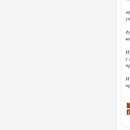
м
у
д
к
И
с
п
И
п
°