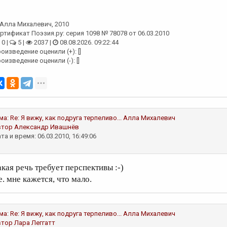
Алла Михалевич
, 2010
ртификат Поэзия.ру: серия 1098 № 78078 от 06.03.2010
0 |
5 |
2037 |
08.08.2026. 09:22:44
оизведение оценили (+): []
оизведение оценили (-): []
ма:
Re: Я вижу, как подруга терпеливо...
Алла Михалевич
втор
Александр Ивашнёв
та и время: 06.03.2010, 16:49:06
акая речь требует перспективы :-)
е. мне кажется, что мало.
ма:
Re: Я вижу, как подруга терпеливо...
Алла Михалевич
втор
Лара Леггатт