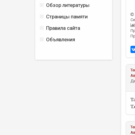
Обзор литературы
Страницы памяти
Се
Правила сайта
Пр
Пр
Объявления
Те
А
Да
Т
Т.
Те
А