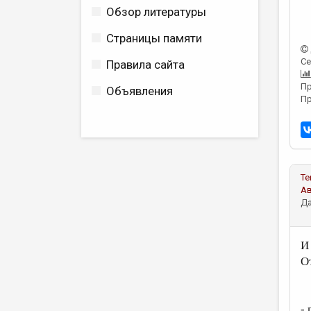
Обзор литературы
Страницы памяти
Се
Правила сайта
Пр
Объявления
Пр
Те
А
Да
И
О
-