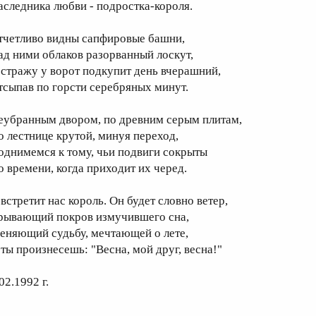
аследника любви - подростка-короля.
тчетливо видны сапфировые башни,
ад ними облаков разорванный лоскут,
 стражу у ворот подкупит день вчерашний,
тсыпав по горсти серебряных минут.
еубранным двором, по древним серым плитам,
о лестнице крутой, минуя переход,
однимемся к тому, чьи подвиги сокрыты
о времени, когда приходит их черед.
 встретит нас король. Он будет словно ветер,
рывающий покров измучившего сна,
еняющий судьбу, мечтающей о лете,
 ты произнесешь: "Весна, мой друг, весна!"
02.1992 г.