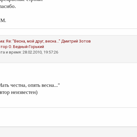
пасибо.
.М.
ма:
Re: "Весна, мой друг, весна..."
Дмитрий Зотов
втор
О. Бедный-Горький
та и время: 28.02.2010, 19:57:26
ать честна, опять весна..."
автор неизвестен)