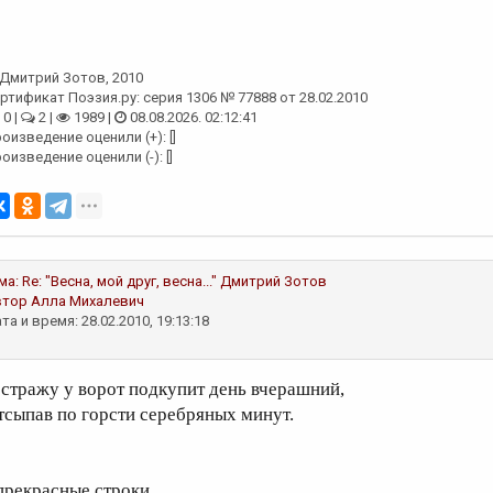
Дмитрий Зотов
, 2010
ртификат Поэзия.ру: серия 1306 № 77888 от 28.02.2010
0 |
2 |
1989 |
08.08.2026. 02:12:41
оизведение оценили (+): []
оизведение оценили (-): []
ма:
Re: "Весна, мой друг, весна..."
Дмитрий Зотов
втор
Алла Михалевич
та и время: 28.02.2010, 19:13:18
 стражу у ворот подкупит день вчерашний,
тсыпав по горсти серебряных минут.
 прекрасные строки.