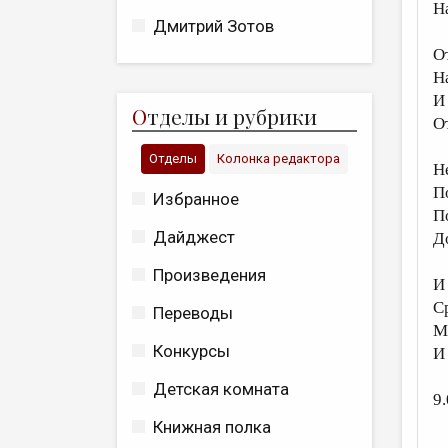
Н
Дмитрий Зотов
О
Н
И
О
тделы и рубрики
О
Отделы
Колонка редактора
Н
П
Избранное
П
Дайджест
Д
Произведения
И
С
Переводы
М
Конкурсы
И
Детская комната
9.
Книжная полка