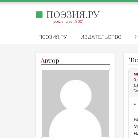
ПОЭЗИЯ.РУ
poezia.ru est. 2001
ПОЭЗИЯ.РУ
ИЗДАТЕЛЬСТВО
"Ве
А
втор
А
От
Да
Се
* 
В
М
Н