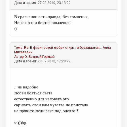
МАЛАЯ ПРОЗА
Дата и время: 27.02.2010, 23:13:00
ЭССЕИСТИКА
В сравнении есть правда, без сомнения,
ЛИТЕРАТУРОВЕДЕНИЕ
Но как о н и боятся опыления!
:)
КУЛЬТУРОВЕДЕНИЕ
ПУБЛИЦИСТИКА
Тема:
Re: В физической любви открыт и беззащитен...
Алла
РЕЦЕНЗИРОВАНИЕ
Михалевич
Автор
О. Бедный-Горький
ЦИКЛЫ ПУБЛИКАЦИЙ
Дата и время: 28.02.2010, 17:28:22
ТРЕДИАКОВСКИЙ
МЕДИА
...не надобно
ВКОНТАКТЕ
любви бояться света
естественно для человека это
скрывать свои нам чувства не пристало
не прячьте люди секс под одеяло!!!
:о)))bg