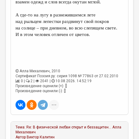
взамен одежд и слов всегда окутан мглой.
ДАЙДЖЕСТ
А где-то на лугу в разнежившемся лете
ПРОИЗВЕДЕНИЯ
над рыльцем лепестки раздвинут свой покров
на солнце – при дневном, во всю слепящем свете.
ПЕРЕВОДЫ
И в этом человек отличен от цветов.
КОНКУРСЫ
ДЕТСКАЯ КОМНАТА
КНИЖНАЯ ПОЛКА
Алла Михалевич
, 2010
ОБЗОР ЛИТЕРАТУРЫ
Сертификат Поэзия.ру: серия 1098 № 77863 от 27.02.2010
0 |
2 |
2041 |
10.08.2026. 14:52:19
СТРАНИЦЫ ПАМЯТИ
Произведение оценили (+): []
Произведение оценили (-): []
ОБЪЯВЛЕНИЯ
КОЛОНКА РЕДАКТОРА
РЕДКОЛЛЕГИЯ
Тема:
Re: В физической любви открыт и беззащитен...
Алла
ОТ РЕДАКЦИИ
Михалевич
Автор
Виктор Калитин