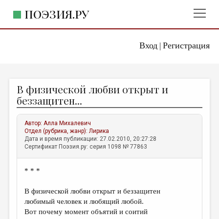
ПОЭЗИЯ.РУ
Вход
Регистрация
ГЛАВНОЕ МЕНЮ
|
ПОЭЗИЯ.РУ
ИЗДАТЕЛЬСТВО
В физической любви открыт и
ЖАНРЫ
беззащитен...
АВТОРЫ
Автор:
Алла Михалевич
КОММЕНТАРИИ
Отдел (рубрика, жанр):
Лирика
Дата и время публикации: 27.02.2010, 20:27:28
ЛИТСАЛОН
Сертификат Поэзия.ру: серия 1098 № 77863
НОВОСТИ
* * *
ПРАВИЛА САЙТА
В физической любви открыт и беззащитен
ОТДЕЛЫ И РУБРИКИ
любимый человек и любящий любой.
Вот почему момент объятий и соитий
ИЗБРАННОЕ