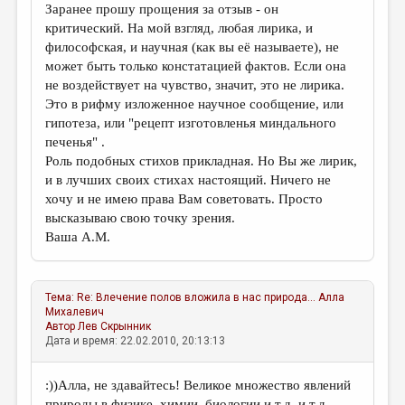
Заранее прошу прощения за отзыв - он
критический. На мой взгляд, любая лирика, и
философская, и научная (как вы её называете), не
может быть только констатацией фактов. Если она
не воздействует на чувство, значит, это не лирика.
Это в рифму изложенное научное сообщение, или
гипотеза, или "рецепт изготовленья миндального
печенья" .
Роль подобных стихов прикладная. Но Вы же лирик,
и в лучших своих стихах настоящий. Ничего не
хочу и не имею права Вам советовать. Просто
высказываю свою точку зрения.
Ваша А.М.
Тема:
Re: Влечение полов вложила в нас природа...
Алла
Михалевич
Автор
Лев Скрынник
Дата и время: 22.02.2010, 20:13:13
:))Алла, не здавайтесь! Великое множество явлений
природы в физике, химии, биологии и т.д. и т.д.