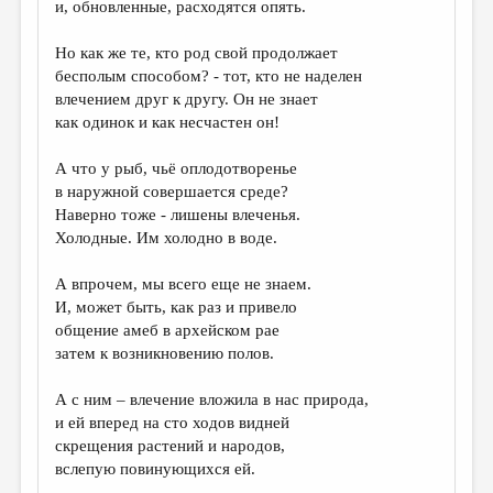
и, обновленные, расходятся опять.
ДАЙДЖЕСТ
Но как же те, кто род свой продолжает
ПРОИЗВЕДЕНИЯ
бесполым способом? - тот, кто не наделен
влечением друг к другу. Он не знает
ПЕРЕВОДЫ
как одинок и как несчастен он!
КОНКУРСЫ
А что у рыб, чьё оплодотворенье
ДЕТСКАЯ КОМНАТА
в наружной совершается среде?
Наверно тоже - лишены влеченья.
КНИЖНАЯ ПОЛКА
Холодные. Им холодно в воде.
ОБЗОР ЛИТЕРАТУРЫ
А впрочем, мы всего еще не знаем.
СТРАНИЦЫ ПАМЯТИ
И, может быть, как раз и привело
общение амеб в архейском рае
ОБЪЯВЛЕНИЯ
затем к возникновению полов.
КОЛОНКА РЕДАКТОРА
А с ним – влечение вложила в нас природа,
РЕДКОЛЛЕГИЯ
и ей вперед на сто ходов видней
скрещения растений и народов,
ОТ РЕДАКЦИИ
вслепую повинующихся ей.