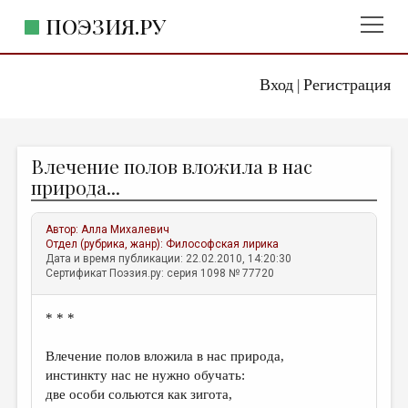
ПОЭЗИЯ.РУ
Вход
Регистрация
ГЛАВНОЕ МЕНЮ
|
ПОЭЗИЯ.РУ
ИЗДАТЕЛЬСТВО
Влечение полов вложила в нас
ЖАНРЫ
природа...
АВТОРЫ
Автор:
Алла Михалевич
КОММЕНТАРИИ
Отдел (рубрика, жанр):
Философская лирика
Дата и время публикации: 22.02.2010, 14:20:30
ЛИТСАЛОН
Сертификат Поэзия.ру: серия 1098 № 77720
НОВОСТИ
* * *
ПРАВИЛА САЙТА
Влечение полов вложила в нас природа,
ОТДЕЛЫ И РУБРИКИ
инстинкту нас не нужно обучать:
две особи сольются как зигота,
ИЗБРАННОЕ