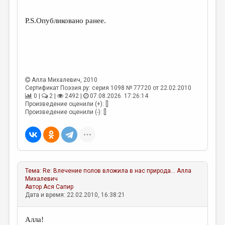
МАЛАЯ ПРОЗА
ЭССЕИСТИКА
P.S.Опубликовано ранее.
ЛИТЕРАТУРОВЕДЕНИЕ
КУЛЬТУРОВЕДЕНИЕ
ПУБЛИЦИСТИКА
Алла Михалевич
, 2010
Сертификат Поэзия.ру: серия 1098 № 77720 от 22.02.2010
РЕЦЕНЗИРОВАНИЕ
0 |
2 |
2492 |
07.08.2026. 17:26:14
Произведение оценили (+): []
ЦИКЛЫ ПУБЛИКАЦИЙ
Произведение оценили (-): []
ТРЕДИАКОВСКИЙ
МЕДИА
ВКОНТАКТЕ
Тема:
Re: Влечение полов вложила в нас природа...
Алла
Михалевич
Автор
Ася Сапир
Дата и время: 22.02.2010, 16:38:21
Алла!