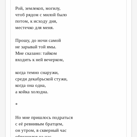
Рой, землекоп, могилу,
чтоб рядом с милой было
потом, к исходу дня,
местечко для меня.
Прошу, до ночи самой
не зарывай той ямы.
Мне сказано: тайком
входить к ней вечерком,
когда темно снаружи,
среди декабрьской стужи,
когда она одна,
а койка холодна.
*
Но мне пришлось подраться
с её ревнивым братцем,
он утром, в скверный час
обрушился на нас