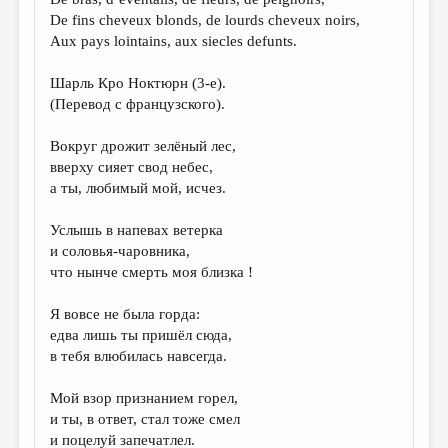
De fins cheveux blonds, de lourds cheveux noirs,
Aux pays lointains, aux siecles defunts.
Шарль Кро Ноктюрн (3-e).
(Перевод с французского).
Вокруг дрожит зелёный лес,
вверху сияет свод небес,
а ты, любимый мой, исчез.
Услышь в напевах ветерка
и соловья-чаровника,
что нынче смерть моя близка !
Я вовсе не была горда:
едва лишь ты пришёл сюда,
в тебя влюбилась навсегда.
Мой взор признанием горел,
и ты, в ответ, стал тоже смел
и поцелуй запечатлел.