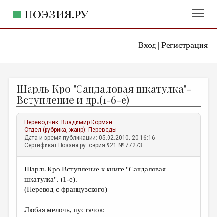
ПОЭЗИЯ.РУ
Вход
Регистрация
ГЛАВНОЕ МЕНЮ
|
ПОЭЗИЯ.РУ
ИЗДАТЕЛЬСТВО
Шарль Кро "Сандаловая шкатулка"-
ЖАНРЫ
Вступление и др.(1-6-e)
АВТОРЫ
Переводчик:
Владимир Корман
КОММЕНТАРИИ
Отдел (рубрика, жанр):
Переводы
Дата и время публикации: 05.02.2010, 20:16:16
ЛИТСАЛОН
Сертификат Поэзия.ру: серия 921 № 77273
НОВОСТИ
Шарль Кро Вступление к книге "Сандаловая
ПРАВИЛА САЙТА
шкатулка". (1-e).
(Перевод с французского).
ОТДЕЛЫ И РУБРИКИ
Любая мелочь, пустячок:
ИЗБРАННОЕ