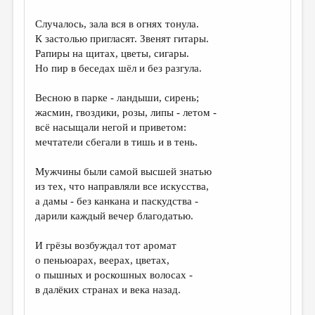
Случалось, зала вся в огнях тонула.
К застолью пригласят. Звенят гитары.
Рапиры на щитах, цветы, сигары.
Но пир в беседах шёл и без разгула.
Весною в парке - ландыши, сирень;
жасмин, гвоздики, розы, липы - летом -
всё насыщали негой и приветом:
мечтатели сбегали в тишь и в тень.
Мужчины были самой высшей знатью
из тех, что направляли все искусства,
а дамы - без канкана и паскудства -
дарили каждый вечер благодатью.
И грёзы возбуждал тот аромат
о пеньюарах, веерах, цветах,
о пышных и роскошных волосах -
в далёких странах и века назад.