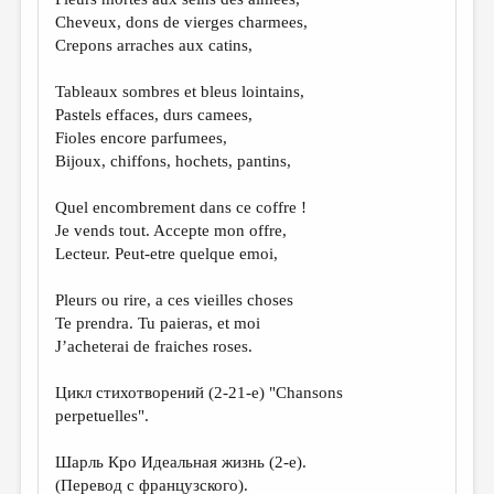
МАЛАЯ ПРОЗА
Cheveux, dons de vierges charmees,
ЭССЕИСТИКА
Crepons arraches aux catins,
ЛИТЕРАТУРОВЕДЕНИЕ
Tableaux sombres et bleus lointains,
Pastels effaces, durs camees,
КУЛЬТУРОВЕДЕНИЕ
Fioles encore parfumees,
ПУБЛИЦИСТИКА
Bijoux, chiffons, hochets, pantins,
РЕЦЕНЗИРОВАНИЕ
Quel encombrement dans ce coffre !
Je vends tout. Accepte mon offre,
ЦИКЛЫ ПУБЛИКАЦИЙ
Lecteur. Peut-etre quelque emoi,
ТРЕДИАКОВСКИЙ
Pleurs ou rire, a ces vieilles choses
МЕДИА
Te prendra. Tu paieras, et moi
J’acheterai de fraiches roses.
ВКОНТАКТЕ
Цикл стихотворений (2-21-е) "Chansons
perpetuelles".
Шарль Кро Идеальная жизнь (2-e).
(Перевод с французского).