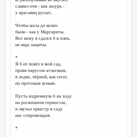
славил очи - как лазурь -
у красавиц русых.
Чтобы косы до колен
были - как у Маргариты.
Вот кому я сдался б в плен,
не ища защиты.
*
Я б её повёз в мой сад,
правя парусом атласным,
в лодке, чёрной, как гагат,
по протокам ясным.
Пусть вздремнула б на ходу
на роскошном горностае,
и звучал оркестр в саду
нас сопровождая.
*