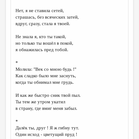
Нет, я не ставила сетей,
страшась, без всяческих затей,
вдруг, сразу, стала я твоей.
Не знала я, кто ты такой,
но только ты вошёл в покой,
я обнажилась пред тобой.
*
Молила: "Век со мною будь !"
Как сладко было мне заснуть,
когда ты обнимал мне грудь.
И как же быстро сник твой пыл.
Ты тем же утром укатил
в страну, где вмиг меня забыл.
*
Далёк ты, друг ! Я ж гибну тут.
Один исход - цветущий пруд !