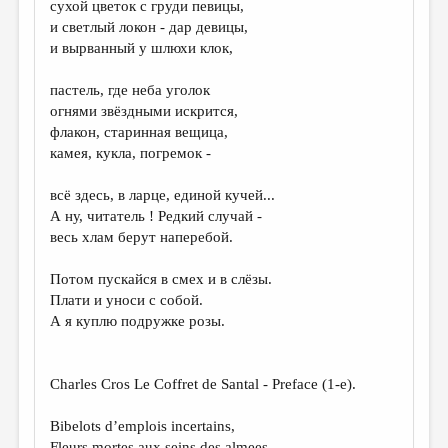
сухой цветок с груди певицы,
и светлый локон - дар девицы,
ДАЙДЖЕСТ
и вырванный у шлюхи клок,
ПРОИЗВЕДЕНИЯ
пастель, где неба уголок
ПЕРЕВОДЫ
огнями звёздными искрится,
флакон, старинная вещица,
КОНКУРСЫ
камея, кукла, погремок -
ДЕТСКАЯ КОМНАТА
всё здесь, в ларце, единой кучей...
КНИЖНАЯ ПОЛКА
А ну, читатель ! Редкий случай -
весь хлам берут наперебой.
ОБЗОР ЛИТЕРАТУРЫ
СТРАНИЦЫ ПАМЯТИ
Потом пускайся в смех и в слёзы.
Плати и уноси с собой.
ОБЪЯВЛЕНИЯ
А я куплю подружке розы.
КОЛОНКА РЕДАКТОРА
РЕДКОЛЛЕГИЯ
Charles Cros Le Coffret de Santal - Preface (1-e).
ОТ РЕДАКЦИИ
Bibelots d’emplois incertains,
Fleurs mortes aux seins des almees,