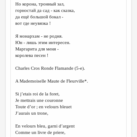
Но корона, тронный зал,
горностай да сад - как сказка,
да ещё большой бокал -
вот где неувязка !
Я монархам - не родня.
Юн - лишь этим интересен.
Маргарита для меня -
королева песен !
Charles Cros Ronde Flamande (5-e).
A Mademoiselle Maute de Fleurville*.
Si j’etais roi de la foret,
Je mettrais une couronne
Toute d’or ; en velours bleuet
J’aurais un trone,
En velours bleu, garni d’argent
Comme un livre de priere,