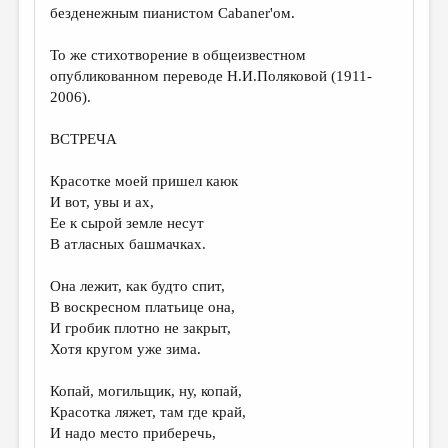
безденежным пианистом Cabaner'ом.
То же стихотворение в общеизвестном
опубликованном переводе Н.И.Поляковой (1911-
2006).
ВСТРЕЧА
Красотке моей пришел каюк
И вот, увы и ах,
Ее к сырой земле несут
В атласных башмачках.
Она лежит, как будто спит,
В воскресном платьице она,
И гробик плотно не закрыт,
Хотя кругом уже зима.
Копай, могильщик, ну, копай,
Красотка ляжет, там где край,
И надо место приберечь,