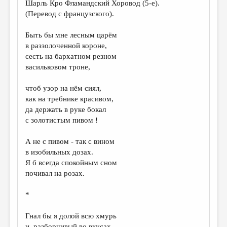
Шарль Кро Фламандский Хоровод (5-e).
(Перевод с французского).
Быть бы мне лесным царём
в раззолоченной короне,
сесть на бархатном резном
васильковом троне,
чтоб узор на нём сиял,
как на требнике красивом,
да держать в руке бокал
с золотистым пивом !
А не с пивом - так с вином
в изобильных дозах.
Я б всегда спокойным сном
почивал на розах.
*
Гнал бы я долой всю хмурь
и, разборчивый во вкусах,