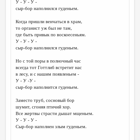
У - У - У -
сыр-бор наполнился гуденьем.
Когда пришли венчаться в храм,
то органист уж был не там,
где быть привык по воскоесеньям.
У - У - У -
сыр-бор наполнился гуденьем.
Но с той поры в полночный час
всегда тот Готтлиб встретит нас
в лесу, и с нашим появленьем -
У - У -У -
сыр-бор наполнится гуденьем.
Заместо труб, сосновый бор
шумит, сгоняя птичий хор.
Все жертвы страсти дышат мщеньем.
У - У - У -
Сыр-бор наполнен злым гуденьем.