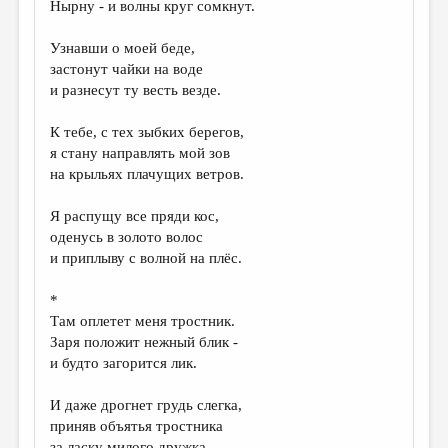
Нырну - и волны круг сомкнут.
Узнавши о моей беде,
застонут чайки на воде
и разнесут ту весть везде.
К тебе, с тех зыбких берегов,
я стану направлять мой зов
на крыльях плачущих ветров.
Я распущу все пряди кос,
оденусь в золото волос
и приплыву с волной на плёс.
*
Там оплетет меня тростник.
Заря положит нежный блик -
и будто загорится лик.
И даже дрогнет грудь слегка,
приняв объятья тростника
за ласку милого дружка.