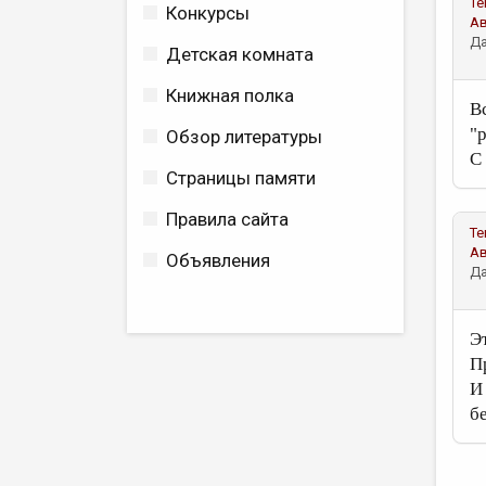
Те
Конкурсы
А
Да
Детская комната
Книжная полка
В
"
Обзор литературы
С
Страницы памяти
Правила сайта
Те
А
Объявления
Да
Э
П
И
бе