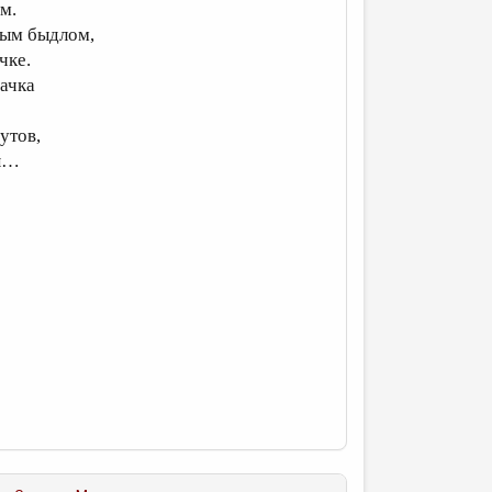
м.
ным быдлом,
чке.
ачка
утов,
ты…