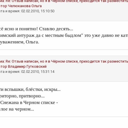
ма:
Re: Отзыв написан, но я в Чёрном списке, приходится так разместить.
втор
Челюканова Ольга
та и время: 02.02.2010, 15:10:50
сё ясно и понятно! Ставлю десять...
римский антураж да с местным быдлом" это уже давно не кати
 уважением, Ольга.
ма:
Re: Отзыв написан, но я в Чёрном списке, приходится так разместить.
втор
Владимир Гутковский
та и время: 02.02.2010, 15:31:14
ти вспышки, блёстки, искры...
риторно, притворно...
 Снежана в Черном списке -
лое на черном...