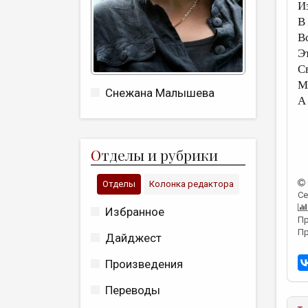
И
В
В
Э
С
М
Снежана Малышева
А
О
тделы и рубрики
Отделы
Колонка редактора
Се
Избранное
Пр
Пр
Дайджест
Произведения
Переводы