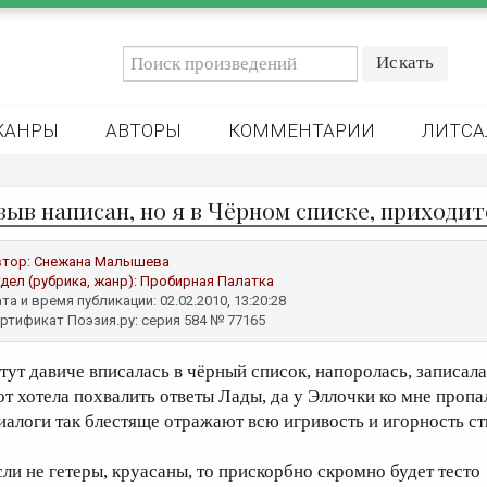
ЖАНРЫ
АВТОРЫ
КОММЕНТАРИИ
ЛИТСА
зыв написан, но я в Чёрном списке, приходитс
втор:
Снежана Малышева
дел (рубрика, жанр):
Пробирная Палатка
та и время публикации: 02.02.2010, 13:20:28
ртификат Поэзия.ру: серия 584 № 77165
 тут давиче вписалась в чёрный список, напоролась, записала
от хотела похвалить ответы Лады, да у Эллочки ко мне пропа
иалоги так блестяще отражают всю игривость и игорность с
сли не гетеры, круасаны, то прискорбно скромно будет тесто