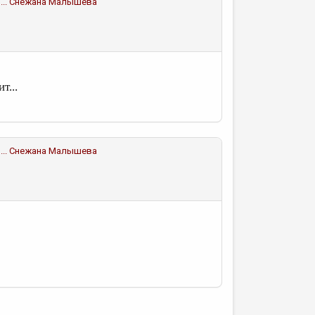
..
Снежана Малышева
т...
..
Снежана Малышева