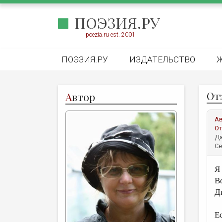
ПОЭЗИЯ.РУ
poezia.ru est. 2001
ПОЭЗИЯ.РУ
ИЗДАТЕЛЬСТВО
От
А
втор
А
От
Да
Се
Я
В
Д
Е