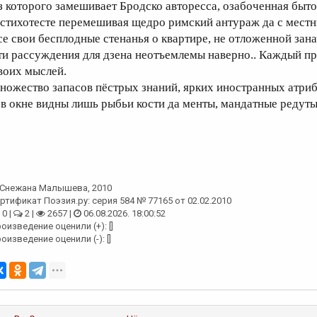
з которого замешивает Бродско авторесса, озабоченная быто
 стихотесте перемешивая щедро римский антураж да с мест
се свои бесплодные стенанья о квартире, не отложенной зана
ти рассуждения для дзена неотъемлемы наверно.. Каждый пр
воих мыслей.
ножество запасов пёстрых знаний, ярких иностранных атриб
 в окне видны лишь рыбьи кости да менты, мандатные реду
Снежана Малышева
, 2010
ртификат Поэзия.ру: серия 584 № 77165 от 02.02.2010
0 |
2 |
2657 |
06.08.2026. 18:00:52
оизведение оценили (+): []
оизведение оценили (-): []