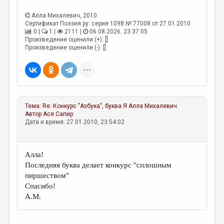
МАЛАЯ ПРОЗА
Алла Михалевич
, 2010
ЭССЕИСТИКА
Сертификат Поэзия.ру: серия 1098 № 77008 от 27.01.2010
0 |
1 |
2111 |
06.08.2026. 23:37:05
ЛИТЕРАТУРОВЕДЕНИЕ
Произведение оценили (+): []
Произведение оценили (-): []
КУЛЬТУРОВЕДЕНИЕ
ПУБЛИЦИСТИКА
РЕЦЕНЗИРОВАНИЕ
Тема:
Re: Конкурс "Азбука", буква Я
Алла Михалевич
ЦИКЛЫ ПУБЛИКАЦИЙ
Автор
Ася Сапир
Дата и время: 27.01.2010, 23:54:02
ТРЕДИАКОВСКИЙ
МЕДИА
Алла!
ВКОНТАКТЕ
Последняя буква делает конкурс "сплошным
пиршеством"
Спасибо!
А.М.