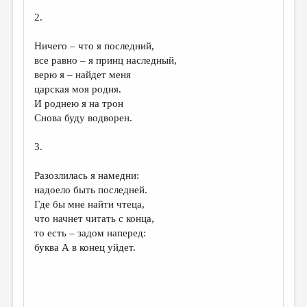
2.
ДАЙДЖЕСТ
ПРОИЗВЕДЕНИЯ
Ничего – что я последний,
все равно – я принц наследный,
ПЕРЕВОДЫ
верю я – найдет меня
царская моя родня.
КОНКУРСЫ
И роднею я на трон
ДЕТСКАЯ КОМНАТА
Снова буду водворен.
КНИЖНАЯ ПОЛКА
3.
ОБЗОР ЛИТЕРАТУРЫ
Разозлилась я намедни:
СТРАНИЦЫ ПАМЯТИ
надоело быть последней.
Где бы мне найти чтеца,
ОБЪЯВЛЕНИЯ
что начнет читать с конца,
то есть – задом наперед:
КОЛОНКА РЕДАКТОРА
буква А в конец уйдет.
РЕДКОЛЛЕГИЯ
ОТ РЕДАКЦИИ