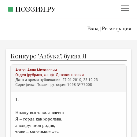
ПОЭЗИЯ.РУ
Вход
Регистрация
ГЛАВНОЕ МЕНЮ
|
ПОЭЗИЯ.РУ
ИЗДАТЕЛЬСТВО
Конкурс "Азбука", буква Я
ЖАНРЫ
АВТОРЫ
Автор:
Алла Михалевич
Отдел (рубрика, жанр):
Детская поэзия
КОММЕНТАРИИ
Дата и время публикации: 27.01.2010, 23:10:23
Сертификат Поэзия.ру: серия 1098 № 77008
ЛИТСАЛОН
1.
НОВОСТИ
ПРАВИЛА САЙТА
Ножку выставила влево:
Я – горда как королева,
а вокруг моя родня,
ОТДЕЛЫ И РУБРИКИ
тоже – маленькие «я».
ИЗБРАННОЕ