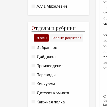
и
Алла Михалевич
и
н
б
м
О
тделы и рубрики
и
и
Отделы
Колонка редактора
в
и
Избранное
и
Дайджест
р
в
Произведения
и
Переводы
Конкурсы
Детская комната
Се
Книжная полка