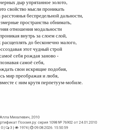
 черных дыр упрятанное золото,
 это свойство мысли проникать
а расстоянья беспредельной дальности,
езмерные пространства обнимать,
еняя отношения модальности
 проникая внутрь за слоем слой,
х расщеплять до бесконечно малого,
оссоздавая этот чудный строй
 самоё себя рождая заново -
 познавая самоё себя,
ождать свои искрящие подобия,
есь мир преображая и любя,
 вместе с ним крутя перпетуум-мобиле.
Алла Михалевич
, 2010
ртификат Поэзия.ру: серия 1098 № 76902 от 24.01.2010
0 |
3 |
1974 |
09.08.2026. 15:50:59