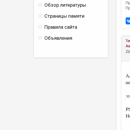
Пр
Обзор литературы
Пр
Страницы памяти
Правила сайта
Объявления
Те
А
Да
Ал
н
:
P
Н