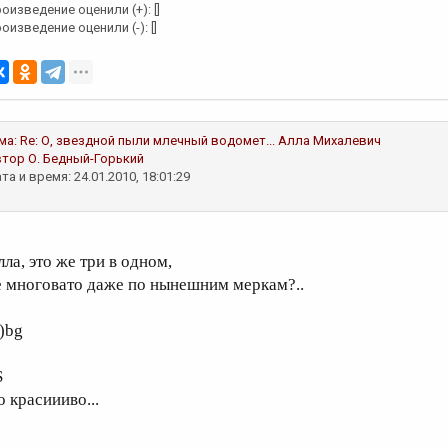
оизведение оценили (+): []
оизведение оценили (-): []
ма:
Re: О, звездной пыли млечный водомет...
Алла Михалевич
втор
О. Бедный-Горький
та и время: 24.01.2010, 18:01:29
ла, это же три в одном,
е многовато даже по нынешним меркам?..
о)bg
S
о красиииво...