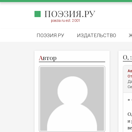
ПОЭЗИЯ.РУ
poezia.ru est. 2001
ПОЭЗИЯ.РУ
ИЗДАТЕЛЬСТВО
О,
А
втор
А
От
Да
Се
* 
О
и
в