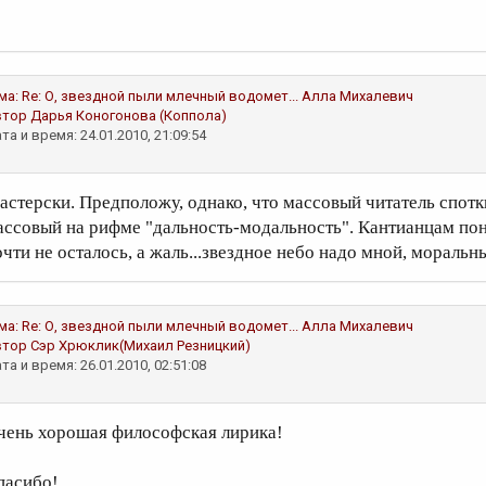
ма:
Re: О, звездной пыли млечный водомет...
Алла Михалевич
втор
Дарья Коногонова (Коппола)
та и время: 24.01.2010, 21:09:54
астерски. Предположу, однако, что массовый читатель споткн
ассовый на рифме "дальность-модальность". Кантианцам пон
очти не осталось, а жаль...звездное небо надо мной, моральны
ма:
Re: О, звездной пыли млечный водомет...
Алла Михалевич
втор
Сэр Хрюклик(Михаил Резницкий)
та и время: 26.01.2010, 02:51:08
чень хорошая философская лирика!
пасибо!