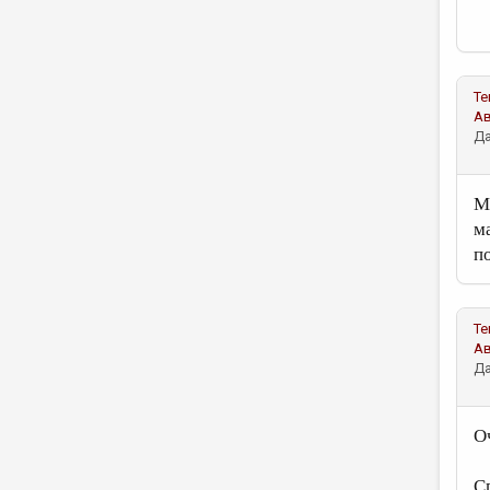
Те
А
Да
М
м
п
Те
А
Да
О
С