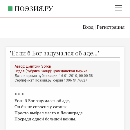
ПОЭЗИЯ.РУ
Вход
Регистрация
ГЛАВНОЕ МЕНЮ
|
ПОЭЗИЯ.РУ
ИЗДАТЕЛЬСТВО
"Если б Бог задумался об аде..."
ЖАНРЫ
АВТОРЫ
Автор:
Дмитрий Зотов
Отдел (рубрика, жанр):
Гражданская лирика
КОММЕНТАРИИ
Дата и время публикации: 16.01.2010, 00:00:58
Сертификат Поэзия.ру: серия 1306 № 76627
ЛИТСАЛОН
* * *
НОВОСТИ
Если б Бог задумался об аде,
ПРАВИЛА САЙТА
Он бы не спросил у сатаны.
Просто выбрал место в Ленинграде
Посреди одной большой войны.
ОТДЕЛЫ И РУБРИКИ
ИЗБРАННОЕ