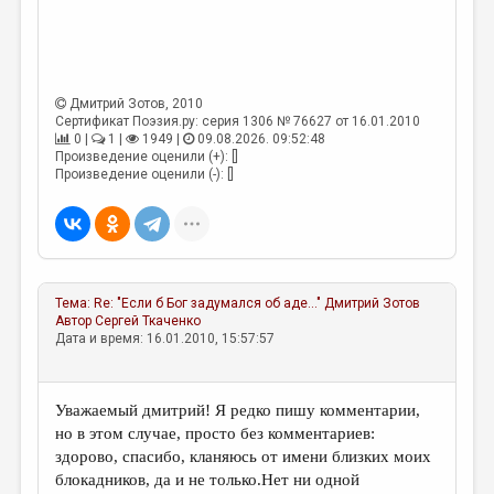
МАЛАЯ ПРОЗА
ЭССЕИСТИКА
ЛИТЕРАТУРОВЕДЕНИЕ
Дмитрий Зотов
, 2010
КУЛЬТУРОВЕДЕНИЕ
Сертификат Поэзия.ру: серия 1306 № 76627 от 16.01.2010
0 |
1 |
1949 |
09.08.2026. 09:52:48
Произведение оценили (+): []
ПУБЛИЦИСТИКА
Произведение оценили (-): []
РЕЦЕНЗИРОВАНИЕ
ЦИКЛЫ ПУБЛИКАЦИЙ
ТРЕДИАКОВСКИЙ
Тема:
Re: "Если б Бог задумался об аде..."
Дмитрий Зотов
МЕДИА
Автор
Сергей Ткаченко
Дата и время: 16.01.2010, 15:57:57
ВКОНТАКТЕ
Уважаемый дмитрий! Я редко пишу комментарии,
но в этом случае, просто без комментариев:
здорово, спасибо, кланяюсь от имени близких моих
блокадников, да и не только.Нет ни одной