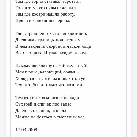
Там где горло стягивал гароттой
Голод тем, кто силы исчерпал.
ДАЙДЖЕСТ
Там где косари нашли работу,
ПРОИЗВЕДЕНИЯ
Пряча в капюшоны черепа.
ПЕРЕВОДЫ
Где, страшней отчетов инквизиций,
Дневника страницы под стеклом.
КОНКУРСЫ
В нем закрыты скорбной маской лица
ДЕТСКАЯ КОМНАТА
Всех родных. И ужас входит в дом.
КНИЖНАЯ ПОЛКА
Некому воскликнуть: «Боже, ратуй!
Меч в руке, карающий, сожми».
ОБЗОР ЛИТЕРАТУРЫ
Холод застывал в глазницах статуй -
СТРАНИЦЫ ПАМЯТИ
Тех, кто были только что людьми...
ОБЪЯВЛЕНИЯ
Тем кто выжил многого не надо.
Сухарей и спичек про запас.
КОЛОНКА РЕДАКТОРА
Да еще сознания, что ада
Можно не бояться в смертный час.
РЕДКОЛЛЕГИЯ
ОТ РЕДАКЦИИ
17.03.2008.