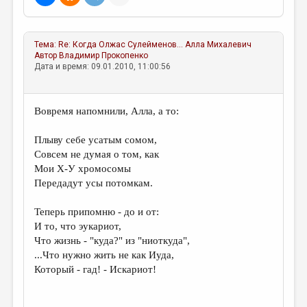
МАЛАЯ ПРОЗА
ЭССЕИСТИКА
Тема:
Re: Когда Олжас Сулейменов...
Алла Михалевич
ЛИТЕРАТУРОВЕДЕНИЕ
Автор
Владимир Прокопенко
Дата и время: 09.01.2010, 11:00:56
КУЛЬТУРОВЕДЕНИЕ
ПУБЛИЦИСТИКА
Вовремя напомнили, Алла, а то:
РЕЦЕНЗИРОВАНИЕ
Плыву себе усатым сомом,
ЦИКЛЫ ПУБЛИКАЦИЙ
Совсем не думая о том, как
Мои Х-У хромосомы
ТРЕДИАКОВСКИЙ
Передадут усы потомкам.
МЕДИА
Теперь припомню - до и от:
ВКОНТАКТЕ
И то, что эукариот,
Что жизнь - "куда?" из "ниоткуда",
...Что нужно жить не как Иуда,
Который - гад! - Искариот!