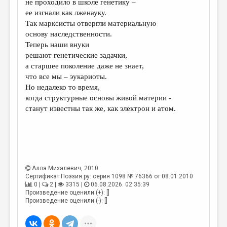
не проходило в школе генетику –
ее изгнали как лженауку.
ДАЙДЖЕСТ
Так марксисты отвергли материальную
ПРОИЗВЕДЕНИЯ
основу наследственности.
Теперь наши внуки
ПЕРЕВОДЫ
решают генетические задачки,
а старшее поколение даже не знает,
КОНКУРСЫ
что все мы – эукариоты.
ДЕТСКАЯ КОМНАТА
Но недалеко то время,
когда структурные основы живой материи -
КНИЖНАЯ ПОЛКА
станут известны так же, как электрон и атом.
ОБЗОР ЛИТЕРАТУРЫ
СТРАНИЦЫ ПАМЯТИ
ОБЪЯВЛЕНИЯ
Алла Михалевич
, 2010
Сертификат Поэзия.ру: серия 1098 № 76366 от 08.01.2010
КОЛОНКА РЕДАКТОРА
0 |
2 |
3315 |
06.08.2026. 02:35:39
Произведение оценили (+): []
РЕДКОЛЛЕГИЯ
Произведение оценили (-): []
ОТ РЕДАКЦИИ