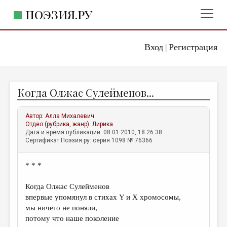
ПОЭЗИЯ.РУ
Вход
Регистрация
ГЛАВНОЕ МЕНЮ
|
ПОЭЗИЯ.РУ
ИЗДАТЕЛЬСТВО
Когда Олжас Сулейменов...
ЖАНРЫ
АВТОРЫ
Автор:
Алла Михалевич
Отдел (рубрика, жанр):
Лирика
КОММЕНТАРИИ
Дата и время публикации: 08.01.2010, 18:26:38
Сертификат Поэзия.ру: серия 1098 № 76366
ЛИТСАЛОН
* * *
НОВОСТИ
ПРАВИЛА САЙТА
Когда Олжас Сулейменов
впервые упомянул в стихах Y и X хромосомы,
мы ничего не поняли,
ОТДЕЛЫ И РУБРИКИ
потому что наше поколение
ИЗБРАННОЕ