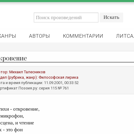
ЖАНРЫ
АВТОРЫ
КОММЕНТАРИИ
ЛИТСА
кровение
втор:
Михаил Талесников
дел (рубрика, жанр):
Философская лирика
та и время публикации: 11.09.2001, 00:33:52
ртификат Поэзия.ру: серия 115 № 761
тихи - откровение,
 микрофон,
 сцена, и чтение
х - это фон