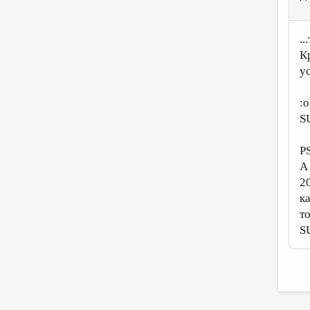
..
К
у
:
S
P
А
2
ка
то
S