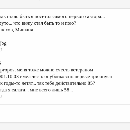
.так стало быть я посетил самого первого автора...
руто... что вижу стал быть то и пою?
спехов, Мишаня...
о)bg
U
S
 propos, меня тоже можно счесть ветераном
001.10.03 имел честь опубликовать первые три опуса
к годы-то летят... так тебе действительно 85?
гда я салага... мне всего лишь 58...
U