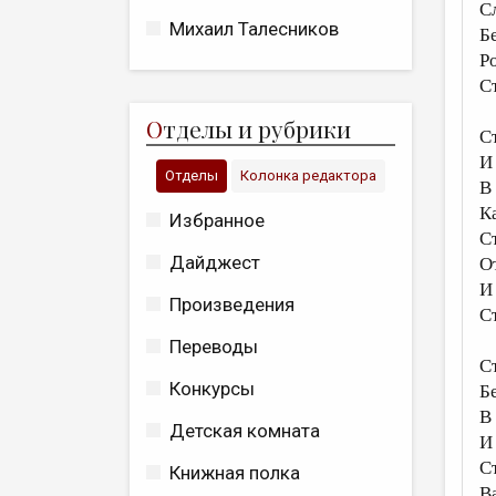
С
Михаил Талесников
Б
Р
С
О
тделы и рубрики
С
И
Отделы
Колонка редактора
В
К
Избранное
С
Дайджест
О
И 
Произведения
Ст
Переводы
Ст
Конкурсы
Б
В 
Детская комната
И
С
Книжная полка
Ва