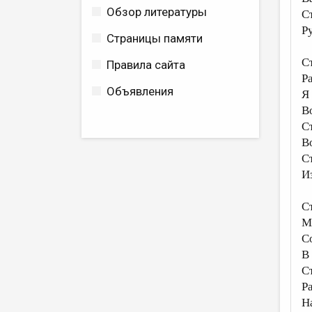
Обзор литературы
Ст
Р
Страницы памяти
С
Правила сайта
Р
Объявления
Я
В
Ст
В
Ст
И
Ст
М
С
В
Ст
Р
Н