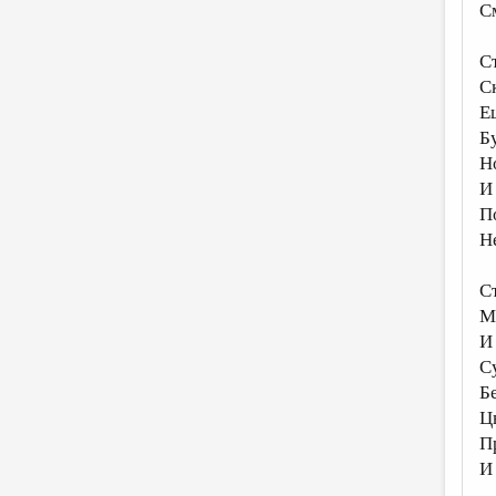
С
Ст
С
Е
Б
Н
И
П
Н
С
М
И
С
Б
Ц
П
И