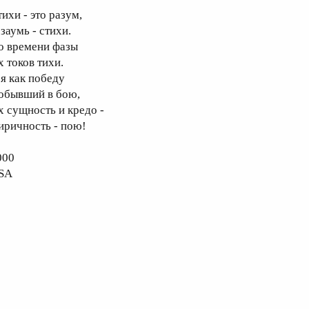
ихи - это разум,
заумь - стихи.
о времени фазы
х токов тихи.
 я как победу
обывший в бою,
х сущность и кредо -
иричность - пою!
000
SA