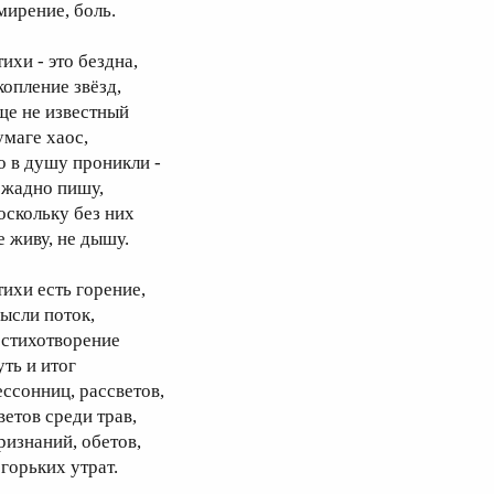
мирение, боль.
ихи - это бездна,
копление звёзд,
ще не известный
умаге хаос,
о в душу проникли -
 жадно пишу,
оскольку без них
е живу, не дышу.
тихи есть горение,
ысли поток,
 стихотворение
уть и итог
ессонниц, рассветов,
ветов среди трав,
ризнаний, обетов,
 горьких утрат.