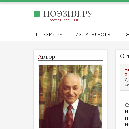
ПОЭЗИЯ.РУ
poezia.ru est. 2001
ПОЭЗИЯ.РУ
ИЗДАТЕЛЬСТВО
От
А
втор
А
От
Да
Се
С
И
И
И