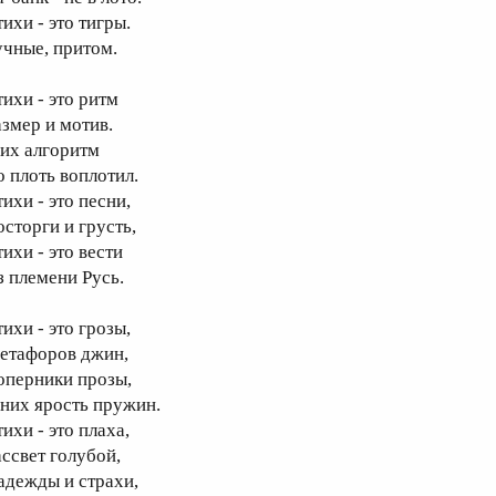
ихи - это тигры.
учные, притом.
тихи - это ритм
азмер и мотив.
 их алгоритм
о плоть воплотил.
ихи - это песни,
осторги и грусть,
ихи - это вести
з племени Русь.
ихи - это грозы,
етафоров джин,
оперники прозы,
 них ярость пружин.
ихи - это плаха,
ассвет голубой,
адежды и страхи,