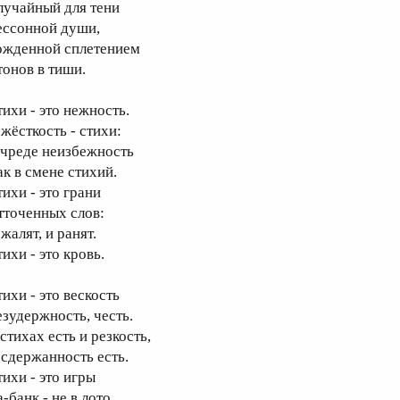
лучайный для тени
ессонной души,
ожденной сплетением
тонов в тиши.
тихи - это нежность.
 жёсткость - стихи:
 чреде неизбежность
ак в смене стихий.
тихи - это грани
тточенных слов:
жалят, и ранят.
ихи - это кровь.
ихи - это вескость
езудержность, честь.
стихах есть и резкость,
 сдержанность есть.
тихи - это игры
-банк - не в лото.