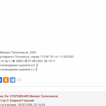
Михаил Талесников
, 2001
ртификат Поэзия.ру: серия 115 № 761 от 11.09.2001
0 |
1 |
2803 |
07.08.2026. 06:14:11
оизведение оценили (+): []
оизведение оценили (-): []
ма:
Re: ОТКРОВЕНИЕ
Михаил Талесников
втор
О. Бедный-Горький
та и время: 18.03.2006, 20:16:45