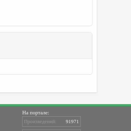
На портале:
Произведений:
91971