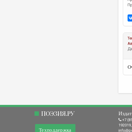
Пр
Те
А
Да
О
ПОЭЗИЯ.РУ
Издат
+7 (8
192019,
Техподдержка
info@po