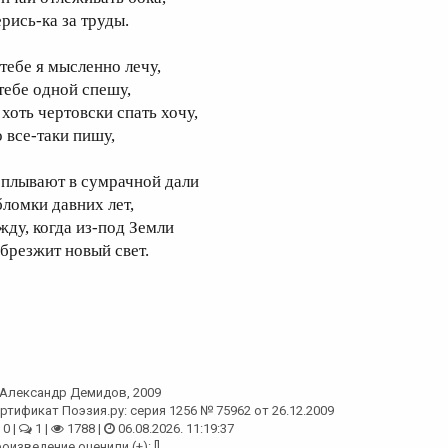
ерись-ка за труды.
 тебе я мысленно лечу,
 тебе одной спешу,
 хоть чертовски спать хочу,
о все-таки пишу,
сплывают в сумрачной дали
бломки давних лет,
 жду, когда из-под Земли
абрезжит новый свет.
Александр Демидов
, 2009
ртификат Поэзия.ру: серия 1256 № 75962 от 26.12.2009
0 |
1 |
1788 |
06.08.2026. 11:19:37
оизведение оценили (+): []