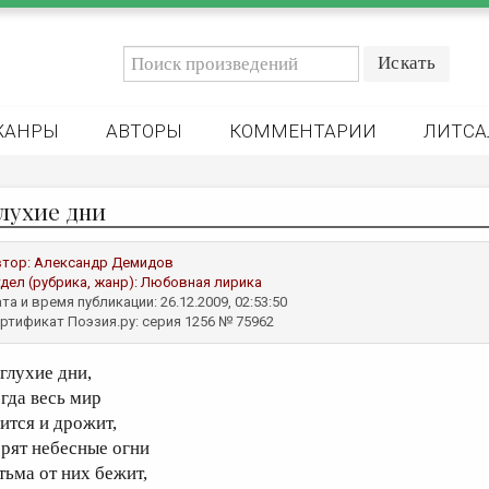
ЖАНРЫ
АВТОРЫ
КОММЕНТАРИИ
ЛИТСА
глухие дни
втор:
Александр Демидов
дел (рубрика, жанр):
Любовная лирика
та и время публикации: 26.12.2009, 02:53:50
ртификат Поэзия.ру: серия 1256 № 75962
 глухие дни,
огда весь мир
аится и дрожит,
орят небесные огни
тьма от них бежит,