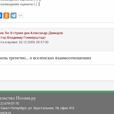
оизведение оценили (-): []
ма:
Re: В глухие дни
Александр Демидов
втор
Владимир Гоммерштадт
та и время: 26.12.2009, 03:37:00
чень трепетно... о вселенских взаимоотношениях
ельство Поэзия.ру
12) 679-07-70
 Санкт-Петербург, ул. Хрустальная, 18, офис 412
ezia.ru