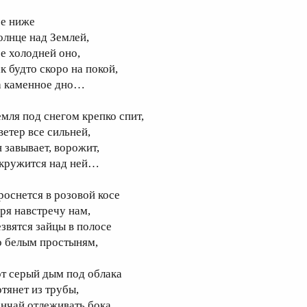
се ниже
олнце над Землей,
се холодней оно,
к будто скоро на покой,
а каменное дно…
емля под снегом крепко спит,
ветер все сильней,
н завывает, ворожит,
 кружится над ней…
роснется в розовой косе
аря навстречу нам,
езвятся зайцы в полосе
о белым простыням,
от серый дым под облака
отянет из трубы,
ончай отлеживать бока,