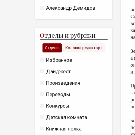
Александр Демидов
в
С
в
ка
О
тделы и рубрики
н
Отделы
Колонка редактора
З
а 
Избранное
о
Дайджест
и
Произведения
П
з
Переводы
р
Конкурсы
п
Детская комната
в
п
Книжная полка
к