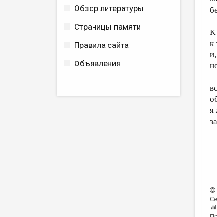
Обзор литературы
б
Страницы памяти
К
к
Правила сайта
и,
Объявления
н
в
о
я
з
Се
Пр