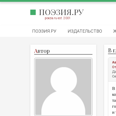
ПОЭЗИЯ.РУ
poezia.ru est. 2001
ПОЭЗИЯ.РУ
ИЗДАТЕЛЬСТВО
В 
А
втор
А
От
Да
Се
В
к
т
г
и 