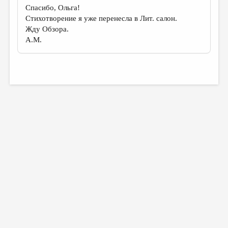
МАЛАЯ ПРОЗА
Спасибо, Ольга!
Стихотворение я уже перенесла в Лит. салон.
ЭССЕИСТИКА
Жду Обзора.
ЛИТЕРАТУРОВЕДЕНИЕ
А.М.
КУЛЬТУРОВЕДЕНИЕ
ПУБЛИЦИСТИКА
РЕЦЕНЗИРОВАНИЕ
ЦИКЛЫ ПУБЛИКАЦИЙ
ТРЕДИАКОВСКИЙ
МЕДИА
ВКОНТАКТЕ