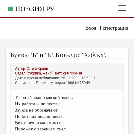
ПОЭЗИЯ.РУ
Вход
Регистрация
ГЛАВНОЕ МЕНЮ
|
ПОЭЗИЯ.РУ
ИЗДАТЕЛЬСТВО
Буквы "Ь" и "Ъ". Конкурс "Азбука".
ЖАНРЫ
АВТОРЫ
Автор:
Ольга Криль
Отдел (рубрика, жанр):
Детская поэзия
КОММЕНТАРИИ
Дата и время публикации: 25.12.2009, 15:50:01
Сертификат Поэзия.ру: серия 1008 № 75949
ЛИТСАЛОН
Твёрдый знак и мягкий знак...
НОВОСТИ
Их работа -- не пустяк:
ПРАВИЛА САЙТА
Звуков не обозначают,
Но без них нельзя никак.
Возле печки мальчик сел,
ОТДЕЛЫ И РУБРИКИ
Пирожок с вареньем съел,
ИЗБРАННОЕ