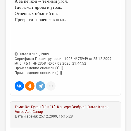
А за печкой -- темный угол,
Где лежат дрова и уголь,
ДАЙДЖЕСТ
Огненных объятий пыл
ПРОИЗВЕДЕНИЯ
Превратит поленья в пыль.
ПЕРЕВОДЫ
КОНКУРСЫ
ДЕТСКАЯ КОМНАТА
Ольга Криль
, 2009
Сертификат Поэзия.ру: серия 1008 № 75949 от 25.12.2009
КНИЖНАЯ ПОЛКА
0 |
1 |
2358 |
07.08.2026. 21:44:52
Произведение оценили (+): []
ОБЗОР ЛИТЕРАТУРЫ
Произведение оценили (-): []
СТРАНИЦЫ ПАМЯТИ
ОБЪЯВЛЕНИЯ
КОЛОНКА РЕДАКТОРА
Тема:
Re: Буквы "Ь" и "Ъ". Конкурс "Азбука".
Ольга Криль
РЕДКОЛЛЕГИЯ
Автор
Ася Сапир
Дата и время: 25.12.2009, 16:15:28
ОТ РЕДАКЦИИ