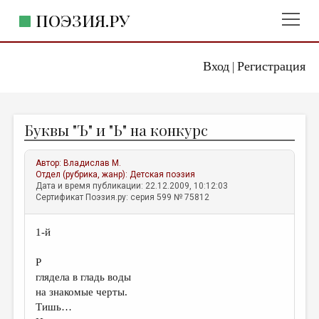
ПОЭЗИЯ.РУ
Вход
Регистрация
ГЛАВНОЕ МЕНЮ
|
ПОЭЗИЯ.РУ
ИЗДАТЕЛЬСТВО
Буквы "Ъ" и "Ь" на конкурс
ЖАНРЫ
АВТОРЫ
Автор:
Владислав М.
Отдел (рубрика, жанр):
Детская поэзия
КОММЕНТАРИИ
Дата и время публикации: 22.12.2009, 10:12:03
Сертификат Поэзия.ру: серия 599 № 75812
ЛИТСАЛОН
1-й
НОВОСТИ
ПРАВИЛА САЙТА
Р
глядела в гладь воды
на знакомые черты.
ОТДЕЛЫ И РУБРИКИ
Тишь…
ИЗБРАННОЕ