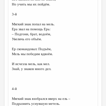
МАЛАЯ ПРОЗА
Но учить мы их пойдём.
ЭССЕИСТИКА
3-й
ЛИТЕРАТУРОВЕДЕНИЕ
Мягкий знак попал на мель.
КУЛЬТУРОВЕДЕНИЕ
Ера звал на помощь Ерь:
– Подгони, брат, водоём,
ПУБЛИЦИСТИКА
Увеличь его объём.
РЕЦЕНЗИРОВАНИЕ
Ер скомандовал: Подъём,
ЦИКЛЫ ПУБЛИКАЦИЙ
Мель мы победим вдвоём.
ТРЕДИАКОВСКИЙ
И исчезла мель, как мел.
МЕДИА
Знай, у знаков много дел.
ВКОНТАКТЕ
4-й
Мягкий знак взобрался вверх на ель –
Подразнить уснувшую метель.