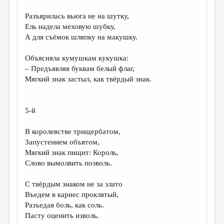
Разъярилась вьюга не на шутку,
Ель надела меховую шубку,
А для съёмок шляпку на макушку.
Объясняла кумушкам кукушка:
– Предъявляя буквам белый флаг,
Мягкий знак застыл, как твёрдый знак.
5-й
В королевстве трищербатом,
Запустением объятом,
Мягкий знак пищит: Король,
Слово вымолвить позволь.
С твёрдым знаком не за злато
Въедем в кариес проклятый,
Разъедая боль, как соль.
Пасту оценить изволь.