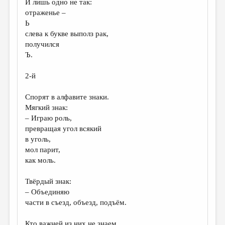
И лишь одно не так:
отраженье –
ДАЙДЖЕСТ
Ь
ПРОИЗВЕДЕНИЯ
слева к букве выполз рак,
получился
ПЕРЕВОДЫ
Ъ.
КОНКУРСЫ
2-й
ДЕТСКАЯ КОМНАТА
Спорят в алфавите знаки.
КНИЖНАЯ ПОЛКА
Мягкий знак:
– Играю роль,
ОБЗОР ЛИТЕРАТУРЫ
превращая угол всякий
СТРАНИЦЫ ПАМЯТИ
в уголь,
мол парит,
ОБЪЯВЛЕНИЯ
как моль.
КОЛОНКА РЕДАКТОРА
Твёрдый знак:
– Объединяю
РЕДКОЛЛЕГИЯ
части в съезд, объезд, подъём.
ОТ РЕДАКЦИИ
Кто важней из них не знаем,