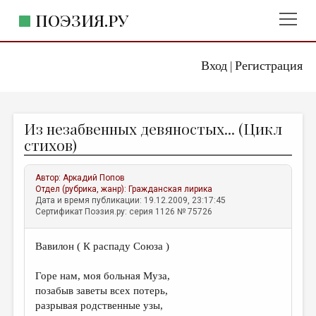
ПОЭЗИЯ.РУ
Вход
Регистрация
ГЛАВНОЕ МЕНЮ
|
ПОЭЗИЯ.РУ
ИЗДАТЕЛЬСТВО
Из незабвенных девяностых... (Цикл
ЖАНРЫ
стихов)
АВТОРЫ
Автор:
Аркадий Попов
КОММЕНТАРИИ
Отдел (рубрика, жанр):
Гражданская лирика
Дата и время публикации: 19.12.2009, 23:17:45
ЛИТСАЛОН
Сертификат Поэзия.ру: серия 1126 № 75726
НОВОСТИ
Вавилон ( К распаду Союза )
ПРАВИЛА САЙТА
Горе нам, моя больная Муза,
ОТДЕЛЫ И РУБРИКИ
позабыв заветы всех потерь,
разрывая родственные узы,
ИЗБРАННОЕ