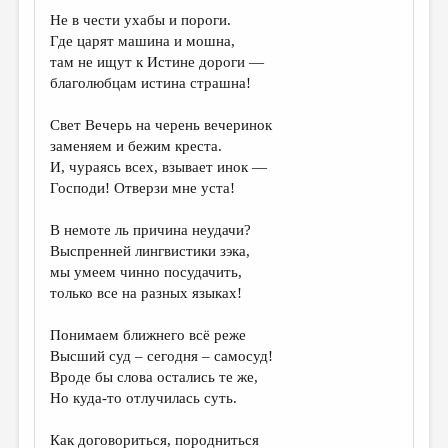
МАЛАЯ ПРОЗА
Не в чести ухабы и пороги.
ЭССЕИСТИКА
Где царят машина и мошна,
там не ищут к Истине дороги —
ЛИТЕРАТУРОВЕДЕНИЕ
благолюбцам истина страшна!
КУЛЬТУРОВЕДЕНИЕ
Свет Вечерь на черень вечеринок
ПУБЛИЦИСТИКА
заменяем и бежим креста.
И, чураясь всех, взывает инок —
РЕЦЕНЗИРОВАНИЕ
Господи! Отверзи мне уста!
ЦИКЛЫ ПУБЛИКАЦИЙ
В немоте ль причина неудачи?
ТРЕДИАКОВСКИЙ
Выспренней лингвистики зэка,
мы умеем чинно посудачить,
МЕДИА
только все на разных языках!
ВКОНТАКТЕ
Понимаем ближнего всё реже
Высший суд – сегодня – самосуд!
Вроде бы слова остались те же,
Но куда-то отлучилась суть.
Как договориться, породниться