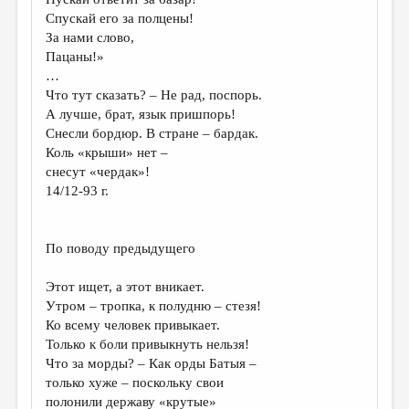
Спускай его за полцены!
За нами слово,
Пацаны!»
…
Что тут сказать? – Не рад, поспорь.
А лучше, брат, язык пришпорь!
Снесли бордюр. В стране – бардак.
Коль «крыши» нет –
снесут «чердак»!
14/12-93 г.
По поводу предыдущего
Этот ищет, а этот вникает.
Утром – тропка, к полудню – стезя!
Ко всему человек привыкает.
Только к боли привыкнуть нельзя!
Что за морды? – Как орды Батыя –
только хуже – поскольку свои
полонили державу «крутые»