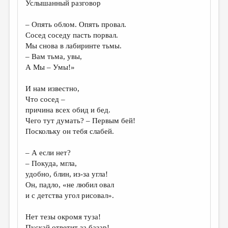
Услышанный разговор
– Опять облом. Опять провал.
Сосед соседу пасть порвал.
Мы снова в лабиринте тьмы.
– Вам тьма, увы,
А Мы – Умы!»
И нам известно,
Что сосед –
причина всех обид и бед.
Чего тут думать? – Первым бей!
Поскольку он тебя слабей.
– А если нет?
– Покуда, мгла,
удобно, блин, из-за угла!
Он, падло, «не любил овал
и с детства угол рисовал».
Нет тезы окромя туза!
Пускай ответит за базар!