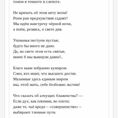
тонем в темноте и слепоте.
ДАЙДЖЕСТ
Не кричать об этом нету мочи!
ПРОИЗВЕДЕНИЯ
Роем ран предчувствия саднят!
Мы идём навстречу чёрной ночи,
ПЕРЕВОДЫ
а поём, резвясь, о свете дня.
КОНКУРСЫ
Упованья пестуем пустые,
ДЕТСКАЯ КОМНАТА
будто бы иного не дано.
Да, на свете этом есть святые,
КНИЖНАЯ ПОЛКА
иначе б мы вымерли давно!..
ОБЗОР ЛИТЕРАТУРЫ
Благо ныне избранно кумиром.
СТРАНИЦЫ ПАМЯТИ
Слеп, кто мнит, что высшего достиг.
Мазанные здесь единым миром
ОБЪЯВЛЕНИЯ
мы, чтоб жить, себе безбожно льстим!
КОЛОНКА РЕДАКТОРА
Что сказать об алчущих блаженства? —
РЕДКОЛЛЕГИЯ
Если дух, как пленник, во плоти;
даже те, чьё кредо – «совершенство» –
ОТ РЕДАКЦИИ
выбирают тленные пути.