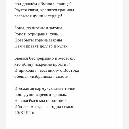
под дождём обмана и свинца?
Рвутся связи, крепятся границы
разрывая души и сердца!
Зоны, полигоны и загоны.
Ропот, отрицания, хула…
Позабыты горние законы
Нами правят доллар и кулак.
Бьёмся беспрерывно и жестоко,
кто обиду искренне простит?!
И приходят «вестники» с Востока
обещая «избранных» спасти,
И «сжигая карму», ставят точки,
поят души варевом вранья...
Не спасёмся мы поодиночке,
Ибо все мы здесь – одна семья!
20/XI-92 г.