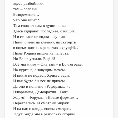
здесь разбойники,
там – соловьи.
Безвремение…
Что оно ищет?
Там сливает нам в души попса.
Здесь сдирают, последнее, с нищих.
И в стакане не водка – «упса»!
Пьём, блеём на клеёнку, на скатерть
в новых вилах, в реликтах «хрущёб».
Ныне Родина вышла на паперть,
Но Её не узнали. Ещё б!
Всё мы мним – Она там – в Волгограде,
На кургане, с зовущим мечём…
И никто не подаст, Христа ради.
И как будто бы все не причём.
Да оно и понятно «Реформы…»,
Плюрализм, Демократия... Раж!
Жарко!.. Форумы, «Новые формы»…
Перегрелись. И смотрим мираж.
И на нас с вожделением смотрят.
Ждут, когда мы в разборках сгорим.