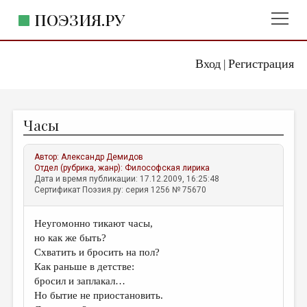
ПОЭЗИЯ.РУ
Вход
Регистрация
ГЛАВНОЕ МЕНЮ
|
ПОЭЗИЯ.РУ
ИЗДАТЕЛЬСТВО
Часы
ЖАНРЫ
АВТОРЫ
Автор:
Александр Демидов
Отдел (рубрика, жанр):
Философская лирика
КОММЕНТАРИИ
Дата и время публикации: 17.12.2009, 16:25:48
Сертификат Поэзия.ру: серия 1256 № 75670
ЛИТСАЛОН
Неугомонно тикают часы,
НОВОСТИ
но как же быть?
ПРАВИЛА САЙТА
Схватить и бросить на пол?
Как раньше в детстве:
бросил и заплакал…
ОТДЕЛЫ И РУБРИКИ
Но бытие не приостановить.
ИЗБРАННОЕ