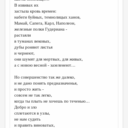
МАЛАЯ ПРОЗА
В извивах их
застыла кровь времен:
ЭССЕИСТИКА
набеги буйных, темнолицых ханов,
ЛИТЕРАТУРОВЕДЕНИЕ
Мамай, Сапега, Карл, Наполеон,
железные полки Гудериана -
КУЛЬТУРОВЕДЕНИЕ
растаяли
в туманах вековых,
ПУБЛИЦИСТИКА
дубы роняют листья
РЕЦЕНЗИРОВАНИЕ
и чернеют,
они шумят для мертвых, для живых,
ЦИКЛЫ ПУБЛИКАЦИЙ
а с новою весной - зазеленеют…
ТРЕДИАКОВСКИЙ
Но совершенство так же далеко,
МЕДИА
и не дано понять предназначенья,
и просто жить -
ВКОНТАКТЕ
совсем не так легко,
когда ты плыть не хочешь по теченью…
Добро и зло
сплетаются в узлы,
не нам судить
и править виноватых,