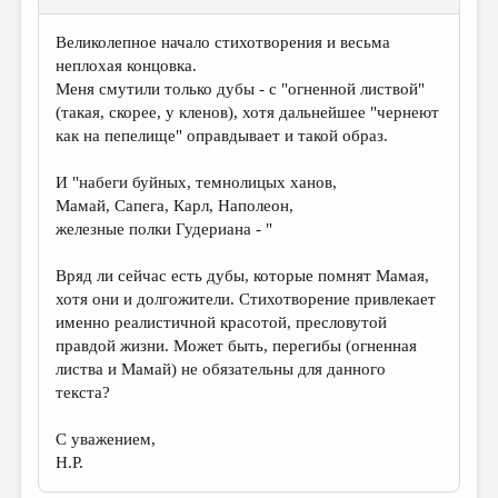
Великолепное начало стихотворения и весьма
неплохая концовка.
Меня смутили только дубы - с "огненной листвой"
(такая, скорее, у кленов), хотя дальнейшее "чернеют
как на пепелище" оправдывает и такой образ.
И "набеги буйных, темнолицых ханов,
Мамай, Сапега, Карл, Наполеон,
железные полки Гудериана - "
Вряд ли сейчас есть дубы, которые помнят Мамая,
хотя они и долгожители. Стихотворение привлекает
именно реалистичной красотой, пресловутой
правдой жизни. Может быть, перегибы (огненная
листва и Мамай) не обязательны для данного
текста?
С уважением,
Н.Р.