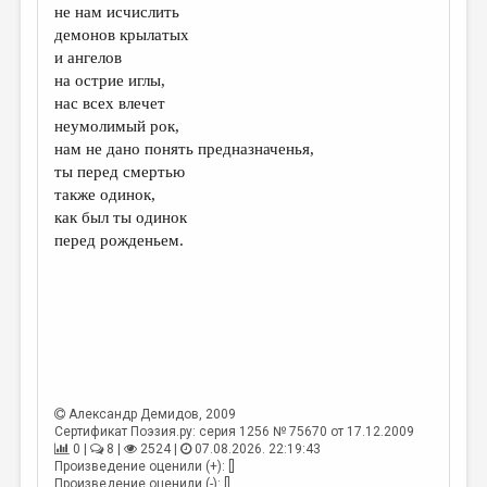
не нам исчислить
демонов крылатых
и ангелов
на острие иглы,
нас всех влечет
неумолимый рок,
нам не дано понять предназначенья,
ты перед смертью
также одинок,
как был ты одинок
перед рожденьем.
Александр Демидов
, 2009
Сертификат Поэзия.ру: серия 1256 № 75670 от 17.12.2009
0 |
8 |
2524 |
07.08.2026. 22:19:43
Произведение оценили (+): []
Произведение оценили (-): []