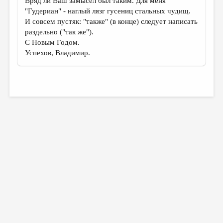
Вряд ли Ваш замысел был таким. Для меня
"Гудериан" - наглый лязг гусениц стальных чудищ.
И совсем пустяк: "также" (в конце) следует написать
раздельно ("так же").
С Новым Годом.
Успехов, Владимир.