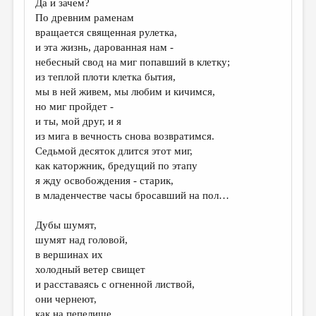
Да и зачем?
По древним раменам
ДАЙДЖЕСТ
вращается священная рулетка,
ПРОИЗВЕДЕНИЯ
и эта жизнь, дарованная нам -
небесный свод на миг попавший в клетку;
ПЕРЕВОДЫ
из теплой плоти клетка бытия,
мы в ней живем, мы любим и кичимся,
КОНКУРСЫ
но миг пройдет -
ДЕТСКАЯ КОМНАТА
и ты, мой друг, и я
из мига в вечность снова возвратимся.
КНИЖНАЯ ПОЛКА
Седьмой десяток длится этот миг,
как каторжник, бредущий по этапу
ОБЗОР ЛИТЕРАТУРЫ
я жду освобождения - старик,
СТРАНИЦЫ ПАМЯТИ
в младенчестве часы бросавший на пол…
ОБЪЯВЛЕНИЯ
Дубы шумят,
шумят над головой,
КОЛОНКА РЕДАКТОРА
в вершинах их
холодный ветер свищет
РЕДКОЛЛЕГИЯ
и расставаясь с огненной листвой,
ОТ РЕДАКЦИИ
они чернеют,
как на пепелище…