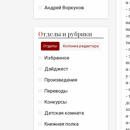
и
Андрей Воркунов
-
-
н
н
О
тделы и рубрики
э
т
Отделы
Колонка редактора
-
- 
Избранное
н
Дайджест
и
у
Произведения
и
-
Переводы
- 
Конкурсы
д
х
Детская комната
и
н
Книжная полка
м