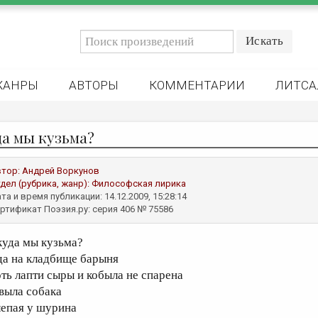
ЖАНРЫ
АВТОРЫ
КОММЕНТАРИИ
ЛИТСА
да мы кузьма?
втор:
Андрей Воркунов
дел (рубрика, жанр):
Философская лирика
та и время публикации: 14.12.2009, 15:28:14
ртификат Поэзия.ру: серия 406 № 75586
 куда мы кузьма?
 да на кладбище барыня
оть лапти сыры и кобыла не спарена
 выла собака
лепая у шурина