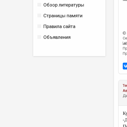
Обзор литературы
Страницы памяти
Правила сайта
Объявления
Се
Пр
Пр
Те
А
Да
К
-
П