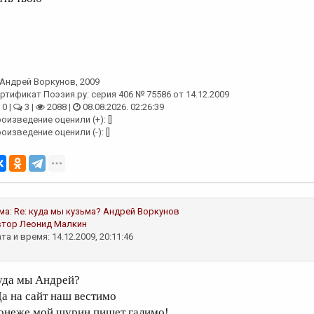
Андрей Воркунов
, 2009
ртификат Поэзия.ру: серия 406 № 75586 от 14.12.2009
0 |
3 |
2088 |
08.08.2026. 02:26:39
оизведение оценили (+): []
оизведение оценили (-): []
ма:
Re: куда мы кузьма?
Андрей Воркунов
втор
Леонид Малкин
та и время: 14.12.2009, 20:11:46
уда мы Андрей?
Да на сайт наш вестимо
онеже мой шурин пишет галимо!