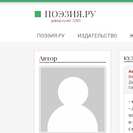
ПОЭЗИЯ.РУ
poezia.ru est. 2001
ПОЭЗИЯ.РУ
ИЗДАТЕЛЬСТВО
ку
А
втор
А
От
Да
Се
-
-
х
и
с