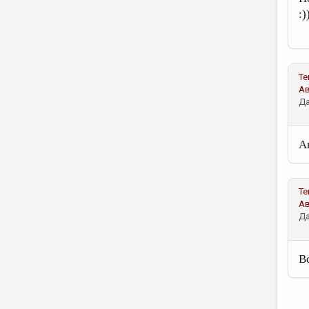
:)
Те
А
Да
А
Те
А
Да
В