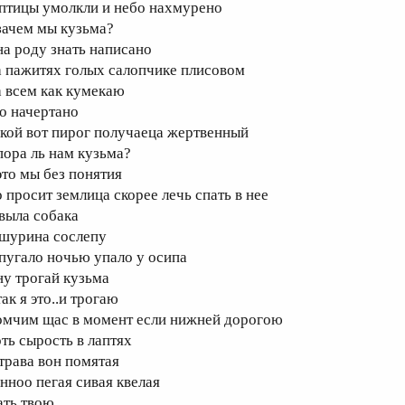
 птицы умолкли и небо нахмурено
 зачем мы кузьма?
 на роду знать написано
а пажитях голых салопчике плисовом
а всем как кумекаю
то начертано
акой вот пирог получаеца жертвенный
 пора ль нам кузьма?
это мы без понятия
о просит землица скорее лечь спать в нее
 выла собака
 шурина сослепу
 пугало ночью упало у осипа
 ну трогай кузьма
так я это..и трогаю
омчим щас в момент если нижней дорогою
оть сырость в лаптях
 трава вон помятая
-нноо пегая сивая квелая
ать твою