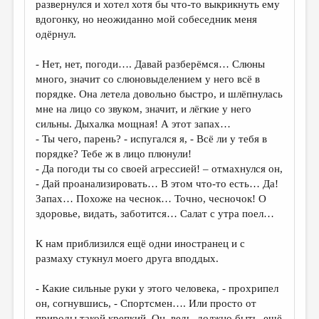
развернулся и хотел хотя бы что-то выкрикнуть ему
вдогонку, но неожиданно мой собеседник меня
ДАЙДЖЕСТ
одёрнул.
ПРОИЗВЕДЕНИЯ
- Нет, нет, погоди…. Давай разберёмся… Слюны
ПЕРЕВОДЫ
много, значит со слюновыделением у него всё в
порядке. Она летела довольно быстро, и шлёпнулась
КОНКУРСЫ
мне на лицо со звуком, значит, и лёгкие у него
ДЕТСКАЯ КОМНАТА
сильны. Дыхалка мощная! А этот запах…
- Ты чего, парень? - испугался я, - Всё ли у тебя в
КНИЖНАЯ ПОЛКА
порядке? Тебе ж в лицо плюнули!
- Да погоди ты со своей агрессией! – отмахнулся он,
ОБЗОР ЛИТЕРАТУРЫ
- Дай проанализировать… В этом что-то есть… Да!
СТРАНИЦЫ ПАМЯТИ
Запах… Похоже на чеснок… Точно, чесночок! О
здоровье, видать, заботится… Салат с утра поел…
ОБЪЯВЛЕНИЯ
К нам приблизился ещё одни иностранец и с
КОЛОНКА РЕДАКТОРА
размаху стукнул моего друга вподдых.
РЕДКОЛЛЕГИЯ
- Какие сильные руки у этого человека, - прохрипел
ОТ РЕДАКЦИИ
он, согнувшись, - Спортсмен…. Или просто от
природы такой крепкий. Он, ведь, должно быть, ещё