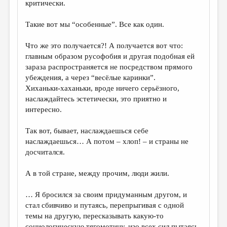
критически.
Такие вот мы “особенные”. Все как один.
Что же это получается?! А получается вот что:
главным образом русофобия и другая подобная ей
зараза распространяется не посредством прямого
убеждения, а через “весёлые каринки”.
Хиханьки-хаханьки, вроде ничего серьёзного,
наслаждайтесь эстетически, это приятно и
интересно.
Так вот, бывает, наслаждаешься себе
наслаждаешься… А потом – хлоп! – и страны не
досчитался.
А в той стране, между прочим, люди жили.
… Я бросился за своим придуманным другом, и
стал сбивчиво и путаясь, перепрыгивая с одной
темы на другую, пересказывать какую-то
социологическую тягомотину, изо всех сил пытаясь