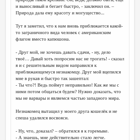
МАЛАЯ ПРОЗА
и выносливый и бегает быстро, - заключил он. –
ЭССЕИСТИКА
Природа дала ему красоту и могущество...
ЛИТЕРАТУРОВЕДЕНИЕ
Тут я заметил, что к нам вновь приближается какой-
то заграничного вида человек с американским
КУЛЬТУРОВЕДЕНИЕ
флагом вместо капюшона.
ПУБЛИЦИСТИКА
- Друг мой, не хочешь давать сдачи, - ну, дело
РЕЦЕНЗИРОВАНИЕ
твоё… Давай хоть попросим нас не трогать! - сказал
я и с решительным видом направился к
ЦИКЛЫ ПУБЛИКАЦИЙ
приближающемуся незнакомцу. Друг мой вцепился
ТРЕДИАКОВСКИЙ
мне в рукав и быстро так зашептал:
- Ты что?! Ведь поймут неправильно! Как же мы с
МЕДИА
ними потом общаться будем? Нужно доказать, что
мы не варвары и являемся частью западного мира.
ВКОНТАКТЕ
Незнакомец вытащил у моего друга кошелёк и не
спеша удалился восвояси.
- Ну, что, доказал? – обратился я к горемыке.
- А знаешь, мне действительно стало легче.