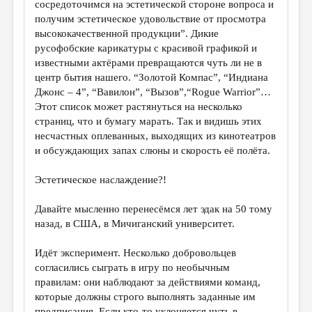
сосредоточимся на эстетической стороне вопроса и
получим эстетическое удовольствие от просмотра
высококачественной продукции”. Дикие
русофобские карикатуры с красивой графикой и
известными актёрами превращаются чуть ли не в
центр бытия нашего. “Золотой Компас”, “Индиана
Джонс – 4”, “Вавилон”, “Вызов”,“Rogue Warrior”…
Этот список может растянуться на несколько
страниц, что и бумагу марать. Так и видишь этих
несчастных оплеванных, выходящих из кинотеатров
и обсуждающих запах слюны и скорость её полёта.
Эстетическое наслаждение?!
Давайте мысленно перенесёмся лет эдак на 50 тому
назад, в США, в Мичиганский университет.
Идёт эксперимент. Несколько добровольцев
согласились сыграть в игру по необычным
правилам: они наблюдают за действиями команд,
которые должны строго выполнять заданные им
предписания. Если кто-то уклоняется чуть в