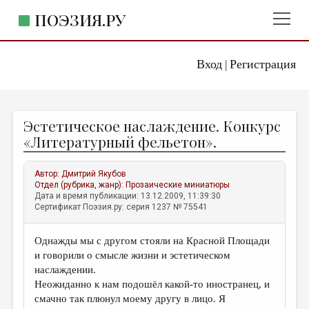
ПОЭЗИЯ.РУ
Вход
Регистрация
ГЛАВНОЕ МЕНЮ
|
ПОЭЗИЯ.РУ
ИЗДАТЕЛЬСТВО
Эстетическое наслаждение. Конкурс
ЖАНРЫ
«Литературный фельетон».
АВТОРЫ
Автор:
Дмитрий Якубов
КОММЕНТАРИИ
Отдел (рубрика, жанр):
Прозаические миниатюры
Дата и время публикации: 13.12.2009, 11:39:30
ЛИТСАЛОН
Сертификат Поэзия.ру: серия 1237 № 75541
НОВОСТИ
Однажды мы с другом стояли на Красной Площади
ПРАВИЛА САЙТА
и говорили о смысле жизни и эстетическом
наслаждении.
ОТДЕЛЫ И РУБРИКИ
Неожиданно к нам подошёл какой-то иностранец, и
смачно так плюнул моему другу в лицо. Я
ИЗБРАННОЕ