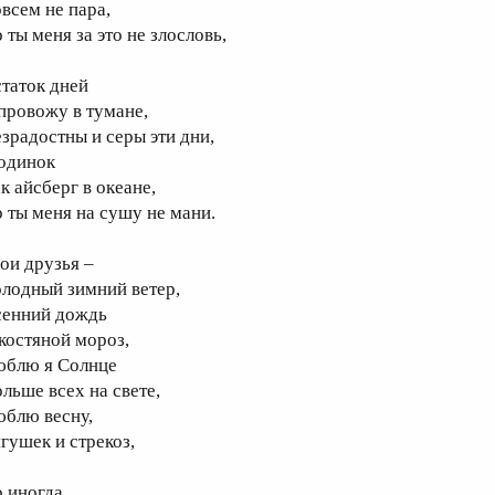
овсем не пара,
 ты меня за это не злословь,
статок дней
 провожу в тумане,
езрадостны и серы эти дни,
 одинок
к айсберг в океане,
о ты меня на сушу не мани.
ои друзья –
олодный зимний ветер,
сенний дождь
 костяной мороз,
юблю я Солнце
ольше всех на свете,
юблю весну,
ягушек и стрекоз,
о иногда