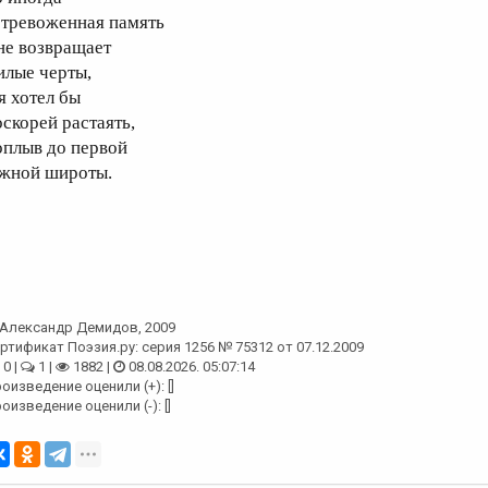
стревоженная память
не возвращает
илые черты,
я хотел бы
оскорей растаять,
оплыв до первой
жной широты.
Александр Демидов
, 2009
ртификат Поэзия.ру: серия 1256 № 75312 от 07.12.2009
0 |
1 |
1882 |
08.08.2026. 05:07:14
оизведение оценили (+): []
оизведение оценили (-): []