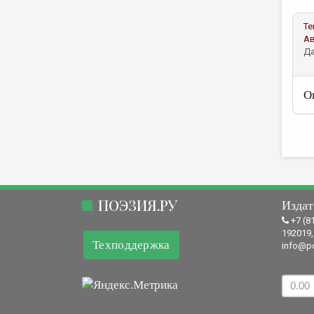
Те
А
Да
О
ПОЭЗИЯ.РУ
Издат
+7 (8
192019,
Техподдержка
info@po