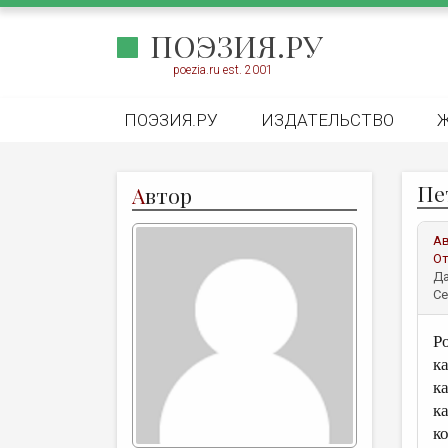
ПОЭЗИЯ.РУ
poezia.ru est. 2001
ПОЭЗИЯ.РУ
ИЗДАТЕЛЬСТВО
Пе
А
втор
А
От
Да
Се
Р
к
к
к
к