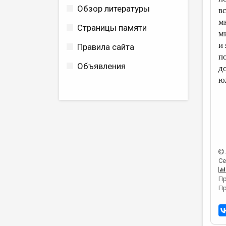
Обзор литературы
в
м
Страницы памяти
м
и 
Правила сайта
п
Объявления
д
ю
Се
Пр
Пр