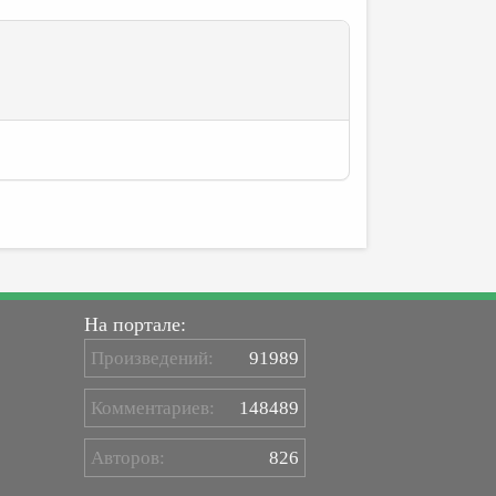
На портале:
Произведений:
91989
Комментариев:
148489
Авторов:
826