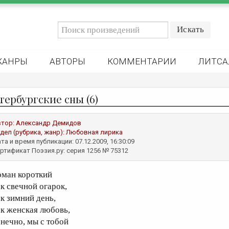
ЖАНРЫ
АВТОРЫ
КОММЕНТАРИИ
ЛИТСА
тербургские сны (6)
втор:
Александр Демидов
дел (рубрика, жанр):
Любовная лирика
та и время публикации: 07.12.2009, 16:30:09
ртификат Поэзия.ру: серия 1256 № 75312
оман короткий
ак свечной огарок,
ак зимний день,
ак женская любовь,
онечно, мы с тобой