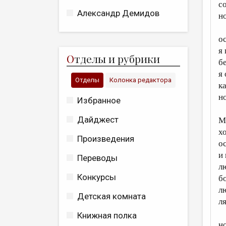
с
Александр Демидов
но
о
я
О
тделы и рубрики
б
я
Отделы
Колонка редактора
ка
н
Избранное
Дайджест
М
х
Произведения
о
и
Переводы
л
Конкурсы
б
л
Детская комната
л
Книжная полка
н