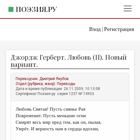
ПОЭЗИЯ.РУ
Вход
Регистрация
ГЛАВНОЕ МЕНЮ
|
ПОЭЗИЯ.РУ
ИЗДАТЕЛЬСТВО
Джордж Герберт. Любовь (II). Новый
ЖАНРЫ
вариант.
АВТОРЫ
Переводчик:
Дмитрий Якубов
КОММЕНТАРИИ
Отдел (рубрика, жанр):
Переводы
Дата и время публикации: 26.11.2009, 10:13:08
ЛИТСАЛОН
Сертификат Поэзия.ру: серия 1237 № 74953
НОВОСТИ
Любовь Святая! Пусть сиянье Рая
ПРАВИЛА САЙТА
Повременит. Пусть меньшие огни
Смирят весь мир пред тем, как он, пылая,
ОТДЕЛЫ И РУБРИКИ
Умрёт. И верность нам в сердца вдохни,
ИЗБРАННОЕ