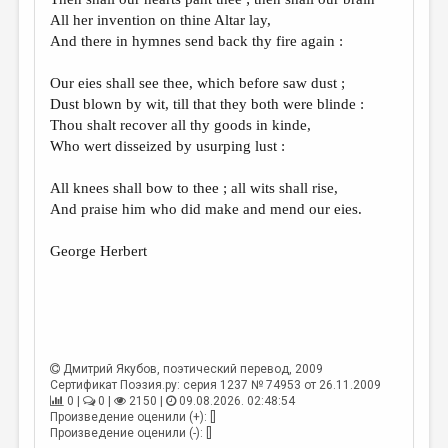
МАЛАЯ ПРОЗА
All her invention on thine Altar lay,
ЭССЕИСТИКА
And there in hymnes send back thy fire again :
ЛИТЕРАТУРОВЕДЕНИЕ
Our eies shall see thee, which before saw dust ;
Dust blown by wit, till that they both were blinde :
КУЛЬТУРОВЕДЕНИЕ
Thou shalt recover all thy goods in kinde,
ПУБЛИЦИСТИКА
Who wert disseized by usurping lust :
РЕЦЕНЗИРОВАНИЕ
All knees shall bow to thee ; all wits shall rise,
And praise him who did make and mend our eies.
ЦИКЛЫ ПУБЛИКАЦИЙ
ТРЕДИАКОВСКИЙ
George Herbert
МЕДИА
ВКОНТАКТЕ
Дмитрий Якубов
, поэтический перевод, 2009
Сертификат Поэзия.ру: серия 1237 № 74953 от 26.11.2009
0 |
0 |
2150 |
09.08.2026. 02:48:54
Произведение оценили (+): []
Произведение оценили (-): []