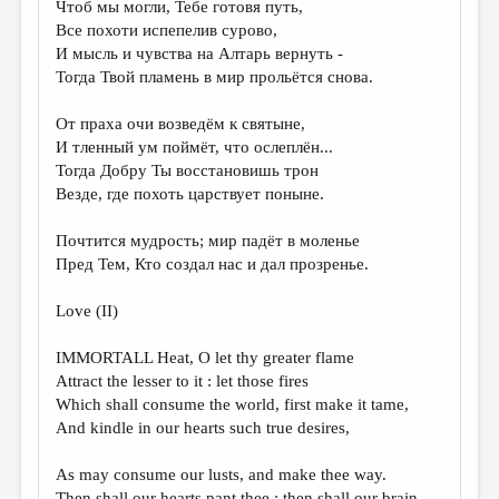
Чтоб мы могли, Тебе готовя путь,
Все похоти испепелив сурово,
ДАЙДЖЕСТ
И мысль и чувства на Алтарь вернуть -
ПРОИЗВЕДЕНИЯ
Тогда Твой пламень в мир прольётся снова.
ПЕРЕВОДЫ
От праха очи возведём к святыне,
И тленный ум поймёт, что ослеплён...
КОНКУРСЫ
Тогда Добру Ты восстановишь трон
ДЕТСКАЯ КОМНАТА
Везде, где похоть царствует поныне.
КНИЖНАЯ ПОЛКА
Почтится мудрость; мир падёт в моленье
Пред Тем, Кто создал нас и дал прозренье.
ОБЗОР ЛИТЕРАТУРЫ
СТРАНИЦЫ ПАМЯТИ
Love (II)
ОБЪЯВЛЕНИЯ
IMMORTALL Heat, O let thy greater flame
Attract the lesser to it : let those fires
КОЛОНКА РЕДАКТОРА
Which shall consume the world, first make it tame,
РЕДКОЛЛЕГИЯ
And kindle in our hearts such true desires,
ОТ РЕДАКЦИИ
As may consume our lusts, and make thee way.
Then shall our hearts pant thee ; then shall our brain