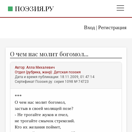
ПОЭЗИЯ.РУ
Вход
Регистрация
ГЛАВНОЕ МЕНЮ
|
ПОЭЗИЯ.РУ
ИЗДАТЕЛЬСТВО
О чем нас молит богомол...
ЖАНРЫ
АВТОРЫ
Автор:
Алла Михалевич
Отдел (рубрика, жанр):
Детская поэзия
КОММЕНТАРИИ
Дата и время публикации: 18.11.2009, 01:47:14
Сертификат Поэзия.ру: серия 1098 № 74723
ЛИТСАЛОН
***
НОВОСТИ
О чем нас молит богомол,
ПРАВИЛА САЙТА
застыв в своей молящей позе?
- Не трогайте жуков и пчел,
не трогайте смычок стрекозий.
ОТДЕЛЫ И РУБРИКИ
Кто их желания поймет,
ИЗБРАННОЕ