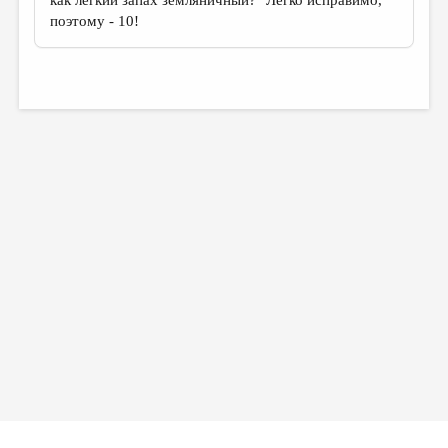
как легкий запах земляничный?" Легко исправимо,
поэтому - 10!