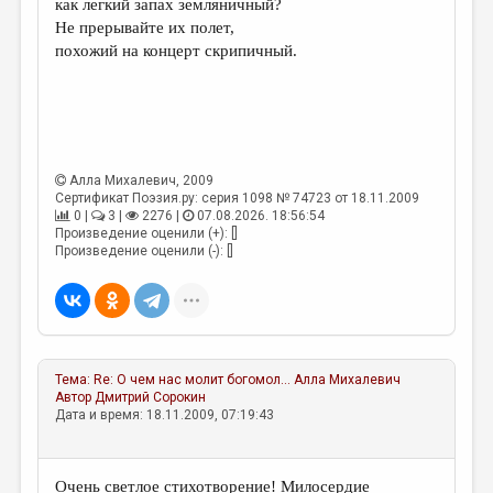
как легкий запах земляничный?
Не прерывайте их полет,
ДАЙДЖЕСТ
похожий на концерт скрипичный.
ПРОИЗВЕДЕНИЯ
ПЕРЕВОДЫ
КОНКУРСЫ
Алла Михалевич
, 2009
ДЕТСКАЯ КОМНАТА
Сертификат Поэзия.ру: серия 1098 № 74723 от 18.11.2009
0 |
3 |
2276 |
07.08.2026. 18:56:54
КНИЖНАЯ ПОЛКА
Произведение оценили (+): []
Произведение оценили (-): []
ОБЗОР ЛИТЕРАТУРЫ
СТРАНИЦЫ ПАМЯТИ
ОБЪЯВЛЕНИЯ
Тема:
Re: О чем нас молит богомол...
Алла Михалевич
КОЛОНКА РЕДАКТОРА
Автор
Дмитрий Сорокин
Дата и время: 18.11.2009, 07:19:43
РЕДКОЛЛЕГИЯ
ОТ РЕДАКЦИИ
Очень светлое стихотворение! Милосердие