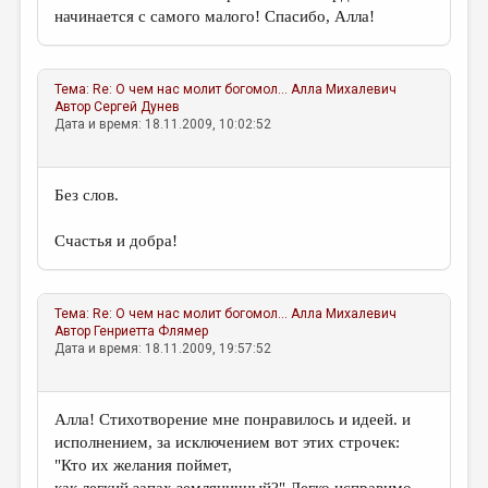
МАЛАЯ ПРОЗА
начинается с самого малого! Спасибо, Алла!
ЭССЕИСТИКА
ЛИТЕРАТУРОВЕДЕНИЕ
Тема:
Re: О чем нас молит богомол...
Алла Михалевич
Автор
Сергей Дунев
КУЛЬТУРОВЕДЕНИЕ
Дата и время: 18.11.2009, 10:02:52
ПУБЛИЦИСТИКА
Без слов.
РЕЦЕНЗИРОВАНИЕ
ЦИКЛЫ ПУБЛИКАЦИЙ
Счастья и добра!
ТРЕДИАКОВСКИЙ
МЕДИА
Тема:
Re: О чем нас молит богомол...
Алла Михалевич
Автор
Генриетта Флямер
ВКОНТАКТЕ
Дата и время: 18.11.2009, 19:57:52
Алла! Стихотворение мне понравилось и идеей. и
исполнением, за исключением вот этих строчек:
"Кто их желания поймет,