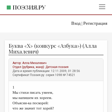
ПОЭЗИЯ.РУ
Вход
Регистрация
ГЛАВНОЕ МЕНЮ
|
ПОЭЗИЯ.РУ
ИЗДАТЕЛЬСТВО
Буква «Х» (конкурс «Азбука») (Алла
ЖАНРЫ
Михалевич)
АВТОРЫ
Автор:
Алла Михалевич
КОММЕНТАРИИ
Отдел (рубрика, жанр):
Детская поэзия
Дата и время публикации: 12.11.2009, 01:28:56
ЛИТСАЛОН
Сертификат Поэзия.ру: серия 1098 № 74521
НОВОСТИ
1
ПРАВИЛА САЙТА
Мы стихи писать умеем,
мы напишем их хореем.
ОТДЕЛЫ И РУБРИКИ
Объясни-ка поскорей:
что же значит тот хорей?
ИЗБРАННОЕ