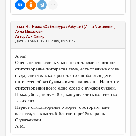
МАЛАЯ ПРОЗА
ЭССЕИСТИКА
ЛИТЕРАТУРОВЕДЕНИЕ
Тема:
Re: Буква «Х» (конкурс «Азбука») (Алла Михалевич)
Алла Михалевич
КУЛЬТУРОВЕДЕНИЕ
Автор
Ася Сапир
Дата и время: 12.11.2009, 02:51:47
ПУБЛИЦИСТИКА
РЕЦЕНЗИРОВАНИЕ
Алла!
Очень перспективным мне представляется второе
ЦИКЛЫ ПУБЛИКАЦИЙ
стихотворение :интересна тема, есть трудные слова
с ударениями, в которых часто ошибаются дети,
ТРЕДИАКОВСКИЙ
интересен образ буквы - очень нагляден. . Но в этом
МЕДИА
стихотворении всего одно слово с нужной буквой.
Пожалуйста, подумайте, как увеличить количество
ВКОНТАКТЕ
таких слов.
Первое стихотворение о хорее, с которым, мне
кажется, знакомить 5-6летнего ребёнка рано.
С уважением
А.М.