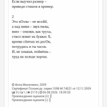
Если выучил размер –
приведи стишок в пример.
ДАЙДЖЕСТ
ПРОИЗВЕДЕНИЯ
2
Это кОзлы – не козлЫ,
ПЕРЕВОДЫ
а над ними – звук пилы,
вниз – опилки, как труха,
КОНКУРСЫ
ствол лежит на буквах Х,
ДЕТСКАЯ КОМНАТА
крепко сбитых из досОк,
потрудись и ты часок.
КНИЖНАЯ ПОЛКА
И, не хныкая, поймёшь -
труд на холоде хорош.
ОБЗОР ЛИТЕРАТУРЫ
СТРАНИЦЫ ПАМЯТИ
ОБЪЯВЛЕНИЯ
КОЛОНКА РЕДАКТОРА
Алла Михалевич
, 2009
Сертификат Поэзия.ру: серия 1098 № 74521 от 12.11.2009
РЕДКОЛЛЕГИЯ
0 |
1 |
2115 |
06.08.2026. 18:39:20
Произведение оценили (+): []
ОТ РЕДАКЦИИ
Произведение оценили (-): []