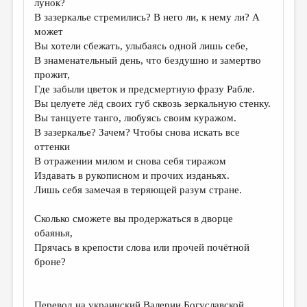
лунок?
В зазеркалье стремились? В него ли, к нему ли? А
ДАЙДЖЕСТ
может
ПРОИЗВЕДЕНИЯ
Вы хотели сбежать, улыбаясь одной лишь себе,
В знаменательный день, что бездушно и замертво
ПЕРЕВОДЫ
прожит,
Где забыли цветок и предсмертную фразу Рабле.
КОНКУРСЫ
Вы целуете лёд своих губ сквозь зеркальную стенку.
ДЕТСКАЯ КОМНАТА
Вы танцуете танго, любуясь своим куражом.
В зазеркалье? Зачем? Чтобы снова искать все
КНИЖНАЯ ПОЛКА
оттенки
В отражении милом и снова себя тиражом
ОБЗОР ЛИТЕРАТУРЫ
Издавать в рукописном и прочих изданьях.
СТРАНИЦЫ ПАМЯТИ
Лишь себя замечая в теряющей разум стране.
ОБЪЯВЛЕНИЯ
Сколько сможете вы продержаться в дворце
обаянья,
КОЛОНКА РЕДАКТОРА
Прячась в крепости слова или прочей почётной
броне?
РЕДКОЛЛЕГИЯ
ОТ РЕДАКЦИИ
Перевод на украинский Валерии Богуславской