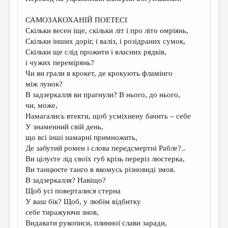
МАЛАЯ ПРОЗА
САМОЗАКОХАНІЙ ПОЕТЕСІ
ЭССЕИСТИКА
Скільки весен іще, скільки літ і про літо омріянь,
ЛИТЕРАТУРОВЕДЕНИЕ
Скільки інших доріг, і валіз, і розідраних сумок,
Скільки ще слід прожити і власних рядків,
КУЛЬТУРОВЕДЕНИЕ
і чужих перемірянь?
Чи ви грали в крокет, де крокують фламінго
ПУБЛИЦИСТИКА
між лунок?
РЕЦЕНЗИРОВАНИЕ
В задзеркалля ви прагнули? В нього, до нього,
чи, може,
ЦИКЛЫ ПУБЛИКАЦИЙ
Намагались втекти, щоб усміхнену бачить – себе
У знаменний свій день,
ТРЕДИАКОВСКИЙ
що всі інші намарні примножить,
МЕДИА
Де забутий ромен і слова передсмертні Рабле?..
Ви цілуєте лід своїх губ крізь переріз люстерка,
ВКОНТАКТЕ
Ви танцюєте танго в якомусь різновиді змов.
В задзеркалля? Навіщо?
Щоб усі поверталися стерна
У ваш бік? Щоб, у любім відбитку
себе тиражуючи знов,
Видавати рукописи, плинної слави заради,