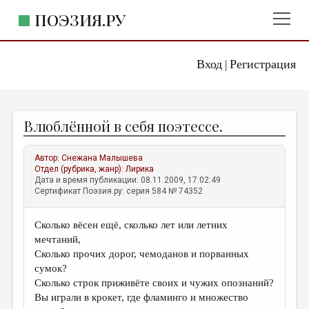
ПОЭЗИЯ.РУ
Вход
Регистрация
ГЛАВНОЕ МЕНЮ
|
ПОЭЗИЯ.РУ
ИЗДАТЕЛЬСТВО
Влюблённой в себя поэтессе.
ЖАНРЫ
АВТОРЫ
Автор:
Снежана Малышева
Отдел (рубрика, жанр):
Лирика
КОММЕНТАРИИ
Дата и время публикации: 08.11.2009, 17:02:49
Сертификат Поэзия.ру: серия 584 № 74352
ЛИТСАЛОН
Сколько вёсен ещё, сколько лет или летних
НОВОСТИ
мечтаний,
ПРАВИЛА САЙТА
Сколько прочих дорог, чемоданов и порванных
сумок?
Сколько строк приживёте своих и чужих опознаний?
ОТДЕЛЫ И РУБРИКИ
Вы играли в крокет, где фламинго и множество
ИЗБРАННОЕ