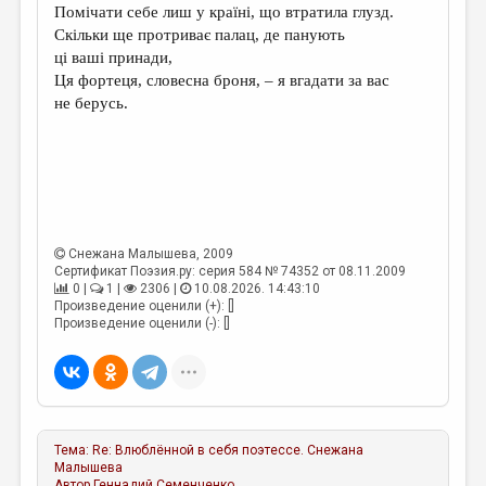
Помічати себе лиш у країні, що втратила глузд.
Скільки ще протриває палац, де панують
ці ваші принади,
Ця фортеця, словесна броня, – я вгадати за вас
не берусь.
Снежана Малышева
, 2009
Сертификат Поэзия.ру: серия 584 № 74352 от 08.11.2009
0 |
1 |
2306 |
10.08.2026. 14:43:10
Произведение оценили (+): []
Произведение оценили (-): []
Тема:
Re: Влюблённой в себя поэтессе.
Снежана
Малышева
Автор
Геннадий Семенченко