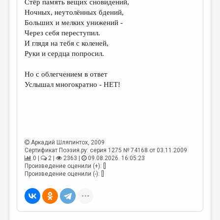
Стёр память вещих сновидений,
Ночных, неутолённых бдений,
ДАЙДЖЕСТ
Больших и мелких унижений -
ПРОИЗВЕДЕНИЯ
Через себя переступил.
И глядя на тебя с коленей,
ПЕРЕВОДЫ
Руки и сердца попросил.
КОНКУРСЫ
Но с облегчением в ответ
ДЕТСКАЯ КОМНАТА
Услышал многократно - НЕТ!
КНИЖНАЯ ПОЛКА
ОБЗОР ЛИТЕРАТУРЫ
СТРАНИЦЫ ПАМЯТИ
Аркадий Шляпинтох
, 2009
Сертификат Поэзия.ру: серия 1275 № 74168 от 03.11.2009
ОБЪЯВЛЕНИЯ
0 |
2 |
2363 |
09.08.2026. 16:05:23
Произведение оценили (+): []
КОЛОНКА РЕДАКТОРА
Произведение оценили (-): []
РЕДКОЛЛЕГИЯ
ОТ РЕДАКЦИИ