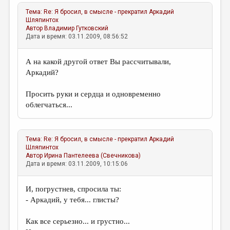
МАЛАЯ ПРОЗА
Тема:
Re: Я бросил, в смысле - прекратил
Аркадий
ЭССЕИСТИКА
Шляпинтох
Автор
Владимир Гутковский
Дата и время: 03.11.2009, 08:56:52
ЛИТЕРАТУРОВЕДЕНИЕ
КУЛЬТУРОВЕДЕНИЕ
А на какой другой ответ Вы рассчитывали,
Аркадий?
ПУБЛИЦИСТИКА
РЕЦЕНЗИРОВАНИЕ
Просить руки и сердца и одновременно
облегчаться...
ЦИКЛЫ ПУБЛИКАЦИЙ
ТРЕДИАКОВСКИЙ
Тема:
Re: Я бросил, в смысле - прекратил
Аркадий
МЕДИА
Шляпинтох
Автор
Ирина Пантелеева (Свечникова)
ВКОНТАКТЕ
Дата и время: 03.11.2009, 10:15:06
И, погрустнев, спросила ты:
- Аркадий, у тебя... глисты?
Как все серьезно... и грустно...