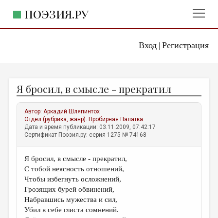
ПОЭЗИЯ.РУ
Вход
Регистрация
ГЛАВНОЕ МЕНЮ
|
ПОЭЗИЯ.РУ
ИЗДАТЕЛЬСТВО
Я бросил, в смысле - прекратил
ЖАНРЫ
АВТОРЫ
Автор:
Аркадий Шляпинтох
Отдел (рубрика, жанр):
Пробирная Палатка
КОММЕНТАРИИ
Дата и время публикации: 03.11.2009, 07:42:17
Сертификат Поэзия.ру: серия 1275 № 74168
ЛИТСАЛОН
Я бросил, в смысле - прекратил,
НОВОСТИ
С тобой неясность отношений,
ПРАВИЛА САЙТА
Чтобы избегнуть осложнений,
Грозящих бурей обвинений,
Набравшись мужества и сил,
ОТДЕЛЫ И РУБРИКИ
Убил в себе глиста сомнений.
ИЗБРАННОЕ