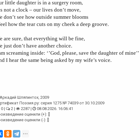
r little daughter is in a surgery room,
’s not a clock – our lives don’t move,
e don’t see how outside summer blooms
feel how the tear cuts on my cheek a deep groove.
 are sure, that everything will be fine,
 just don’t have another choice.
am screaming inside: ‘’God, please, save the daughter of mine’’
d I hear the same being asked by my wife’s voice.
Аркадий Шляпинтох
, 2009
ртификат Поэзия.ру: серия 1275 № 74039 от 30.10.2009
0 |
2 |
2287 |
08.08.2026. 16:06:41
оизведение оценили (+): []
оизведение оценили (-): []