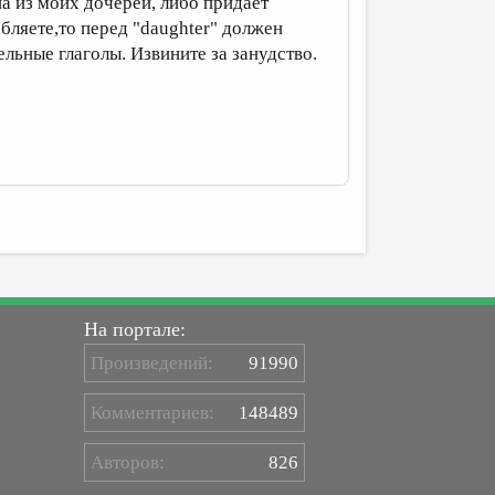
а из моих дочерей, либо придаёт
бляете,то перед "daughter" должен
ельные глаголы. Извините за занудство.
На портале:
Произведений:
91990
Комментариев:
148489
Авторов:
826