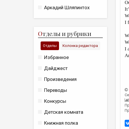
Ou
Аркадий Шляпинтох
It
W
I 
О
тделы и рубрики
We
We
Отделы
Колонка редактора
I 
An
Избранное
Дайджест
Произведения
Переводы
Се
Конкурсы
Пр
Пр
Детская комната
Книжная полка