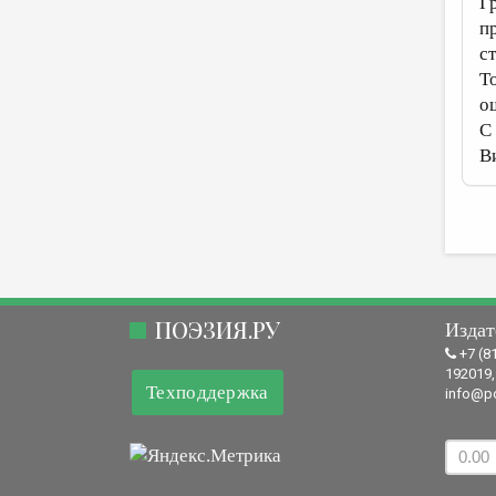
Г
п
с
Т
о
С
В
ПОЭЗИЯ.РУ
Издат
+7 (8
192019,
Техподдержка
info@po