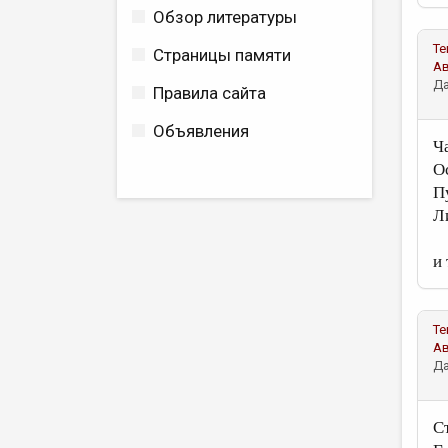
Обзор литературы
Те
Страницы памяти
А
Да
Правила сайта
Объявления
Ч
О
П
Л
и 
Те
А
Да
С