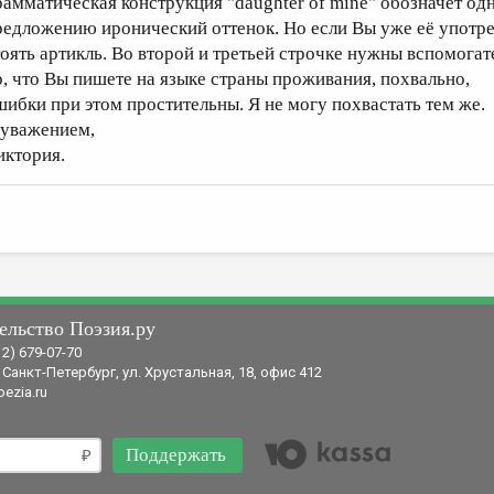
рамматическая конструкция "daughter of mine" обозначет одн
редложению иронический оттенок. Но если Вы уже её употре
тоять артикль. Во второй и третьей строчке нужны вспомогат
о, что Вы пишете на языке страны проживания, похвально,
шибки при этом простительны. Я не могу похвастать тем же.
 уважением,
иктория.
ельство Поэзия.ру
12) 679-07-70
 Санкт-Петербург, ул. Хрустальная, 18, офис 412
ezia.ru
Поддержать