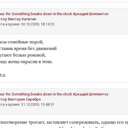
ма:
Re: Something breaks down in the clock
Аркадий Шляпинтох
втор
Виктор Калитин
та и время: 30.10.2009, 18:14:25
асы семейные порой,
ставив время без движений
угают болью роковой,
ицо жены окрасив в тени.
т.д.
ма:
Re: Something breaks down in the clock
Аркадий Шляпинтох
втор
Виктория Серебро
та и время: 31.10.2009, 13:48:51
тихотворение трогает, заставляет сопереживать, однако его 