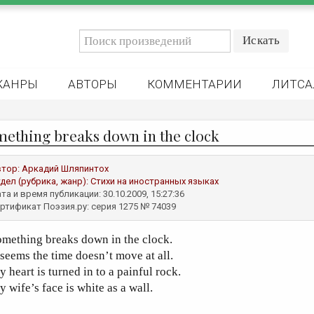
ЖАНРЫ
АВТОРЫ
КОММЕНТАРИИ
ЛИТСА
ething breaks down in the clock
втор:
Аркадий Шляпинтох
дел (рубрика, жанр):
Стихи на иностранных языках
та и время публикации: 30.10.2009, 15:27:36
ртификат Поэзия.ру: серия 1275 № 74039
mething breaks down in the clock.
 seems the time doesn’t move at all.
 heart is turned in to a painful rock.
 wife’s face is white as a wall.