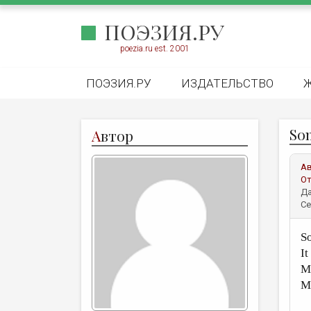
ПОЭЗИЯ.РУ
poezia.ru est. 2001
ПОЭЗИЯ.РУ
ИЗДАТЕЛЬСТВО
Som
А
втор
А
От
Да
Се
So
It
My
My